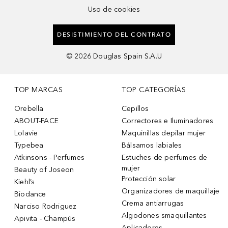
Uso de cookies
DESISTIMIENTO DEL CONTRATO
©
2026
Douglas Spain S.A.U
TOP MARCAS
TOP CATEGORÍAS
Orebella
Cepillos
ABOUT-FACE
Correctores e Iluminadores
Lolavie
Maquinillas depilar mujer
Typebea
Bálsamos labiales
Atkinsons - Perfumes
Estuches de perfumes de
mujer
Beauty of Joseon
Protección solar
Kiehl’s
Organizadores de maquillaje
Biodance
Crema antiarrugas
Narciso Rodriguez
Algodones smaquillantes
Apivita - Champús
Aplicadores