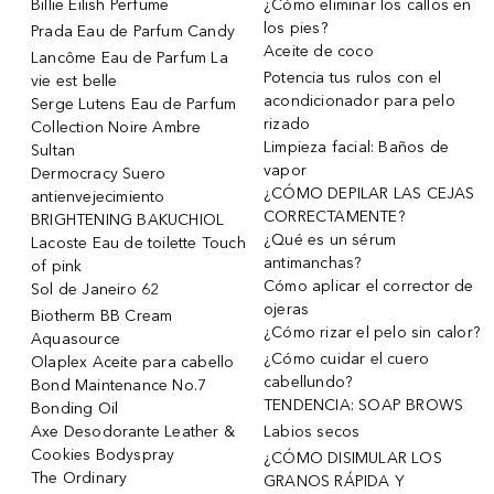
Billie Eilish Perfume
¿Cómo eliminar los callos en
los pies?
Prada Eau de Parfum Candy
Aceite de coco
Lancôme Eau de Parfum La
Potencia tus rulos con el
vie est belle
acondicionador para pelo
Serge Lutens Eau de Parfum
rizado
Collection Noire Ambre
Limpieza facial: Baños de
Sultan
vapor
Dermocracy Suero
¿CÓMO DEPILAR LAS CEJAS
antienvejecimiento
CORRECTAMENTE?
BRIGHTENING BAKUCHIOL
¿Qué es un sérum
Lacoste Eau de toilette Touch
antimanchas?
of pink
Cómo aplicar el corrector de
Sol de Janeiro 62
ojeras
Biotherm BB Cream
¿Cómo rizar el pelo sin calor?
Aquasource
¿Cómo cuidar el cuero
Olaplex Aceite para cabello
cabellundo?
Bond Maintenance No.7
TENDENCIA: SOAP BROWS
Bonding Oil
Axe Desodorante Leather &
Labios secos
Cookies Bodyspray
¿CÓMO DISIMULAR LOS
The Ordinary
GRANOS RÁPIDA Y