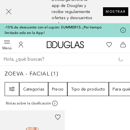
[navigation.slideout.screenreader]
app de Douglas y
recibe regularmente
MOSTRAR
ofertas y descuentos
exclusivos
-15% de descuento con el cupón: SUMMER15. ¡Por tiempo
limitado solo en la App!
A Douglas Home
Mi lista d
Abrir menú
Mi cuenta
A l
Menú
Regresar
Ejecutar búsqueda
ZOEVA - FACIAL
1
RESULTADOS
ZOEVA - FACIAL
(
1
)
Filtro
Categorías
Precio
Tipo de producto
Para qui
Notas sobre la clasificación