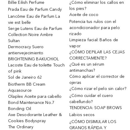
Billie Eilish Perfume
¿Cómo eliminar los callos en
los pies?
Prada Eau de Parfum Candy
Aceite de coco
Lancôme Eau de Parfum La
Potencia tus rulos con el
vie est belle
acondicionador para pelo
Serge Lutens Eau de Parfum
rizado
Collection Noire Ambre
Limpieza facial: Baños de
Sultan
vapor
Dermocracy Suero
¿CÓMO DEPILAR LAS CEJAS
antienvejecimiento
CORRECTAMENTE?
BRIGHTENING BAKUCHIOL
¿Qué es un sérum
Lacoste Eau de toilette Touch
antimanchas?
of pink
Cómo aplicar el corrector de
Sol de Janeiro 62
ojeras
Biotherm BB Cream
¿Cómo rizar el pelo sin calor?
Aquasource
¿Cómo cuidar el cuero
Olaplex Aceite para cabello
cabellundo?
Bond Maintenance No.7
TENDENCIA: SOAP BROWS
Bonding Oil
Axe Desodorante Leather &
Labios secos
Cookies Bodyspray
¿CÓMO DISIMULAR LOS
The Ordinary
GRANOS RÁPIDA Y