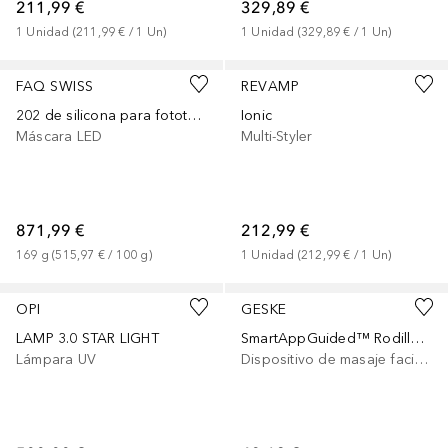
211,99 €
329,89 €
1
Unidad
 (
211,99 €
 / 
1
Un
)
1
Unidad
 (
329,89 €
 / 
1
Un
)
FAQ SWISS
REVAMP
202 de silicona para fototerapia
Ionic
Máscara LED
Multi-Styler
871,99 €
212,99 €
169
g
 (
515,97 €
 / 
100
g
)
1
Unidad
 (
212,99 €
 / 
1
Un
)
OPI
GESKE
LAMP 3.0 STAR LIGHT
SmartAppGuided™ Rodillo facial sónico 4 en 1
Lámpara UV
Dispositivo de masaje facial eléctrico