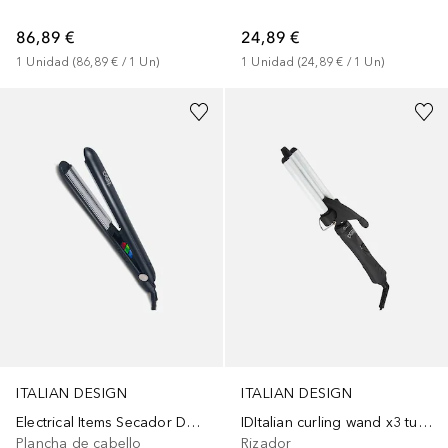
86,89 €
24,89 €
1
Unidad
 (
86,89 €
 / 
1
Un
)
1
Unidad
 (
24,89 €
 / 
1
Un
)
ITALIAN DESIGN
ITALIAN DESIGN
Electrical Items Secador De Pelo 2.1
IDItalian curling wand x3 turmaline
Plancha de cabello
Rizador