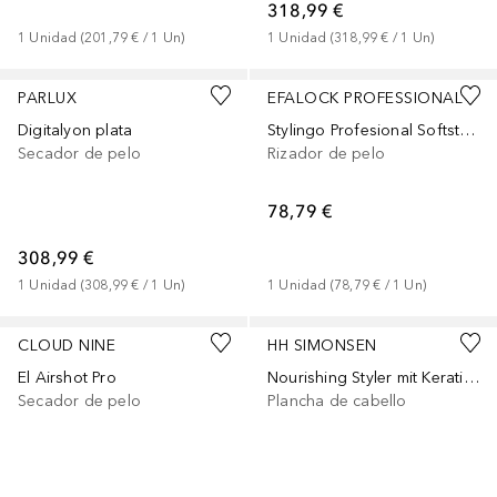
318,99 €
1
Unidad
 (
201,79 €
 / 
1
Un
)
1
Unidad
 (
318,99 €
 / 
1
Un
)
PARLUX
EFALOCK PROFESSIONAL
Digitalyon plata
Stylingo Profesional Softstyler
Secador de pelo
Rizador de pelo
78,79 €
308,99 €
1
Unidad
 (
308,99 €
 / 
1
Un
)
1
Unidad
 (
78,79 €
 / 
1
Un
)
CLOUD NINE
HH SIMONSEN
El Airshot Pro
Nourishing Styler mit Keratin Boost
Secador de pelo
Plancha de cabello