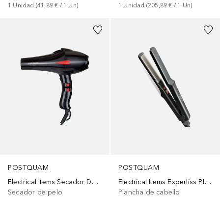
1
Unidad
 (
41,89 €
 / 
1
Un
)
1
Unidad
 (
205,89 €
 / 
1
Un
)
POSTQUAM
POSTQUAM
Electrical Items Secador De Pelo Ionic Revolution 2300I
Electrical Items Experliss Plancha De Pelo
Secador de pelo
Plancha de cabello