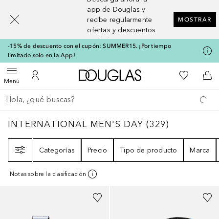
[navigation.slideout.screenreader]
app de Douglas y
recibe regularmente
MOSTRAR
ofertas y descuentos
exclusivos
-15% de descuento con el cupón: SUMMER15. ¡Por tiempo
limitado solo en la App!
A Douglas Home
Mi lista d
Abrir menú
Mi cuenta
A l
Menú
Regresar
Ejecutar búsqueda
INTERNATIONAL MEN'S DAY
329
RESULTA
INTERNATIONAL MEN'S DAY
(
329
)
Filtro
Categorías
Precio
Tipo de producto
Marca
Notas sobre la clasificación