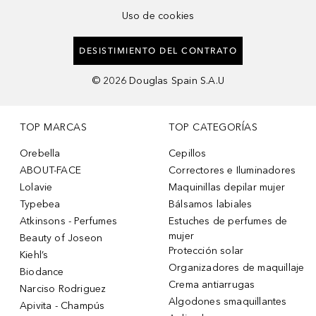
Uso de cookies
DESISTIMIENTO DEL CONTRATO
©
2026
Douglas Spain S.A.U
TOP MARCAS
TOP CATEGORÍAS
Orebella
Cepillos
ABOUT-FACE
Correctores e Iluminadores
Lolavie
Maquinillas depilar mujer
Typebea
Bálsamos labiales
Atkinsons - Perfumes
Estuches de perfumes de
mujer
Beauty of Joseon
Protección solar
Kiehl’s
Organizadores de maquillaje
Biodance
Crema antiarrugas
Narciso Rodriguez
Algodones smaquillantes
Apivita - Champús