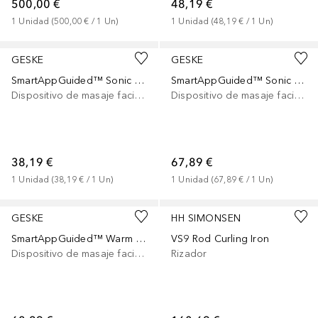
500,00 €
48,19 €
1
Unidad
 (
500,00 €
 / 
1
Un
)
1
Unidad
 (
48,19 €
 / 
1
Un
)
GESKE
GESKE
SmartAppGuided™ Sonic Facial Brush | 5 in 1
SmartAppGuided™ Sonic Thermo Facial 8 in 1
Dispositivo de masaje facial eléctrico
Dispositivo de masaje facial eléctrico
38,19 €
67,89 €
1
Unidad
 (
38,19 €
 / 
1
Un
)
1
Unidad
 (
67,89 €
 / 
1
Un
)
GESKE
HH SIMONSEN
SmartAppGuided™ Warm & Cool Eye Energizer 6 in 1
VS9 Rod Curling Iron
Dispositivo de masaje facial eléctrico
Rizador