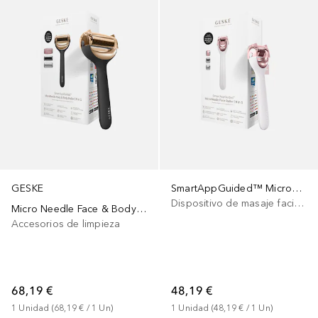
GESKE
SmartAppGuided™ MicroNeedle Face Roller 9 in 1
Dispositivo de masaje facial eléctrico
Micro Needle Face & Body Roller 9 In 1
Accesorios de limpieza
68,19 €
48,19 €
1
Unidad
 (
68,19 €
 / 
1
Un
)
1
Unidad
 (
48,19 €
 / 
1
Un
)