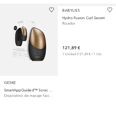
BABYLISS
Hydro Fusion Curl Secret
Rizador
121,89 €
1
Unidad
 (
121,89 €
 / 
1
Un
)
GESKE
SmartAppGuided™ Sonic Thermo Facial Brush | 6 in 1
Dispositivo de masaje facial eléctrico