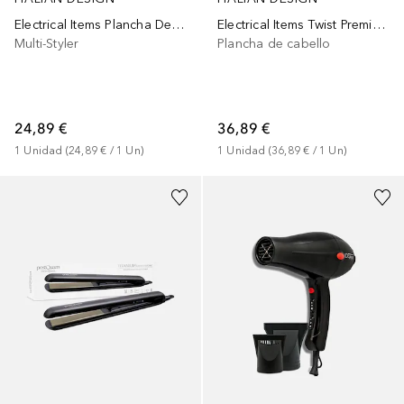
Electrical Items Plancha De Pelo
Electrical Items Twist Premium Plancha De Pelo
Multi-Styler
Plancha de cabello
24,89 €
36,89 €
1
Unidad
 (
24,89 €
 / 
1
Un
)
1
Unidad
 (
36,89 €
 / 
1
Un
)