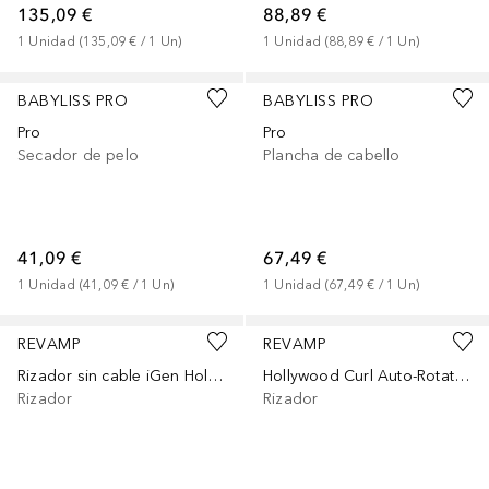
135,09 €
88,89 €
1
Unidad
 (
135,09 €
 / 
1
Un
)
1
Unidad
 (
88,89 €
 / 
1
Un
)
BABYLISS PRO
BABYLISS PRO
Pro
Pro
Secador de pelo
Plancha de cabello
41,09 €
67,49 €
1
Unidad
 (
41,09 €
 / 
1
Un
)
1
Unidad
 (
67,49 €
 / 
1
Un
)
REVAMP
REVAMP
Rizador sin cable iGen Hollywood
Hollywood Curl Auto-Rotate Ceramic Curler
Rizador
Rizador