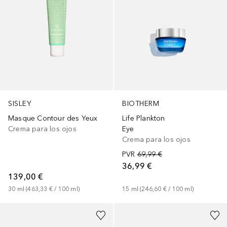
BIOTHERM
SISLEY
Life Plankton
Masque Contour des Yeux
Eye
Crema para los ojos
Crema para los ojos
PVR
69,99 €
36,99 €
139,00 €
15
ml
 (
246,60 €
 / 
100
ml
)
30
ml
 (
463,33 €
 / 
100
ml
)