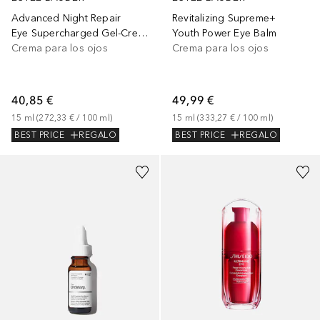
Advanced Night Repair
Revitalizing Supreme+
Eye Supercharged Gel-Creme
Youth Power Eye Balm
Crema para los ojos
Crema para los ojos
40,85 €
49,99 €
15
ml
 (
272,33 €
 / 
100
ml
)
15
ml
 (
333,27 €
 / 
100
ml
)
BEST PRICE
REGALO
BEST PRICE
REGALO