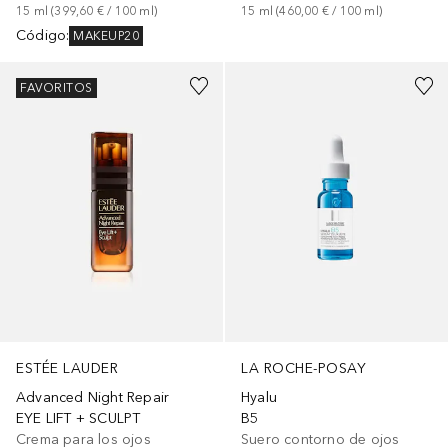
15
ml
 (
399,60 €
 / 
100
ml
)
15
ml
 (
460,00 €
 / 
100
ml
)
Código
:
MAKEUP20
FAVORITOS
ESTÉE LAUDER
LA ROCHE-POSAY
Advanced Night Repair
Hyalu
EYE LIFT + SCULPT
B5
Crema para los ojos
Suero contorno de ojos