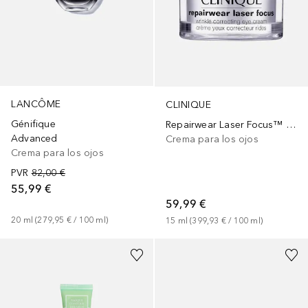
LANCÔME
CLINIQUE
Génifique
Repairwear Laser Focus™ Wrinkle Correcting Eye Cream
Advanced
Crema para los ojos
Crema para los ojos
PVR
82,00 €
55,99 €
59,99 €
20
ml
 (
279,95 €
 / 
100
ml
)
15
ml
 (
399,93 €
 / 
100
ml
)