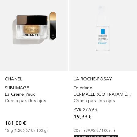
LA ROCHE-POSAY
CHANEL
Toleriane
SUBLIMAGE
DERMALLERGO TRATAMIENTO HIDRATANTE Y CALMANTE
La Creme Yeux
Crema para los ojos
Crema para los ojos
PVR
27,99 €
19,99 €
181,00 €
20
ml
 (
99,95 €
 / 
100
ml
)
15
g
 (
1.206,67 €
 / 
100
g
)