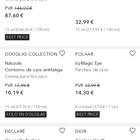
PVR
146,00 €
87,60 €
32,99 €
15
ml
 (
584,00 €
 / 
100
ml
)
15
ml
 (
219,93 €
 / 
100
ml
)
BEST PRICE
DOUGLAS COLLECTION
POLAAR
Naturals
IcyMagic Eye
Contorno de ojos antifatiga
Parches de ojos
Crema para los ojos
PVR
17,99 €
PVR
33,99 €
10,19 €
14,30 €
15
ml
 (
67,93 €
 / 
100
ml
)
4
Unidad
 (
3,58 €
 / 
1
Un
)
SOLO EN DOUGLAS
BEST PRICE
DECLARÉ
DIOR