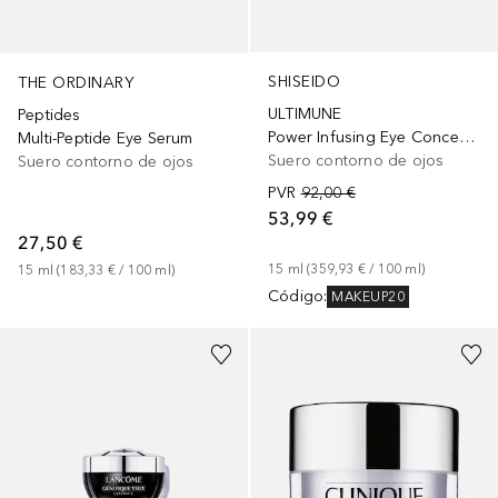
SHISEIDO
THE ORDINARY
ULTIMUNE
Peptides
Power Infusing Eye Concentrate
Multi-Peptide Eye Serum
Suero contorno de ojos
Suero contorno de ojos
PVR
92,00 €
53,99 €
27,50 €
15
ml
 (
359,93 €
 / 
100
ml
)
15
ml
 (
183,33 €
 / 
100
ml
)
Código
:
MAKEUP20