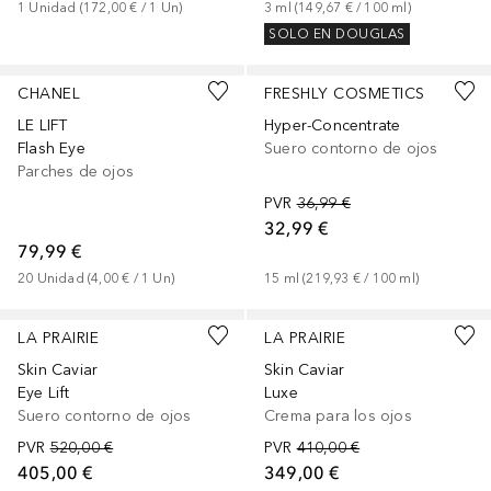
1
Unidad
 (
172,00 €
 / 
1
Un
)
3
ml
 (
149,67 €
 / 
100
ml
)
SOLO EN DOUGLAS
CHANEL
FRESHLY COSMETICS
LE LIFT
Hyper-Concentrate
Flash Eye
Suero contorno de ojos
Parches de ojos
PVR
36,99 €
32,99 €
79,99 €
20
Unidad
 (
4,00 €
 / 
1
Un
)
15
ml
 (
219,93 €
 / 
100
ml
)
LA PRAIRIE
LA PRAIRIE
Skin Caviar
Skin Caviar
Eye Lift
Luxe
Suero contorno de ojos
Crema para los ojos
PVR
520,00 €
PVR
410,00 €
405,00 €
349,00 €