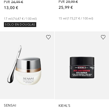
PVR
29,99 €
PVR
26,99 €
25,99 €
13,00 €
15
ml
 (
173,27 €
 / 
100
ml
)
17
ml
 (
76,47 €
 / 
100
ml
)
SOLO EN DOUGLAS
SENSAI
KIEHL’S