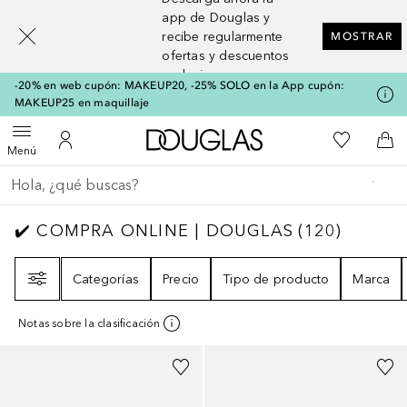
[navigation.slideout.screenreader]
app de Douglas y
recibe regularmente
MOSTRAR
ofertas y descuentos
exclusivos
-20% en web cupón: MAKEUP20, -25% SOLO en la App cupón:
MAKEUP25 en maquillaje
A Douglas Home
Mi lista d
Abrir menú
Mi cuenta
A l
Menú
Regresar
Ejecutar búsqueda
✔️ COMPRA ONLINE | DOUGLAS
120
RESUL
✔️ COMPRA ONLINE | DOUGLAS
(
120
)
Filtro
Categorías
Precio
Tipo de producto
Marca
Notas sobre la clasificación