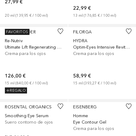
27,99 €
22,99 €
20
ml
 (
139,95 €
 / 
100
ml
)
13
ml
 (
176,85 €
 / 
100
ml
)
ESTÉE LAUDER
FILORGA
FAVORITOS
Re-Nutriv
HYDRA
Ultimate Lift Regenerating Youth
Optim-Eyes Intensive Revitalizing 3-in-1
Crema para los ojos
Crema para los ojos
126,00 €
58,99 €
15
ml
 (
840,00 €
 / 
100
ml
)
15
ml
 (
393,27 €
 / 
100
ml
)
REGALO
ROSENTAL ORGANICS
EISENBERG
Smoothing Eye Serum
Homme
Suero contorno de ojos
Eye Contour Gel
Crema para los ojos