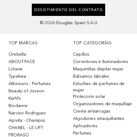
DESISTIMIENTO DEL CONTRATO
©
2026
Douglas Spain S.A.U
TOP MARCAS
TOP CATEGORÍAS
Orebella
Cepillos
ABOUT-FACE
Correctores e Iluminadores
Lolavie
Maquinillas depilar mujer
Typebea
Bálsamos labiales
Atkinsons - Perfumes
Estuches de perfumes de
mujer
Beauty of Joseon
Protección solar
Kiehl’s
Organizadores de maquillaje
Biodance
Crema antiarrugas
Narciso Rodriguez
Algodones smaquillantes
Apivita - Champús
Aplicadores
CHANEL - LE LIFT
Perfumes
PRORASO