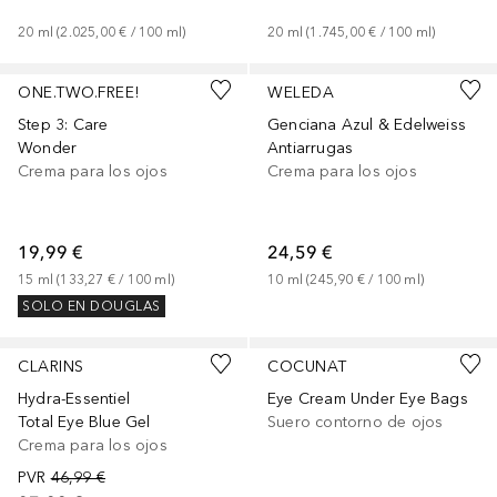
20
ml
 (
2.025,00 €
 / 
100
ml
)
20
ml
 (
1.745,00 €
 / 
100
ml
)
ONE.TWO.FREE!
WELEDA
Step 3: Care
Genciana Azul & Edelweiss
Wonder
Antiarrugas
Crema para los ojos
Crema para los ojos
19,99 €
24,59 €
15
ml
 (
133,27 €
 / 
100
ml
)
10
ml
 (
245,90 €
 / 
100
ml
)
SOLO EN DOUGLAS
CLARINS
COCUNAT
Hydra-Essentiel
Eye Cream Under Eye Bags
Total Eye Blue Gel
Suero contorno de ojos
Crema para los ojos
PVR
46,99 €