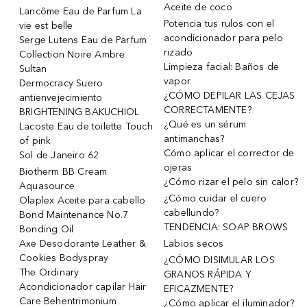
Aceite de coco
Lancôme Eau de Parfum La
Potencia tus rulos con el
vie est belle
acondicionador para pelo
Serge Lutens Eau de Parfum
rizado
Collection Noire Ambre
Limpieza facial: Baños de
Sultan
vapor
Dermocracy Suero
¿CÓMO DEPILAR LAS CEJAS
antienvejecimiento
CORRECTAMENTE?
BRIGHTENING BAKUCHIOL
¿Qué es un sérum
Lacoste Eau de toilette Touch
antimanchas?
of pink
Cómo aplicar el corrector de
Sol de Janeiro 62
ojeras
Biotherm BB Cream
¿Cómo rizar el pelo sin calor?
Aquasource
¿Cómo cuidar el cuero
Olaplex Aceite para cabello
cabellundo?
Bond Maintenance No.7
TENDENCIA: SOAP BROWS
Bonding Oil
Axe Desodorante Leather &
Labios secos
Cookies Bodyspray
¿CÓMO DISIMULAR LOS
The Ordinary
GRANOS RÁPIDA Y
Acondicionador capilar Hair
EFICAZMENTE?
Care Behentrimonium
¿Cómo aplicar el iluminador?