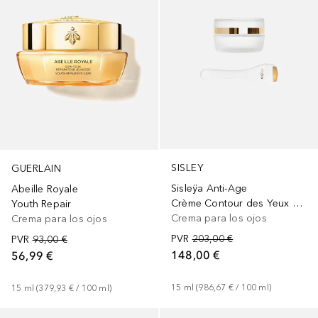
SISLEY
GUERLAIN
Sisleÿa Anti-Age
Abeille Royale
Crème Contour des Yeux et Lèvres
Youth Repair
Crema para los ojos
Crema para los ojos
PVR
203,00 €
PVR
93,00 €
148,00 €
56,99 €
15
ml
 (
986,67 €
 / 
100
ml
)
15
ml
 (
379,93 €
 / 
100
ml
)