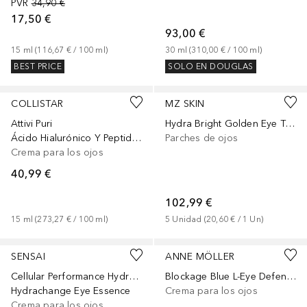
PVR
34,90 €
17,50 €
93,00 €
15
ml
 (
116,67 €
 / 
100
ml
)
30
ml
 (
310,00 €
 / 
100
ml
)
BEST PRICE
SOLO EN DOUGLAS
COLLISTAR
MZ SKIN
Attivi Puri
Hydra Bright Golden Eye Treatment Masks
Ácido Hialurónico Y Peptidos
Parches de ojos
Crema para los ojos
40,99 €
102,99 €
15
ml
 (
273,27 €
 / 
100
ml
)
5
Unidad
 (
20,60 €
 / 
1
Un
)
SENSAI
ANNE MÖLLER
Cellular Performance Hydrating
Blockage Blue L-Eye Defender
Hydrachange Eye Essence
Crema para los ojos
Crema para los ojos