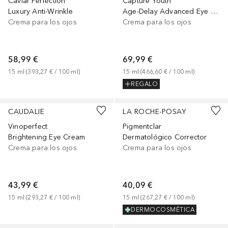
Caviar Perfection
Capture Youth
Luxury Anti-Wrinkle
Age-Delay Advanced Eye Treatment
Crema para los ojos
Crema para los ojos
58,99 €
69,99 €
15
ml
 (
393,27 €
 / 
100
ml
)
15
ml
 (
466,60 €
 / 
100
ml
)
REGALO
CAUDALIE
LA ROCHE-POSAY
Vinoperfect
Pigmentclar
Brightening Eye Cream
Dermatológico Corrector
Crema para los ojos
Crema para los ojos
43,99 €
40,09 €
15
ml
 (
293,27 €
 / 
100
ml
)
15
ml
 (
267,27 €
 / 
100
ml
)
DERMOCOSMÉTICA