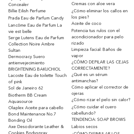
Cremas con aloe vera
Concealer
Billie Eilish Perfume
¿Cómo eliminar los callos en
los pies?
Prada Eau de Parfum Candy
Aceite de coco
Lancôme Eau de Parfum La
Potencia tus rulos con el
vie est belle
acondicionador para pelo
Serge Lutens Eau de Parfum
rizado
Collection Noire Ambre
Limpieza facial: Baños de
Sultan
vapor
Dermocracy Suero
¿CÓMO DEPILAR LAS CEJAS
antienvejecimiento
CORRECTAMENTE?
BRIGHTENING BAKUCHIOL
¿Qué es un sérum
Lacoste Eau de toilette Touch
antimanchas?
of pink
Cómo aplicar el corrector de
Sol de Janeiro 62
ojeras
Biotherm BB Cream
¿Cómo rizar el pelo sin calor?
Aquasource
¿Cómo cuidar el cuero
Olaplex Aceite para cabello
cabellundo?
Bond Maintenance No.7
TENDENCIA: SOAP BROWS
Bonding Oil
Axe Desodorante Leather &
Labios secos
Cookies Bodyspray
¿CÓMO DISIMULAR LOS