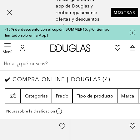
[navigation.slideout.screenreader]
app de Douglas y
recibe regularmente
MOSTRAR
ofertas y descuentos
exclusivos
-15% de descuento con el cupón: SUMMER15. ¡Por tiempo
limitado solo en la App!
A Douglas Home
Mi lista d
Abrir menú
Mi cuenta
A l
Menú
Regresar
Ejecutar búsqueda
✔️ COMPRA ONLINE | DOUGLAS
4
RESULTA
✔️ COMPRA ONLINE | DOUGLAS
(
4
)
Filtro
Categorías
Precio
Tipo de producto
Marca
Notas sobre la clasificación