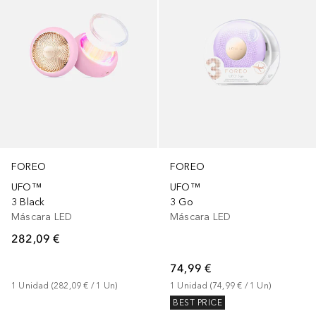
FOREO
FOREO
UFO™
UFO™
3 Black
3 Go
Máscara LED
Máscara LED
282,09 €
74,99 €
1
Unidad
 (
282,09 €
 / 
1
Un
)
1
Unidad
 (
74,99 €
 / 
1
Un
)
BEST PRICE