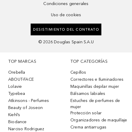
Condiciones generales
Uso de cookies
DESISTIMIENTO DEL CONTRATO
©
2026
Douglas Spain S.A.U
TOP MARCAS
TOP CATEGORÍAS
Orebella
Cepillos
ABOUT-FACE
Correctores e Iluminadores
Lolavie
Maquinillas depilar mujer
Typebea
Bálsamos labiales
Atkinsons - Perfumes
Estuches de perfumes de
mujer
Beauty of Joseon
Protección solar
Kiehl’s
Organizadores de maquillaje
Biodance
Crema antiarrugas
Narciso Rodriguez