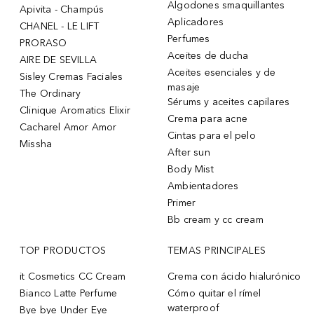
Algodones smaquillantes
Apivita - Champús
Aplicadores
CHANEL - LE LIFT
Perfumes
PRORASO
Aceites de ducha
AIRE DE SEVILLA
Aceites esenciales y de
Sisley Cremas Faciales
masaje
The Ordinary
Sérums y aceites capilares
Clinique Aromatics Elixir
Crema para acne
Cacharel Amor Amor
Cintas para el pelo
Missha
After sun
Body Mist
Ambientadores
Primer
Bb cream y cc cream
TOP PRODUCTOS
TEMAS PRINCIPALES
it Cosmetics CC Cream
Crema con ácido hialurónico
Bianco Latte Perfume
Cómo quitar el rímel
waterproof
Bye bye Under Eye