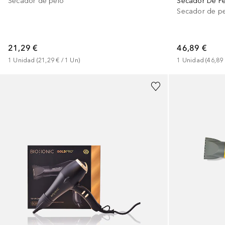
Secador de pelo
Secador De Pe
Secador de p
21,29 €
46,89 €
1
Unidad
 (
21,29 €
 / 
1
Un
)
1
Unidad
 (
46,89