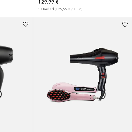
129,99 €
1
Unidad
 (
129,99 €
 / 
1
Un
)