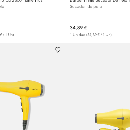
lo Gti 2600 Flame Plus
elo
Secador de pelo
34,89 €
 €
 / 
1
Un
)
1
Unidad
 (
34,89 €
 / 
1
Un
)