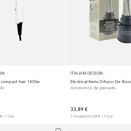
GN
ITALIAN DESIGN
 compact hair 1400w
Electrical Items Difusor De Rizo
elo
Accesorios de peinado
33,89 €
 €
 / 
1
Un
)
1
Unidad
 (
33,89 €
 / 
1
Un
)