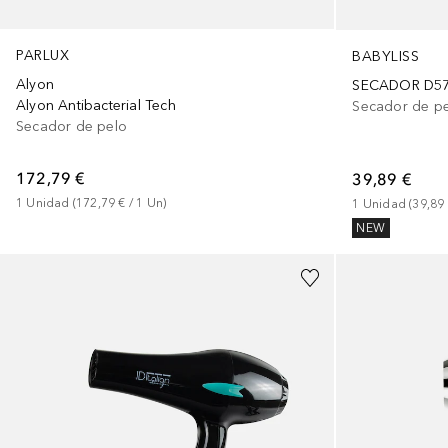
PARLUX
BABYLISS
Alyon
SECADOR D57
Alyon Antibacterial Tech
Secador de p
Secador de pelo
172,79 €
39,89 €
1
Unidad
 (
172,79 €
 / 
1
Un
)
1
Unidad
 (
39,89
NEW