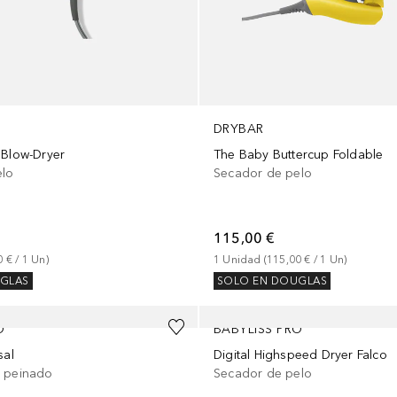
DRYBAR
 Blow-Dryer
The Baby Buttercup Foldable
elo
Secador de pelo
115,00 €
0 €
 / 
1
Un
)
1
Unidad
 (
115,00 €
 / 
1
Un
)
GLAS
SOLO EN DOUGLAS
O
BABYLISS PRO
sal
Digital Highspeed Dryer Falco
e peinado
Secador de pelo