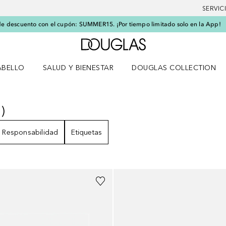
SERVIC
e descuento con el cupón: SUMMER15. ¡Por tiempo limitado solo en la App!
A Douglas Home
ABELLO
SALUD Y BIENESTAR
DOUGLAS COLLECTION
po
rir menú Cabello
Abrir menú Salud y bienestar
0
)
0
RESULTADOS
Responsabilidad
Etiquetas