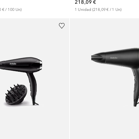
218,09 €
1
Unidad
 (
218,09 €
 / 
1
Un
)
0 €
 / 
100
Un
)