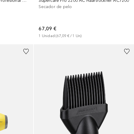
Supercare Pro 2200 AC Haartrockner AC7200
Barber Prime Secador De Pelo Profesional 2300W
Secador de pelo
67,09 €
1
Unidad
 (
67,09 €
 / 
1
Un
)