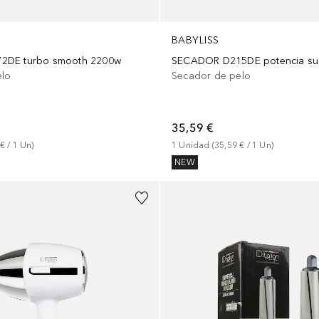
BABYLISS
2DE turbo smooth 2200w
SECADOR D215DE potencia su
elo
Secador de pelo
35,59 €
 €
 / 
1
Un
)
1
Unidad
 (
35,59 €
 / 
1
Un
)
NEW