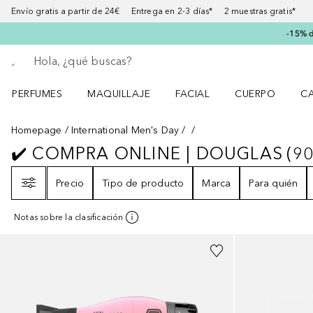
Envío gratis a partir de 24€ Entrega en 2-3 días* 2 muestras gratis*
-15% d
Regresar
Ejecutar búsqueda
PERFUMES
MAQUILLAJE
FACIAL
CUERPO
C
Abrir menú Perfumes
Abrir menú Maquillaje
Abrir menú Facial
Abrir menú Cuer
Ab
Homepage
International Men's Day
✔️ COMPRA ONLINE | DOUGLAS
(
9
✔️ COMPRA ONLINE | DOUGLAS
9
Filtro
Precio
Tipo de producto
Marca
Para quién
Notas sobre la clasificación