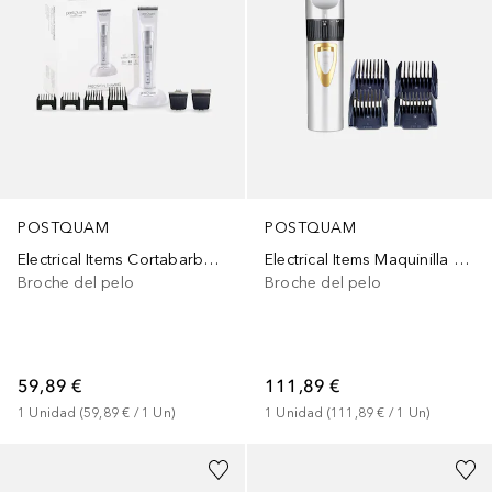
POSTQUAM
POSTQUAM
Electrical Items Cortabarba Profesional De Precisión
Electrical Items Maquinilla Cortapelos Versátil Xpert
Broche del pelo
Broche del pelo
59,89 €
111,89 €
1
Unidad
 (
59,89 €
 / 
1
Un
)
1
Unidad
 (
111,89 €
 / 
1
Un
)