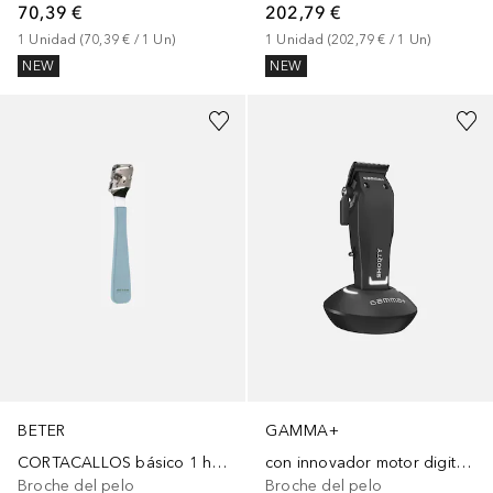
70,39 €
202,79 €
1
Unidad
 (
70,39 €
 / 
1
Un
)
1
Unidad
 (
202,79 €
 / 
1
Un
)
NEW
NEW
BETER
GAMMA+
CORTACALLOS básico 1 hoja 14,5 cm
con innovador motor digital EON Clipper Shorty
Broche del pelo
Broche del pelo