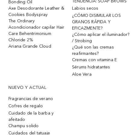
TENDENCIA: SOAP BROWS
Bonding Oil
Axe Desodorante Leather &
Labios secos
Cookies Bodyspray
¿CÓMO DISIMULAR LOS
The Ordinary
GRANOS RÁPIDA Y
Acondicionador capilar Hair
EFICAZMENTE?
Care Behentrimonium
¿Cómo aplicar el iluminador?
Chloride 2%
/ Strobing
Ariana Grande Cloud
¿Qué son las cremas
reafirmantes?
Cremas con vitamina E
Sérums hidratantes
Aloe Vera
NUEVO Y ACTUAL
Fragrancias de verano
Cofres de regalo
Cuidado de la barba y
afeitado
Champu solido
Cuidados del tatuaje