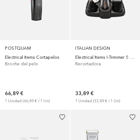
POSTQUAM
ITALIAN DESIGN
Electrical Items Cortapelos
Electrical Items I-Trimmer 5 En 3
Broche del pelo
Recortadora
66,89 €
33,89 €
1
Unidad
 (
66,89 €
 / 
1
Un
)
1
Unidad
 (
33,89 €
 / 
1
Un
)