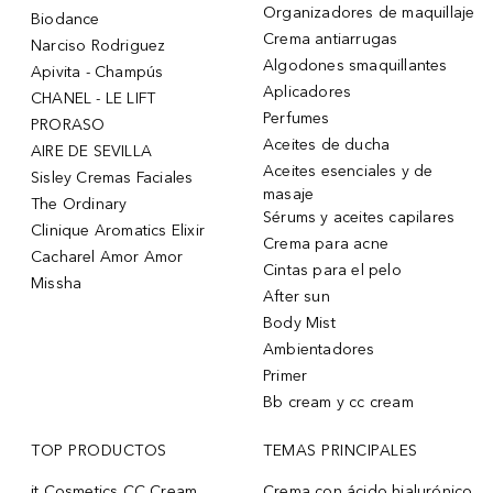
Organizadores de maquillaje
Biodance
Crema antiarrugas
Narciso Rodriguez
Algodones smaquillantes
Apivita - Champús
Aplicadores
CHANEL - LE LIFT
Perfumes
PRORASO
Aceites de ducha
AIRE DE SEVILLA
Aceites esenciales y de
Sisley Cremas Faciales
masaje
The Ordinary
Sérums y aceites capilares
Clinique Aromatics Elixir
Crema para acne
Cacharel Amor Amor
Cintas para el pelo
Missha
After sun
Body Mist
Ambientadores
Primer
Bb cream y cc cream
TOP PRODUCTOS
TEMAS PRINCIPALES
it Cosmetics CC Cream
Crema con ácido hialurónico