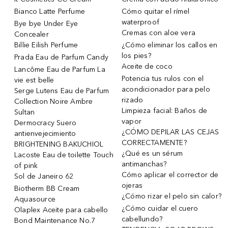
Bianco Latte Perfume
Cómo quitar el rímel
waterproof
Bye bye Under Eye
Cremas con aloe vera
Concealer
Billie Eilish Perfume
¿Cómo eliminar los callos en
los pies?
Prada Eau de Parfum Candy
Aceite de coco
Lancôme Eau de Parfum La
Potencia tus rulos con el
vie est belle
acondicionador para pelo
Serge Lutens Eau de Parfum
rizado
Collection Noire Ambre
Limpieza facial: Baños de
Sultan
vapor
Dermocracy Suero
¿CÓMO DEPILAR LAS CEJAS
antienvejecimiento
CORRECTAMENTE?
BRIGHTENING BAKUCHIOL
¿Qué es un sérum
Lacoste Eau de toilette Touch
antimanchas?
of pink
Cómo aplicar el corrector de
Sol de Janeiro 62
ojeras
Biotherm BB Cream
¿Cómo rizar el pelo sin calor?
Aquasource
¿Cómo cuidar el cuero
Olaplex Aceite para cabello
cabellundo?
Bond Maintenance No.7