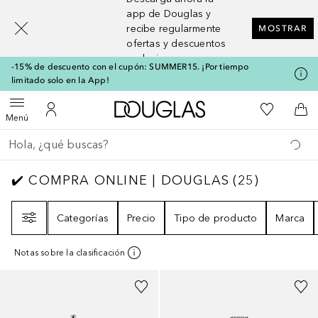
[navigation.slideout.screenreader]
app de Douglas y
recibe regularmente
MOSTRAR
ofertas y descuentos
exclusivos
-15% de descuento con el cupón: SUMMER15. ¡Por tiempo
limitado solo en la App!
A Douglas Home
Mi lista d
Abrir menú
Mi cuenta
A l
Menú
Regresar
Ejecutar búsqueda
✔️ COMPRA ONLINE | DOUGLAS
25
RESULT
✔️ COMPRA ONLINE | DOUGLAS
(
25
)
Filtro
Categorías
Precio
Tipo de producto
Marca
Notas sobre la clasificación