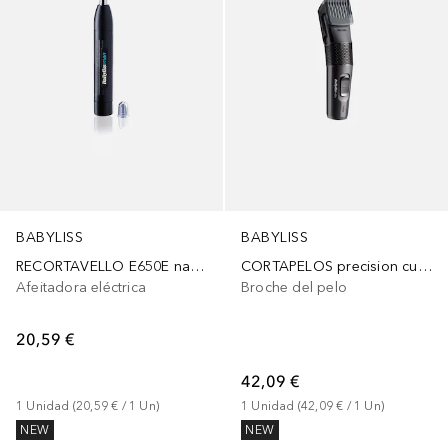
BABYLISS
BABYLISS
RECORTAVELLO E650E nariz y orejas
CORTAPELOS precision cut E786E 2 mm-24 mm
Afeitadora eléctrica
Broche del pelo
20,59 €
42,09 €
1
Unidad
 (
20,59 €
 / 
1
Un
)
1
Unidad
 (
42,09 €
 / 
1
Un
)
NEW
NEW