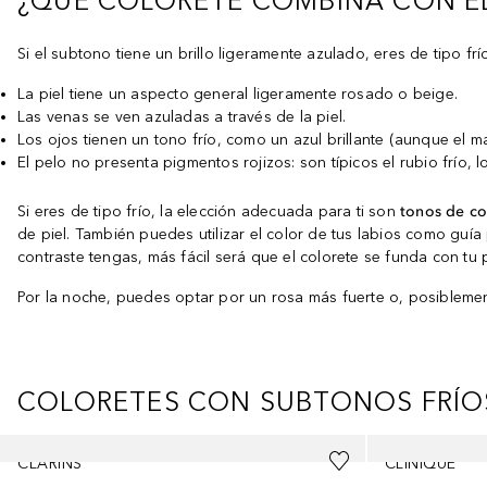
¿QUÉ COLORETE COMBINA CON EL
Si el subtono tiene un brillo ligeramente azulado, eres de tipo frí
La piel tiene un aspecto general ligeramente rosado o beige.
Las venas se ven azuladas a través de la piel.
Los ojos tienen un tono frío, como un azul brillante (aunque el 
El pelo no presenta pigmentos rojizos: son típicos el rubio frío, l
Si eres de tipo frío, la elección adecuada para ti son
tonos de co
de piel. También puedes utilizar el color de tus labios como guía
contraste tengas, más fácil será que el colorete se funda con tu p
Por la noche, puedes optar por un rosa más fuerte o, posiblement
COLORETES CON SUBTONOS FRÍO
Saltar Deslizador
CLARINS
CLINIQUE