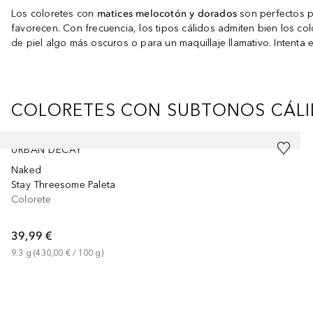
Los coloretes con
matices melocotón y dorados
son perfectos p
favorecen. Con frecuencia, los tipos cálidos admiten bien los col
de piel algo más oscuros o para un maquillaje llamativo. Intenta en
COLORETES CON SUBTONOS CÁL
Saltar Deslizador
URBAN DECAY
Naked
Stay Threesome Paleta
Colorete
39,99 €
9.3
g
 (
430,00 €
 / 
100
g
)