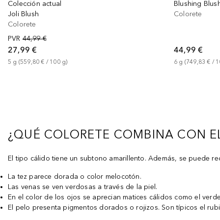
Colección actual
Blushing Blus
Joli Blush
Colorete
Colorete
PVR
44,99 €
27,99 €
44,99 €
5
g
 (
559,80 €
 / 
100
g
)
6
g
 (
749,83 €
 / 
1
¿QUÉ COLORETE COMBINA CON EL
El tipo cálido tiene un subtono amarillento. Además, se puede rec
La tez parece dorada o color melocotón.
Las venas se ven verdosas a través de la piel.
En el color de los ojos se aprecian matices cálidos como el verde
El pelo presenta pigmentos dorados o rojizos. Son típicos el rubi