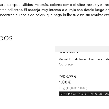
ara los tipos cálidos. Además, colores como el
albaricoque y el co
ores brillantes.
El naranja muy intenso o el rojo son desde luego de
contrar la «dosis de color» que haga brillar tu cutis sin resultar ex
IDOS
MIA MAKE UP
Velvet Blush Individual Para Pal
Colorete
PVR
6,99 €
1,00 €
10
g
 (
10,00 €
 / 
100
g
)
BEST PRICE
SOLO EN DOUGLA