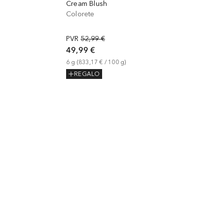
Cream Blush
Colorete
PVR
52,99 €
49,99 €
6
g
 (
833,17 €
 / 
100
g
)
REGALO