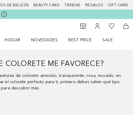
IOS DE BELLEZA
BEAUTY CARD
TIENDAS
REGALOS
GIFT CARD
Mi lista d
Al Storefinder
Mi cuenta
A l
HOGAR
NOVEDADES
BEST PRICE
SALE
Abrir menú Hogar
Abrir menú Novedades
Abrir menú Sal
E COLORETE ME FAVORECE?
texturas de colorete: atrevido, transparente, rosa, morado, en
ar el colorete perfecto para ti, primero debes saber qué tipo
o para descubrir más.