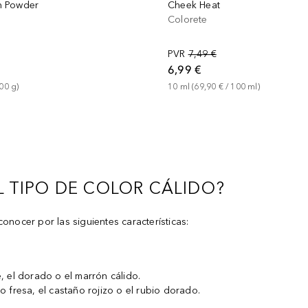
h Powder
Cheek Heat
Colorete
PVR
7,49 €
6,99 €
00
g
)
10
ml
 (
69,90 €
 / 
100
ml
)
 TIPO DE COLOR CÁLIDO?
onocer por las siguientes características:
, el dorado o el marrón cálido.
o fresa, el castaño rojizo o el rubio dorado.