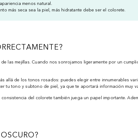
 apariencia menos natural.
anto más seca sea la piel, más hidratante debe ser el colorete.
ORRECTAMENTE?
de las mejillas. Cuando nos sonrojamos ligeramente por un cumplido
s allá de los tonos rosados: puedes elegir entre innumerables variac
cer tu tono y subtono de piel, ya que te aportará información muy 
a consistencia del colorete también juega un papel importante. Ade
U OSCURO?