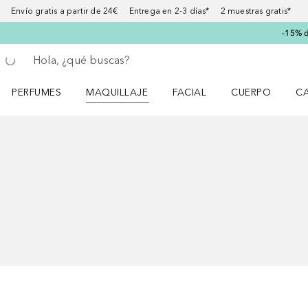
Envío gratis a partir de 24€ Entrega en 2-3 días* 2 muestras gratis*
-15% d
Regresar
Ejecutar búsqueda
PERFUMES
MAQUILLAJE
FACIAL
CUERPO
C
Abrir menú Perfumes
Abrir menú Maquillaje
Abrir menú Facial
Abrir menú Cuer
Ab