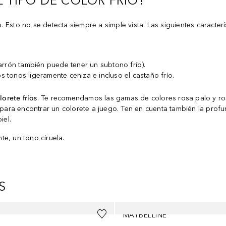
 TIPO DE COLOR FRÍO?
o. Esto no se detecta siempre a simple vista. Las siguientes caracterí
marrón también puede tener un subtono frío).
os tonos ligeramente ceniza e incluso el castaño frío.
lorete fríos
. Te recomendamos las gamas de colores rosa palo y ro
 para encontrar un colorete a juego. Ten en cuenta también la profu
iel.
e, un tono ciruela.
S
MAYBELLINE