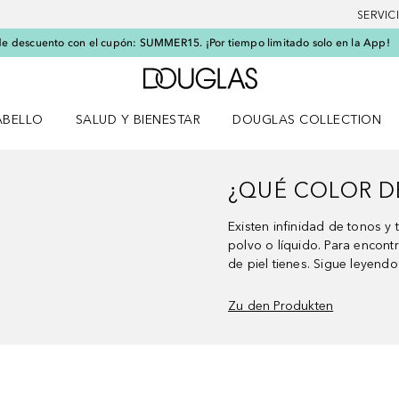
SERVIC
e descuento con el cupón: SUMMER15. ¡Por tiempo limitado solo en la App!
A Douglas Home
ABELLO
SALUD Y BIENESTAR
DOUGLAS COLLECTION
po
rir menú Cabello
Abrir menú Salud y bienestar
¿QUÉ COLOR D
Existen infinidad de tonos y 
polvo o líquido. Para encontr
de piel tienes. Sigue leyend
Zu den Produkten