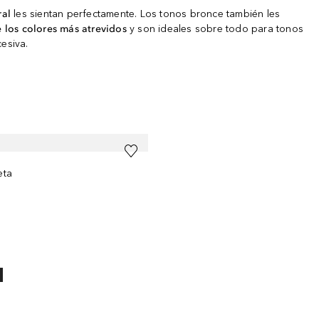
ral
les sientan perfectamente. Los tonos bronce también les
 los colores más atrevidos
y son ideales sobre todo para tonos
cesiva.
eta
S