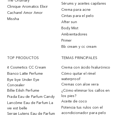
The Ordinary
Sérums y aceites capilares
Clinique Aromatics Elixir
Crema para acne
Cacharel Amor Amor
Cintas para el pelo
Missha
After sun
Body Mist
Ambientadores
Primer
Bb cream y cc cream
TOP PRODUCTOS
TEMAS PRINCIPALES
it Cosmetics CC Cream
Crema con ácido hialurónico
Bianco Latte Perfume
Cómo quitar el rímel
waterproof
Bye bye Under Eye
Cremas con aloe vera
Concealer
Billie Eilish Perfume
¿Cómo eliminar los callos en
los pies?
Prada Eau de Parfum Candy
Aceite de coco
Lancôme Eau de Parfum La
Potencia tus rulos con el
vie est belle
acondicionador para pelo
Serge Lutens Eau de Parfum