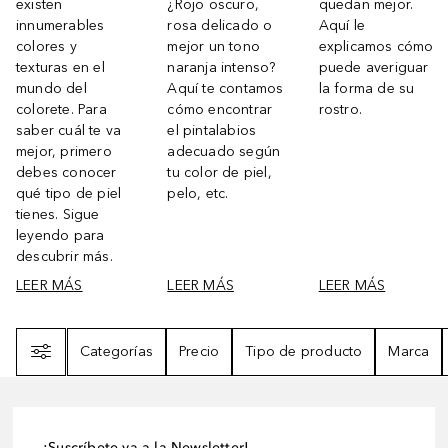
existen
¿Rojo oscuro,
quedan mejor.
innumerables
rosa delicado o
Aquí le
colores y
mejor un tono
explicamos cómo
texturas en el
naranja intenso?
puede averiguar
mundo del
Aquí te contamos
la forma de su
colorete. Para
cómo encontrar
rostro.
saber cuál te va
el pintalabios
mejor, primero
adecuado según
debes conocer
tu color de piel,
qué tipo de piel
pelo, etc.
tienes. Sigue
leyendo para
descubrir más.
LEER MÁS
LEER MÁS
LEER MÁS
Filtro
Categorías
Precio
Tipo de producto
Marca
¡Suscríbete ya a la Newsletter!