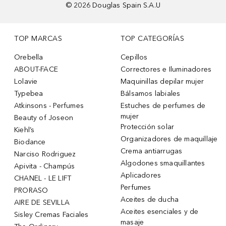
©
2026
Douglas Spain S.A.U
TOP MARCAS
TOP CATEGORÍAS
Orebella
Cepillos
ABOUT-FACE
Correctores e Iluminadores
Lolavie
Maquinillas depilar mujer
Typebea
Bálsamos labiales
Atkinsons - Perfumes
Estuches de perfumes de
mujer
Beauty of Joseon
Protección solar
Kiehl’s
Organizadores de maquillaje
Biodance
Crema antiarrugas
Narciso Rodriguez
Algodones smaquillantes
Apivita - Champús
Aplicadores
CHANEL - LE LIFT
Perfumes
PRORASO
Aceites de ducha
AIRE DE SEVILLA
Aceites esenciales y de
Sisley Cremas Faciales
masaje