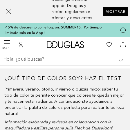
[navigation.slideout.screenreader]
app de Douglas y
recibe regularmente
MOSTRAR
ofertas y descuentos
exclusivos
-15% de descuento con el cupón: SUMMER15. ¡Por tiempo
limitado solo en la App!
A Douglas Home
Mi lista d
Abrir menú
Mi cuenta
A l
Menú
Regresar
Ejecutar búsqueda
¿QUÉ TIPO DE COLOR SOY? HAZ EL TEST
Primavera, verano, otoño, invierno o quizás mixto: saber tu
tipo de color te permite conocer qué colores te quedan mejor
y te hacen estar radiante. A continuación,te ayudamos a
encontrar la paleta de colores perfecta para realzar tu belleza
natural.
Información elaborada y revisada en colaboración con la
maquilladora y estilista persona Julia Fleck de Düsseldorf.