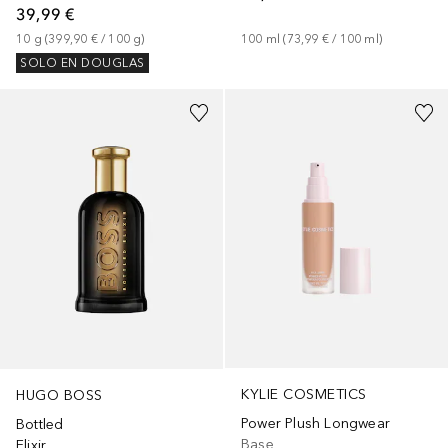
39,99 €
10
g
 (
399,90 €
 / 
100
g
)
100
ml
 (
73,99 €
 / 
100
ml
)
SOLO EN DOUGLAS
+
37
KYLIE COSMETICS
HUGO BOSS
Power Plush Longwear
Bottled
Base
Elixir