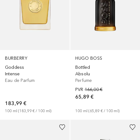
BURBERRY
HUGO BOSS
Goddess
Bottled
Intense
Absolu
Eau de Parfum
Perfume
PVR
166,00 €
65,89 €
183,99 €
100
ml
 (
183,99 €
 / 
100
ml
)
100
ml
 (
65,89 €
 / 
100
ml
)
+
9