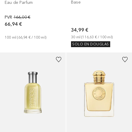
Base
Eau de Parfum
PVR
166,00 €
66,94 €
34,99 €
30
ml
 (
116,63 €
 / 
100
ml
)
100
ml
 (
66,94 €
 / 
100
ml
)
SOLO EN DOUGLAS