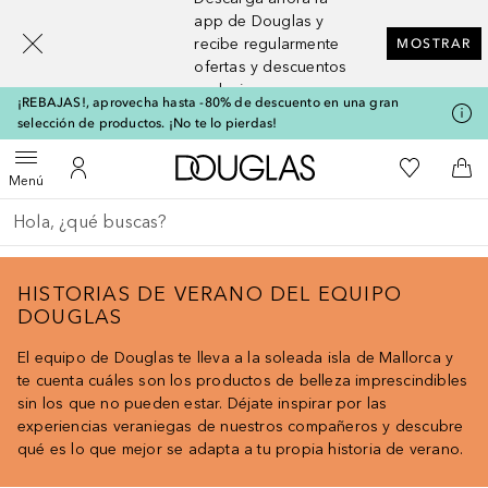
[navigation.slideout.screenreader]
app de Douglas y
recibe regularmente
MOSTRAR
ofertas y descuentos
exclusivos
¡REBAJAS!, aprovecha hasta -80% de descuento en una gran
selección de productos. ¡No te lo pierdas!
A Douglas Home
Mi lista d
Abrir menú
Mi cuenta
A l
Menú
Regresar
Ejecutar búsqueda
HISTORIAS DE VERANO DEL EQUIPO
DOUGLAS
El equipo de Douglas te lleva a la soleada isla de Mallorca y
te cuenta cuáles son los productos de belleza imprescindibles
sin los que no pueden estar. Déjate inspirar por las
experiencias veraniegas de nuestros compañeros y descubre
qué es lo que mejor se adapta a tu propia historia de verano.