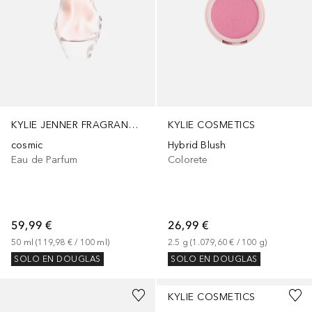
KYLIE JENNER FRAGRANCES
KYLIE COSMETICS
cosmic
Hybrid Blush
Eau de Parfum
Colorete
59,99 €
26,99 €
50
ml
 (
119,98 €
 / 
100
ml
)
2.5
g
 (
1.079,60 €
 / 
100
g
)
SOLO EN DOUGLAS
SOLO EN DOUGLAS
+
3
KYLIE COSMETICS