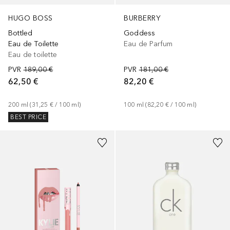
BURBERRY
HUGO BOSS
Goddess
Bottled
Eau de Parfum
Eau de Toilette
Eau de toilette
PVR
181,00 €
PVR
189,00 €
82,20 €
62,50 €
100
ml
 (
82,20 €
 / 
100
ml
)
200
ml
 (
31,25 €
 / 
100
ml
)
BEST PRICE
+
7