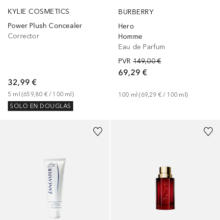
KYLIE COSMETICS
BURBERRY
Power Plush Concealer
Hero
Corrector
Homme
Eau de Parfum
PVR
149,00 €
69,29 €
32,99 €
5
ml
 (
659,80 €
 / 
100
ml
)
100
ml
 (
69,29 €
 / 
100
ml
)
SOLO EN DOUGLAS