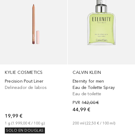
KYLIE COSMETICS
CALVIN KLEIN
Precision Pout Liner
Eternity for men
Delineador de labios
Eau de Toilette Spray
Eau de toilette
PVR
142,00 €
44,99 €
19,99 €
1
g
 (
1.999,00 €
 / 
100
g
)
200
ml
 (
22,50 €
 / 
100
ml
)
SOLO EN DOUGLAS
+
27