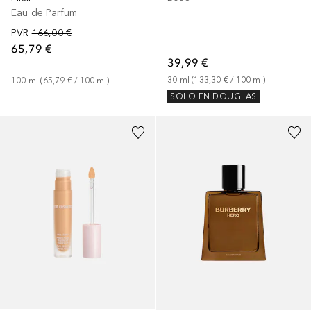
Eau de Parfum
PVR
166,00 €
65,79 €
39,99 €
30
ml
 (
133,30 €
 / 
100
ml
)
100
ml
 (
65,79 €
 / 
100
ml
)
SOLO EN DOUGLAS
+
37