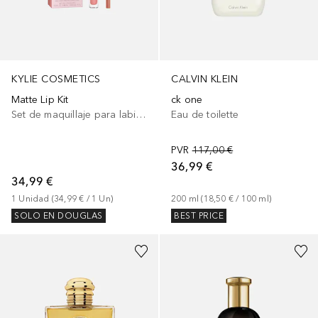
KYLIE COSMETICS
CALVIN KLEIN
Matte Lip Kit
ck one
Set de maquillaje para labios
Eau de toilette
PVR
117,00 €
36,99 €
34,99 €
1
Unidad
 (
34,99 €
 / 
1
Un
)
200
ml
 (
18,50 €
 / 
100
ml
)
SOLO EN DOUGLAS
BEST PRICE