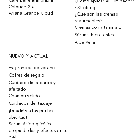
Care Behentrimonium
¿Cómo aplicar el iluminador?
Chloride 2%
/ Strobing
Ariana Grande Cloud
¿Qué son las cremas
reafirmantes?
Cremas con vitamina E
Sérums hidratantes
Aloe Vera
NUEVO Y ACTUAL
Fragrancias de verano
Cofres de regalo
Cuidado de la barba y
afeitado
Champu solido
Cuidados del tatuaje
¡Di adiós a las puntas
abiertas!
Serum ácido glicólico:
propiedades y efectos en tu
piel