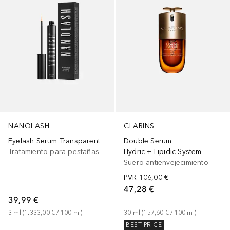
NANOLASH
CLARINS
Eyelash Serum Transparent
Double Serum
Tratamiento para pestañas
Hydric + Lipidic System
Suero antienvejecimiento
PVR
106,00 €
47,28 €
39,99 €
3
ml
 (
1.333,00 €
 / 
100
ml
)
30
ml
 (
157,60 €
 / 
100
ml
)
BEST PRICE