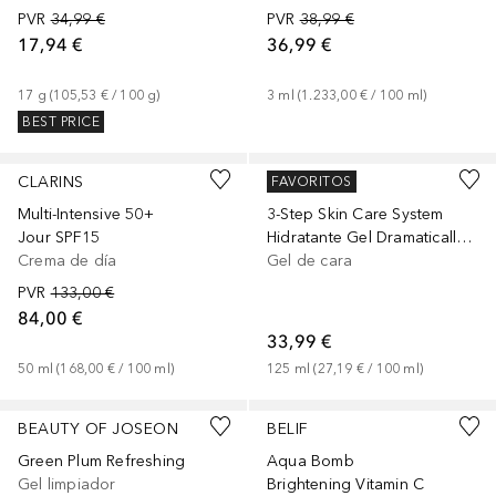
PVR
34,99 €
PVR
38,99 €
17,94 €
36,99 €
17
g
 (
105,53 €
 / 
100
g
)
3
ml
 (
1.233,00 €
 / 
100
ml
)
BEST PRICE
CLARINS
CLINIQUE
FAVORITOS
Multi-Intensive 50+
3-Step Skin Care System
Jour SPF15
Hidratante Gel Dramatically Different
Crema de día
Gel de cara
PVR
133,00 €
84,00 €
33,99 €
50
ml
 (
168,00 €
 / 
100
ml
)
125
ml
 (
27,19 €
 / 
100
ml
)
BEAUTY OF JOSEON
BELIF
Green Plum Refreshing
Aqua Bomb
Gel limpiador
Brightening Vitamin C