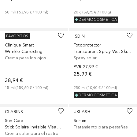
50
ml
 (
153,98 €
 / 
100
ml
)
20
g
 (
89,75 €
 / 
100
g
)
DERMOCOSMÉTICA
CLINIQUE
ISDIN
FAVORITOS
Clinique Smart
Fotoprotector
Wrinkle Correcting
Transparent Spray Wet Skin Spf 50
Crema para los ojos
Spray solar
PVR
27,99 €
25,99 €
38,94 €
15
ml
 (
259,60 €
 / 
100
ml
)
250
ml
 (
10,40 €
 / 
100
ml
)
DERMOCOSMÉTICA
CLARINS
UKLASH
Sun Care
Serum
Stick Solaire Invisible Visage SPF 50
Tratamiento para pestañas
Crema solar para el rostro