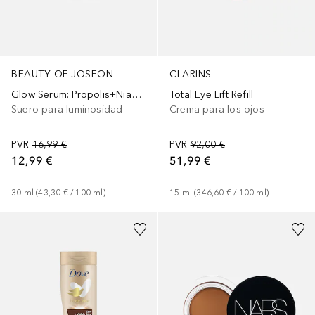
BEAUTY OF JOSEON
CLARINS
Glow Serum: Propolis+Niacinamide
Total Eye Lift Refill
Suero para luminosidad
Crema para los ojos
PVR
16,99 €
PVR
92,00 €
12,99 €
51,99 €
30
ml
 (
43,30 €
 / 
100
ml
)
15
ml
 (
346,60 €
 / 
100
ml
)
+
23