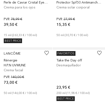
Perle de Caviar Cristal Eye Gel
Protector Spf50 Antimanchas Pieles Grasas y Mixtas
Crema para los ojos
Crema solar corporal
PVR
78,99 €
PVR
27,99 €
39,50 €
15,35 €
15
ml
 (
263,33 €
 / 
100
ml
)
50
ml
 (
30,70 €
 / 
100
ml
)
BEST PRICE
LANCÔME
CLINIQUE
FAVORITOS
Rénergie
Take the Day off
H.P.N UVMUNE
Desmaquillador
Crema facial
PVR
140,00 €
73,00 €
23,95 €
50
ml
 (
146,00 €
 / 
100
ml
)
200
ml
 (
11,98 €
 / 
100
ml
)
BEST PRICE