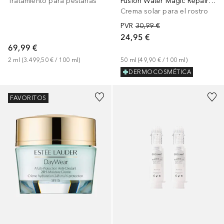
Tratamiento para pestañas
Fusion Water Magic Repair SPF 50
Crema solar para el rostro
PVR
30,99 €
24,95 €
69,99 €
2
ml
 (
3.499,50 €
 / 
100
ml
)
50
ml
 (
49,90 €
 / 
100
ml
)
DERMOCOSMÉTICA
FAVORITOS