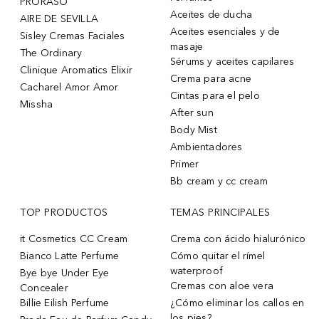
PRORASO
Aceites de ducha
AIRE DE SEVILLA
Aceites esenciales y de
Sisley Cremas Faciales
masaje
The Ordinary
Sérums y aceites capilares
Clinique Aromatics Elixir
Crema para acne
Cacharel Amor Amor
Cintas para el pelo
Missha
After sun
Body Mist
Ambientadores
Primer
Bb cream y cc cream
TOP PRODUCTOS
TEMAS PRINCIPALES
it Cosmetics CC Cream
Crema con ácido hialurónico
Bianco Latte Perfume
Cómo quitar el rímel
waterproof
Bye bye Under Eye
Cremas con aloe vera
Concealer
Billie Eilish Perfume
¿Cómo eliminar los callos en
los pies?