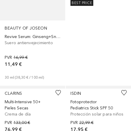
BEST PRICE
BEAUTY OF JOSEON
Revive Serum: Ginseng+Snail Mucin
Suero antienvejecimiento
PVR
16,99 €
11,49 €
30
ml
 (
38,30 €
 / 
100
ml
)
CLARINS
ISDIN
Multi-Intensive 50+
Fotoprotector
Pieles Secas
Pediatrics Stick SPF 50
Crema de día
Protección solar para niños
PVR
133,00 €
PVR
22,99 €
76,99 €
17,95 €