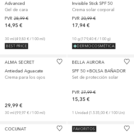
Advanced
Invisible Stick SPF 50
Gel de cara
Crema solar corporal
PVR
28,99 €
PVR
20,99 €
14,95 €
17,94 €
30
ml
 (
49,83 €
 / 
100
ml
)
10
g
 (
179,40 €
 / 
100
g
)
BEST PRICE
DERMOCOSMÉTICA
ALMA SECRET
BELLA AURORA
Antiedad Aguacate
SPF 50 +BOLSA BAÑADOR
Crema para los ojos
Set de protección solar
PVR
27,99 €
15,35 €
29,99 €
30
ml
 (
99,97 €
 / 
100
ml
)
1
Unidad
 (
1.535,00 €
 / 
100
Un
)
COCUNAT
CLINIQUE
FAVORITOS