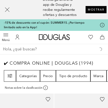
[navigation.slideout.screenreader]
app de Douglas y
recibe regularmente
MOSTRAR
ofertas y descuentos
exclusivos
-15% de descuento con el cupón: SUMMER15. ¡Por tiempo
limitado solo en la App!
A Douglas Home
Mi lista d
Abrir menú
Mi cuenta
A l
Menú
Regresar
Ejecutar búsqueda
✔️ COMPRA ONLINE | DOUGLAS
1994
RESU
✔️ COMPRA ONLINE | DOUGLAS
(
1994
)
Filtro
Categorías
Precio
Tipo de producto
Marca
Notas sobre la clasificación