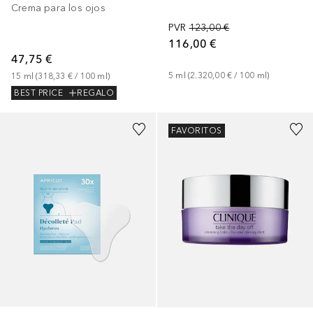
Crema para los ojos
PVR
123,00 €
116,00 €
47,75 €
5
ml
 (
2.320,00 €
 / 
100
ml
)
15
ml
 (
318,33 €
 / 
100
ml
)
BEST PRICE
REGALO
FAVORITOS