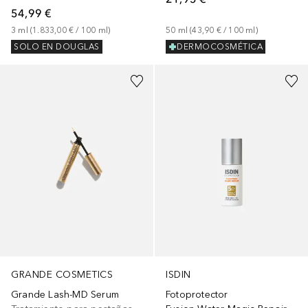
54,99 €
3
ml
 (
1.833,00 €
 / 
100
ml
)
50
ml
 (
43,90 €
 / 
100
ml
)
SOLO EN DOUGLAS
DERMOCOSMÉTICA
GRANDE COSMETICS
ISDIN
Grande Lash-MD Serum
Fotoprotector