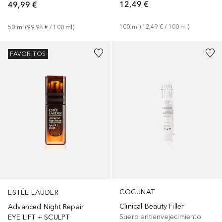
12,49 €
49,99 €
100
ml
 (
12,49 €
 / 
100
ml
)
50
ml
 (
99,98 €
 / 
100
ml
)
FAVORITOS
COCUNAT
ESTÉE LAUDER
Clinical Beauty Filler
Advanced Night Repair
Suero antienvejecimiento
EYE LIFT + SCULPT