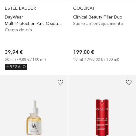
COCUNAT
ESTÉE LAUDER
Clinical Beauty Filler Duo
DayWear
Suero antienvejecimiento
Multi-Protection Anti-Oxidant SPF 15
Crema de día
199,00 €
39,94 €
10
ml
 (
1.990,00 €
 / 
100
ml
)
50
ml
 (
79,88 €
 / 
100
ml
)
REGALO