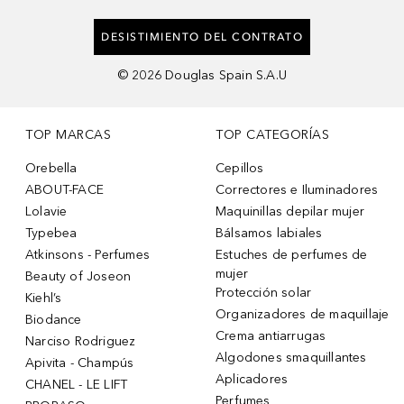
DESISTIMIENTO DEL CONTRATO
©
2026
Douglas Spain S.A.U
TOP MARCAS
TOP CATEGORÍAS
Orebella
Cepillos
ABOUT-FACE
Correctores e Iluminadores
Lolavie
Maquinillas depilar mujer
Typebea
Bálsamos labiales
Atkinsons - Perfumes
Estuches de perfumes de
mujer
Beauty of Joseon
Protección solar
Kiehl’s
Organizadores de maquillaje
Biodance
Crema antiarrugas
Narciso Rodriguez
Algodones smaquillantes
Apivita - Champús
Aplicadores
CHANEL - LE LIFT
Perfumes