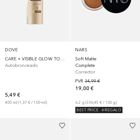
DOVE
NARS
CARE + VISIBLE GLOW TONO MEDIO-OSCURO
Soft Matte
Autobronceado
Complete
Corrector
PVR
34,99 €
19,00 €
5,49 €
400
ml
 (
1,37 €
 / 
100
ml
)
6.2
g
 (
306,45 €
 / 
100
g
)
BEST PRICE
REGALO