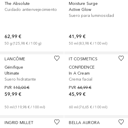
The Absolute
Moisture Surge
Cuidado antienvejecimiento
Active Glow
Suero para luminosidad
62,99 €
41,99 €
50
g
 (
125,98 €
 / 
100
g
)
50
ml
 (
83,98 €
 / 
100
ml
)
LANCÔME
IT COSMETICS
Génifique
CONFIDENCE
Ultimate
In A Cream
Suero hidratante
Crema facial
PVR
110,00 €
PVR
64,99 €
59,99 €
45,99 €
50
ml
 (
119,98 €
 / 
100
ml
)
60
ml
 (
76,65 €
 / 
100
ml
)
INGRID MILLET
BELLA AURORA