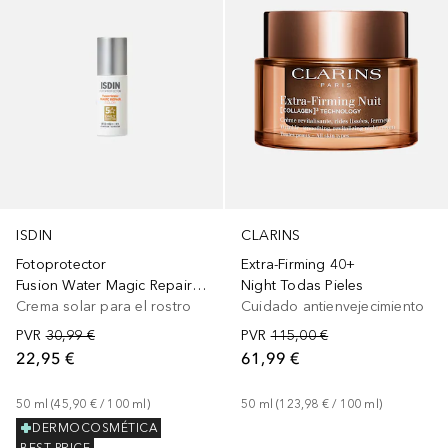
ISDIN
CLARINS
Fotoprotector
Extra-Firming 40+
Fusion Water Magic Repair Color SPF 50
Night Todas Pieles
Crema solar para el rostro
Cuidado antienvejecimiento
PVR
30,99 €
PVR
115,00 €
22,95 €
61,99 €
50
ml
 (
45,90 €
 / 
100
ml
)
50
ml
 (
123,98 €
 / 
100
ml
)
DERMOCOSMÉTICA