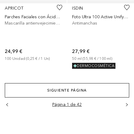
APRICOT
ISDIN
Parches Faciales con Ácido Hialurónico
Foto Ultra 100 Active Unify Color Fusion Fluid Spf 50+
Mascarilla antienvejecimiento
Antimanchas
24,99 €
27,99 €
100
Unidad
 (
0,25 €
 / 
1
Un
)
50
ml
 (
55,98 €
 / 
100
ml
)
DERMOCOSMÉTICA
SIGUIENTE PÁGINA
Página 1 de 42