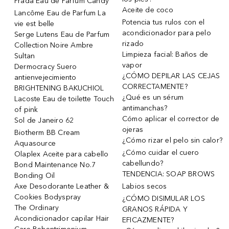
Prada Eau de Parfum Candy
Aceite de coco
Lancôme Eau de Parfum La
Potencia tus rulos con el
vie est belle
acondicionador para pelo
Serge Lutens Eau de Parfum
rizado
Collection Noire Ambre
Limpieza facial: Baños de
Sultan
vapor
Dermocracy Suero
¿CÓMO DEPILAR LAS CEJAS
antienvejecimiento
CORRECTAMENTE?
BRIGHTENING BAKUCHIOL
¿Qué es un sérum
Lacoste Eau de toilette Touch
antimanchas?
of pink
Cómo aplicar el corrector de
Sol de Janeiro 62
ojeras
Biotherm BB Cream
¿Cómo rizar el pelo sin calor?
Aquasource
¿Cómo cuidar el cuero
Olaplex Aceite para cabello
cabellundo?
Bond Maintenance No.7
TENDENCIA: SOAP BROWS
Bonding Oil
Axe Desodorante Leather &
Labios secos
Cookies Bodyspray
¿CÓMO DISIMULAR LOS
The Ordinary
GRANOS RÁPIDA Y
Acondicionador capilar Hair
EFICAZMENTE?