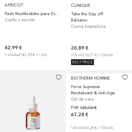
APRICOT
CLINIQUE
Pads Reutilizables para Escote con Ácido Hialurónico
Take the Day off
Cuello y escote
Bálsamo
Crema limpiadora
42,99 €
20,89 €
1
Unidad
 (
42,99 €
 / 
1
Un
)
125
ml
 (
16,71 €
 / 
100
ml
)
BEST PRICE
BIOTHERM HOMME
Force Supreme
Revitalisant & Anti-Age
Gel de cara
PVR
145,00 €
67,28 €
100
ml
 (
67,28 €
 / 
100
ml
)