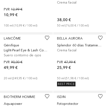
Crema facial
PVR
12,99 €
10,99 €
38,00 €
100
ml
 (
10,99 €
 / 
100
ml
)
50
ml
 (
76,00 €
 / 
100
ml
)
LANCÔME
BELLA AURORA
Génifique
Splendor 60 días Tratamiento Antiedad Redensificante
Light-Pearl Eye & Lash Concentrate
Crema facial
Suero contorno de ojos
PVR
90,00 €
PVR
47,99 €
49,99 €
25,99 €
20
ml
 (
249,95 €
 / 
100
ml
)
50
ml
 (
51,98 €
 / 
100
ml
)
BEST PRICE
BIOTHERM HOMME
ISDIN
Aquapower
Fotoprotector