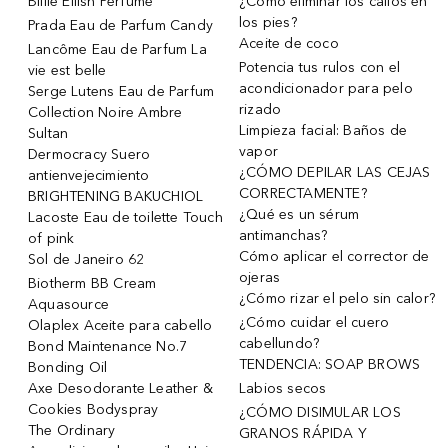
Billie Eilish Perfume
¿Cómo eliminar los callos en
los pies?
Prada Eau de Parfum Candy
Aceite de coco
Lancôme Eau de Parfum La
Potencia tus rulos con el
vie est belle
acondicionador para pelo
Serge Lutens Eau de Parfum
rizado
Collection Noire Ambre
Limpieza facial: Baños de
Sultan
vapor
Dermocracy Suero
¿CÓMO DEPILAR LAS CEJAS
antienvejecimiento
CORRECTAMENTE?
BRIGHTENING BAKUCHIOL
¿Qué es un sérum
Lacoste Eau de toilette Touch
antimanchas?
of pink
Cómo aplicar el corrector de
Sol de Janeiro 62
ojeras
Biotherm BB Cream
¿Cómo rizar el pelo sin calor?
Aquasource
¿Cómo cuidar el cuero
Olaplex Aceite para cabello
cabellundo?
Bond Maintenance No.7
TENDENCIA: SOAP BROWS
Bonding Oil
Axe Desodorante Leather &
Labios secos
Cookies Bodyspray
¿CÓMO DISIMULAR LOS
The Ordinary
GRANOS RÁPIDA Y