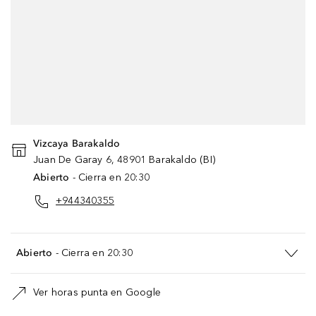
Cookies de Google Maps
Para ayudarte a encontrar tu tienda más
rápido, utilizamos datos de Google Maps. Por
favor, acepta el uso de Google Maps para
continuar.
Vizcaya Barakaldo
CONFIGURACIÓN DE COOKIES
Juan De Garay
6
,
48901
Barakaldo
(
BI
)
Abierto
- Cierra en 20:30
DE ACUERDO
+944340355
Abierto
- Cierra en 20:30
Ver horas punta en Google