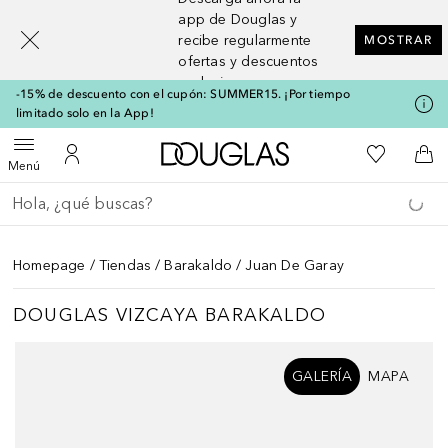
[navigation.slideout.screenreader]
app de Douglas y
recibe regularmente
MOSTRAR
ofertas y descuentos
exclusivos
-15% de descuento con el cupón: SUMMER15. ¡Por tiempo
limitado solo en la App!
A Douglas Home
Mi lista d
Abrir menú
Mi cuenta
A l
Menú
Regresar
Ejecutar búsqueda
Homepage
Tiendas
Barakaldo
Juan De Garay
DOUGLAS VIZCAYA BARAKALDO
Saltar Deslizador
GALERÍA
MAPA