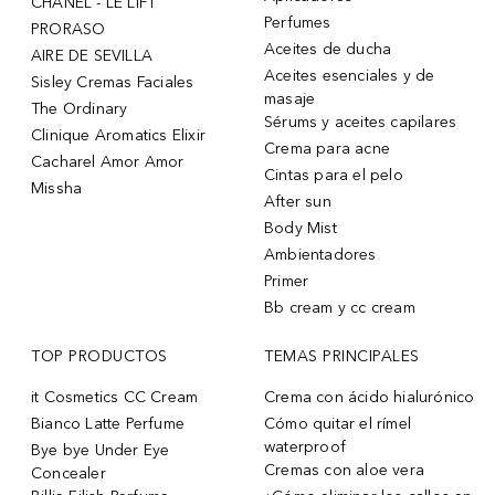
CHANEL - LE LIFT
Perfumes
PRORASO
Aceites de ducha
AIRE DE SEVILLA
Aceites esenciales y de
Sisley Cremas Faciales
masaje
The Ordinary
Sérums y aceites capilares
Clinique Aromatics Elixir
Crema para acne
Cacharel Amor Amor
Cintas para el pelo
Missha
After sun
Body Mist
Ambientadores
Primer
Bb cream y cc cream
TOP PRODUCTOS
TEMAS PRINCIPALES
it Cosmetics CC Cream
Crema con ácido hialurónico
Bianco Latte Perfume
Cómo quitar el rímel
waterproof
Bye bye Under Eye
Cremas con aloe vera
Concealer