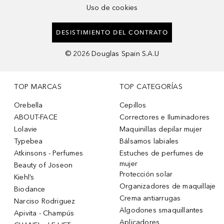
Uso de cookies
DESISTIMIENTO DEL CONTRATO
©
2026
Douglas Spain S.A.U
TOP MARCAS
TOP CATEGORÍAS
Orebella
Cepillos
ABOUT-FACE
Correctores e Iluminadores
Lolavie
Maquinillas depilar mujer
Typebea
Bálsamos labiales
Atkinsons - Perfumes
Estuches de perfumes de
mujer
Beauty of Joseon
Protección solar
Kiehl’s
Organizadores de maquillaje
Biodance
Crema antiarrugas
Narciso Rodriguez
Algodones smaquillantes
Apivita - Champús
Aplicadores