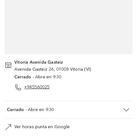
Cookies de Google Maps
Para ayudarte a encontrar tu tienda más
rápido, utilizamos datos de Google Maps. Por
favor, acepta el uso de Google Maps para
continuar.
Vitoria Avenida Gasteiz
CONFIGURACIÓN DE COOKIES
Avenida Gasteiz
26
,
01008
Vitoria
(
VI
)
Cerrado
- Abre en 9:30
DE ACUERDO
+945560025
Cerrado
- Abre en 9:30
Ver horas punta en Google