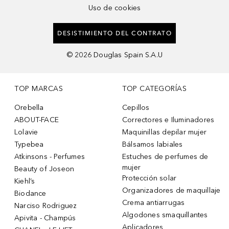
Uso de cookies
DESISTIMIENTO DEL CONTRATO
©
2026
Douglas Spain S.A.U
TOP MARCAS
TOP CATEGORÍAS
Orebella
Cepillos
ABOUT-FACE
Correctores e Iluminadores
Lolavie
Maquinillas depilar mujer
Typebea
Bálsamos labiales
Atkinsons - Perfumes
Estuches de perfumes de
mujer
Beauty of Joseon
Protección solar
Kiehl’s
Organizadores de maquillaje
Biodance
Crema antiarrugas
Narciso Rodriguez
Algodones smaquillantes
Apivita - Champús
Aplicadores