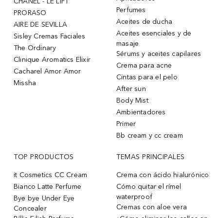
CHANEL - LE LIFT
Perfumes
PRORASO
Aceites de ducha
AIRE DE SEVILLA
Aceites esenciales y de
Sisley Cremas Faciales
masaje
The Ordinary
Sérums y aceites capilares
Clinique Aromatics Elixir
Crema para acne
Cacharel Amor Amor
Cintas para el pelo
Missha
After sun
Body Mist
Ambientadores
Primer
Bb cream y cc cream
TOP PRODUCTOS
TEMAS PRINCIPALES
it Cosmetics CC Cream
Crema con ácido hialurónico
Bianco Latte Perfume
Cómo quitar el rímel
waterproof
Bye bye Under Eye
Cremas con aloe vera
Concealer