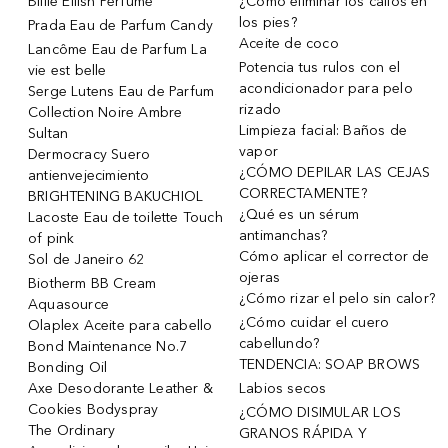
Billie Eilish Perfume
¿Cómo eliminar los callos en
los pies?
Prada Eau de Parfum Candy
Aceite de coco
Lancôme Eau de Parfum La
Potencia tus rulos con el
vie est belle
acondicionador para pelo
Serge Lutens Eau de Parfum
rizado
Collection Noire Ambre
Limpieza facial: Baños de
Sultan
vapor
Dermocracy Suero
¿CÓMO DEPILAR LAS CEJAS
antienvejecimiento
CORRECTAMENTE?
BRIGHTENING BAKUCHIOL
¿Qué es un sérum
Lacoste Eau de toilette Touch
antimanchas?
of pink
Cómo aplicar el corrector de
Sol de Janeiro 62
ojeras
Biotherm BB Cream
¿Cómo rizar el pelo sin calor?
Aquasource
¿Cómo cuidar el cuero
Olaplex Aceite para cabello
cabellundo?
Bond Maintenance No.7
TENDENCIA: SOAP BROWS
Bonding Oil
Axe Desodorante Leather &
Labios secos
Cookies Bodyspray
¿CÓMO DISIMULAR LOS
The Ordinary
GRANOS RÁPIDA Y