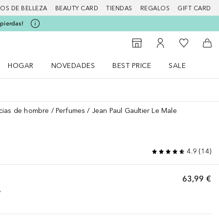
IOS DE BELLEZA
BEAUTY CARD
TIENDAS
REGALOS
GIFT CARD
 pierdas!
Mi lista d
Al Storefinder
Mi cuenta
A l
HOGAR
NOVEDADES
BEST PRICE
SALE
Abrir menú Hogar
Abrir menú Novedades
Abrir menú Sal
cias de hombre
Perfumes
Jean Paul Gaultier Le Male
4.9
(
14
)
63,99 €
A