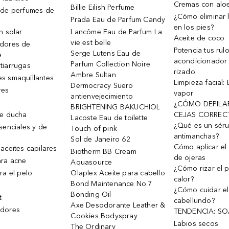
Cremas con alo
Billie Eilish Perfume
 de perfumes de
¿Cómo eliminar l
Prada Eau de Parfum Candy
en los pies?
n solar
Lancôme Eau de Parfum La
Aceite de coco
vie est belle
dores de
Potencia tus rul
Serge Lutens Eau de
e
acondicionador
Parfum Collection Noire
tiarrugas
rizado
Ambre Sultan
s smaquillantes
Limpieza facial:
Dermocracy Suero
res
vapor
antienvejecimiento
¿CÓMO DEPILA
BRIGHTENING BAKUCHIOL
de ducha
CEJAS CORREC
Lacoste Eau de toilette
¿Qué es un sér
senciales y de
Touch of pink
antimanchas?
Sol de Janeiro 62
Cómo aplicar el 
aceites capilares
Biotherm BB Cream
de ojeras
ra acne
Aquasource
¿Cómo rizar el p
ra el pelo
Olaplex Aceite para cabello
calor?
Bond Maintenance No.7
¿Cómo cuidar el
Bonding Oil
t
cabellundo?
Axe Desodorante Leather &
dores
TENDENCIA: S
Cookies Bodyspray
Labios secos
The Ordinary