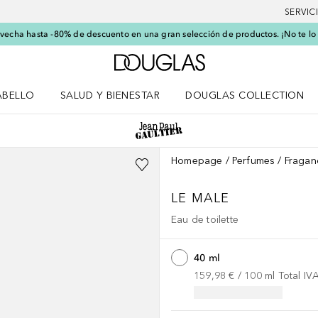
SERVIC
echa hasta -80% de descuento en una gran selección de productos. ¡No te lo
A Douglas Home
ABELLO
SALUD Y BIENESTAR
DOUGLAS COLLECTION
po
rir menú Cabello
Abrir menú Salud y bienestar
Homepage
Perfumes
Fragan
LE MALE
Eau de toilette
40 ml
159,98 €
 / 
100
ml
Total IV