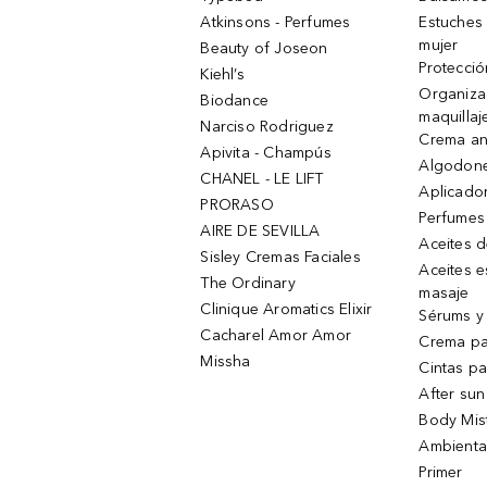
Atkinsons - Perfumes
Estuches
mujer
Beauty of Joseon
Protecció
Kiehl’s
Organiza
Biodance
maquillaj
Narciso Rodriguez
Crema an
Apivita - Champús
Algodone
CHANEL - LE LIFT
Aplicado
PRORASO
Perfumes
AIRE DE SEVILLA
Aceites 
Sisley Cremas Faciales
Aceites e
The Ordinary
masaje
Clinique Aromatics Elixir
Sérums y 
Cacharel Amor Amor
Crema pa
Missha
Cintas pa
After sun
Body Mis
Ambienta
Primer