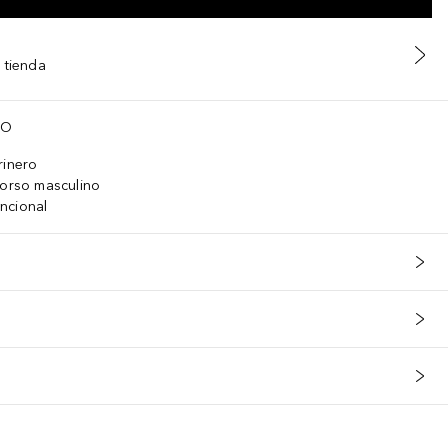
 tienda
TO
rinero
torso masculino
ncional