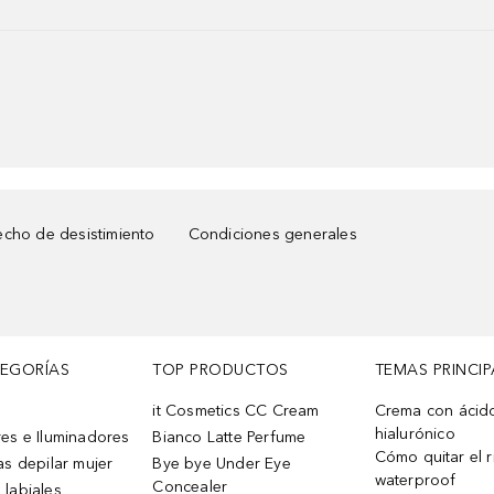
cho de desistimiento
Condiciones generales
TEGORÍAS
TOP PRODUCTOS
TEMAS PRINCIP
it Cosmetics CC Cream
Crema con ácid
hialurónico
es e Iluminadores
Bianco Latte Perfume
Cómo quitar el r
as depilar mujer
Bye bye Under Eye
waterproof
Concealer
 labiales