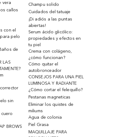
e vera
Champu solido
os callos
Cuidados del tatuaje
¡Di adiós a las puntas
abiertas!
os con el
Serum ácido glicólico:
 para pelo
propiedades y efectos en
tu piel
 Baños de
Crema con colágeno,
¿cómo funcionan?
R LAS
Cómo quitar el
TAMENTE?
autobronceador
um
CONSEJOS PARA UNA PIEL
LUMINOSA Y RADIANTE
corrector
¿Cómo cortar el felequillo?
Pestanas magneticas
elo sin
Eliminar los quistes de
miliums
 cuero
Agua de colonia
Piel Grasa
OAP BROWS
MAQUILLAJE PARA