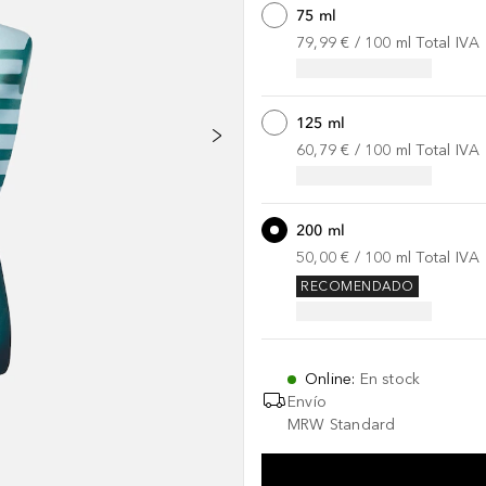
75 ml
79,99 €
 / 
100
ml
Total IVA
125 ml
60,79 €
 / 
100
ml
Total IVA
200 ml
50,00 €
 / 
100
ml
Total IVA
RECOMENDADO
Online
:
En stock
Envío
MRW Standard