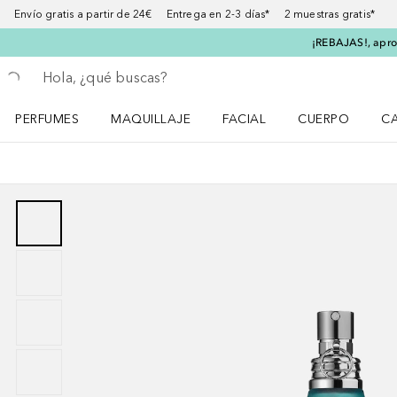
Envío gratis a partir de 24€ Entrega en 2-3 días* 2 muestras gratis*
¡REBAJAS!, aprov
Regresar
Ejecutar búsqueda
PERFUMES
MAQUILLAJE
FACIAL
CUERPO
C
Abrir menú Perfumes
Abrir menú Maquillaje
Abrir menú Facial
Abrir menú Cuer
Ab