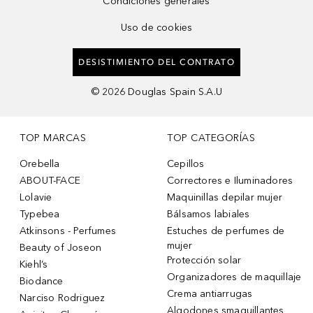
Condiciones generales
Uso de cookies
DESISTIMIENTO DEL CONTRATO
©
2026
Douglas Spain S.A.U
TOP MARCAS
TOP CATEGORÍAS
Orebella
Cepillos
ABOUT-FACE
Correctores e Iluminadores
Lolavie
Maquinillas depilar mujer
Typebea
Bálsamos labiales
Atkinsons - Perfumes
Estuches de perfumes de
mujer
Beauty of Joseon
Protección solar
Kiehl’s
Organizadores de maquillaje
Biodance
Crema antiarrugas
Narciso Rodriguez
Algodones smaquillantes