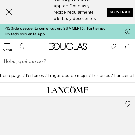
[navigation.slideout.screenreader]
app de Douglas y
recibe regularmente
MOSTRAR
ofertas y descuentos
exclusivos
-15% de descuento con el cupón: SUMMER15. ¡Por tiempo
limitado solo en la App!
A Douglas Home
Mi lista d
Abrir menú
Mi cuenta
A l
Menú
Regresar
Ejecutar búsqueda
Homepage
Perfumes
Fragancias de mujer
Perfumes
Lancôme La