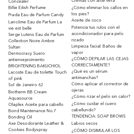
Cremas con aloe vera
Concealer
Billie Eilish Perfume
¿Cómo eliminar los callos en
los pies?
Prada Eau de Parfum Candy
Aceite de coco
Lancôme Eau de Parfum La
Potencia tus rulos con el
vie est belle
acondicionador para pelo
Serge Lutens Eau de Parfum
rizado
Collection Noire Ambre
Limpieza facial: Baños de
Sultan
vapor
Dermocracy Suero
¿CÓMO DEPILAR LAS CEJAS
antienvejecimiento
CORRECTAMENTE?
BRIGHTENING BAKUCHIOL
¿Qué es un sérum
Lacoste Eau de toilette Touch
antimanchas?
of pink
Cómo aplicar el corrector de
Sol de Janeiro 62
ojeras
Biotherm BB Cream
¿Cómo rizar el pelo sin calor?
Aquasource
¿Cómo cuidar el cuero
Olaplex Aceite para cabello
cabellundo?
Bond Maintenance No.7
TENDENCIA: SOAP BROWS
Bonding Oil
Axe Desodorante Leather &
Labios secos
Cookies Bodyspray
¿CÓMO DISIMULAR LOS