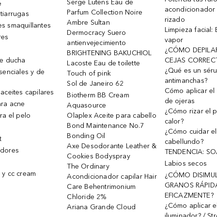
Serge Lutens Eau de
e
acondicionador
Parfum Collection Noire
tiarrugas
rizado
Ambre Sultan
s smaquillantes
Limpieza facial:
Dermocracy Suero
res
vapor
antienvejecimiento
¿CÓMO DEPILA
BRIGHTENING BAKUCHIOL
de ducha
CEJAS CORREC
Lacoste Eau de toilette
¿Qué es un sér
senciales y de
Touch of pink
antimanchas?
Sol de Janeiro 62
Cómo aplicar el 
aceites capilares
Biotherm BB Cream
de ojeras
ra acne
Aquasource
¿Cómo rizar el p
ra el pelo
Olaplex Aceite para cabello
calor?
Bond Maintenance No.7
¿Cómo cuidar el
Bonding Oil
t
cabellundo?
Axe Desodorante Leather &
dores
TENDENCIA: S
Cookies Bodyspray
Labios secos
The Ordinary
 y cc cream
¿CÓMO DISIMU
Acondicionador capilar Hair
GRANOS RÁPID
Care Behentrimonium
EFICAZMENTE?
Chloride 2%
¿Cómo aplicar e
Ariana Grande Cloud
iluminador? / St