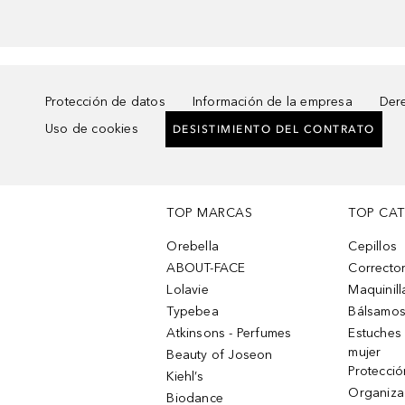
Protección de datos
Información de la empresa
Dere
Uso de cookies
DESISTIMIENTO DEL CONTRATO
TOP MARCAS
TOP CA
Orebella
Cepillos
ABOUT-FACE
Corrector
Lolavie
Maquinill
Typebea
Bálsamos
Atkinsons - Perfumes
Estuches
mujer
Beauty of Joseon
Protecció
Kiehl’s
Organiza
Biodance