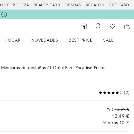
IOS DE BELLEZA
BEAUTY CARD
TIENDAS
REGALOS
GIFT CARD
Mi lista d
Al Storefinder
Mi cuenta
A l
HOGAR
NOVEDADES
BEST PRICE
SALE
Abrir menú Hogar
Abrir menú Novedades
Abrir menú Sal
Máscaras de pestañas
L’Oréal Paris Paradise Primer
5
(
2
)
PVR
13,99 €
12,49 €
Ahorras 10 %