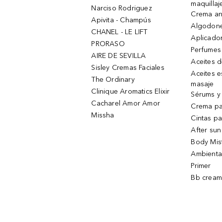
maquillaj
Narciso Rodriguez
Crema an
Apivita - Champús
Algodone
CHANEL - LE LIFT
Aplicado
PRORASO
Perfumes
AIRE DE SEVILLA
Aceites 
Sisley Cremas Faciales
Aceites e
The Ordinary
masaje
Clinique Aromatics Elixir
Sérums y 
Cacharel Amor Amor
Crema pa
Missha
Cintas pa
After sun
Body Mis
Ambienta
Primer
Bb cream