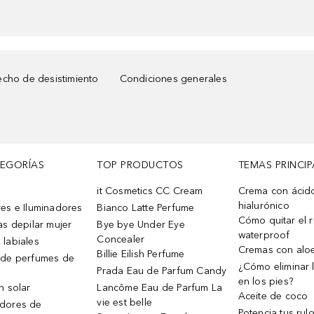
cho de desistimiento
Condiciones generales
TEGORÍAS
TOP PRODUCTOS
TEMAS PRINCIP
it Cosmetics CC Cream
Crema con ácid
hialurónico
es e Iluminadores
Bianco Latte Perfume
Cómo quitar el r
as depilar mujer
Bye bye Under Eye
waterproof
Concealer
 labiales
Cremas con alo
Billie Eilish Perfume
 de perfumes de
¿Cómo eliminar l
Prada Eau de Parfum Candy
en los pies?
n solar
Lancôme Eau de Parfum La
Aceite de coco
vie est belle
dores de
Potencia tus rul