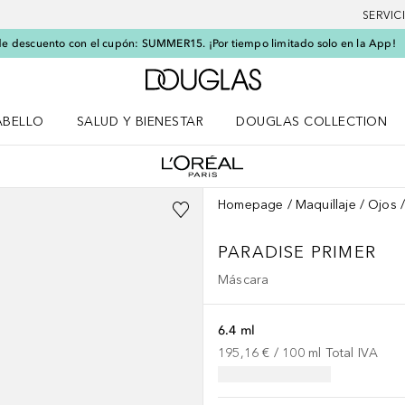
SERVIC
e descuento con el cupón: SUMMER15. ¡Por tiempo limitado solo en la App!
A Douglas Home
ABELLO
SALUD Y BIENESTAR
DOUGLAS COLLECTION
po
rir menú Cabello
Abrir menú Salud y bienestar
Homepage
Maquillaje
Ojos
PARADISE PRIMER
Máscara
6.4 ml
195,16 €
 / 
100
ml
Total IVA