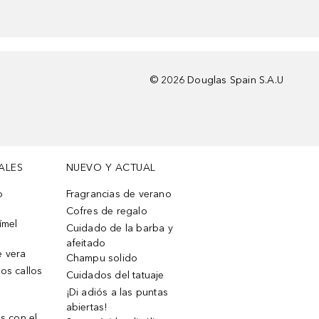
©
2026
Douglas Spain S.A.U
ALES
NUEVO Y ACTUAL
o
Fragrancias de verano
Cofres de regalo
ímel
Cuidado de la barba y
afeitado
e vera
Champu solido
os callos
Cuidados del tatuaje
¡Di adiós a las puntas
abiertas!
os con el