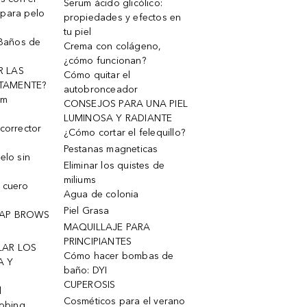
Serum ácido glicólico:
 para pelo
propiedades y efectos en
tu piel
 Baños de
Crema con colágeno,
¿cómo funcionan?
R LAS
Cómo quitar el
TAMENTE?
autobronceador
um
CONSEJOS PARA UNA PIEL
LUMINOSA Y RADIANTE
corrector
¿Cómo cortar el felequillo?
Pestanas magneticas
elo sin
Eliminar los quistes de
miliums
 cuero
Agua de colonia
Piel Grasa
OAP BROWS
MAQUILLAJE PARA
PRINCIPIANTES
LAR LOS
Cómo hacer bombas de
A Y
baño: DYI
CUPEROSIS
l
Cosméticos para el verano
robing