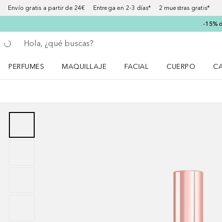
Envío gratis a partir de 24€ Entrega en 2-3 días* 2 muestras gratis*
-15% d
Regresar
Ejecutar búsqueda
PERFUMES
MAQUILLAJE
FACIAL
CUERPO
C
Abrir menú Perfumes
Abrir menú Maquillaje
Abrir menú Facial
Abrir menú Cuer
Ab