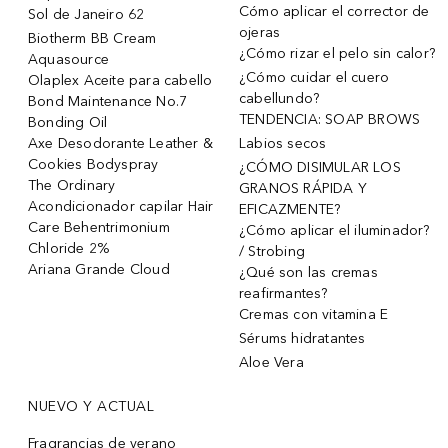
Cómo aplicar el corrector de
Sol de Janeiro 62
ojeras
Biotherm BB Cream
¿Cómo rizar el pelo sin calor?
Aquasource
¿Cómo cuidar el cuero
Olaplex Aceite para cabello
cabellundo?
Bond Maintenance No.7
TENDENCIA: SOAP BROWS
Bonding Oil
Axe Desodorante Leather &
Labios secos
Cookies Bodyspray
¿CÓMO DISIMULAR LOS
The Ordinary
GRANOS RÁPIDA Y
Acondicionador capilar Hair
EFICAZMENTE?
Care Behentrimonium
¿Cómo aplicar el iluminador?
Chloride 2%
/ Strobing
Ariana Grande Cloud
¿Qué son las cremas
reafirmantes?
Cremas con vitamina E
Sérums hidratantes
Aloe Vera
NUEVO Y ACTUAL
Fragrancias de verano