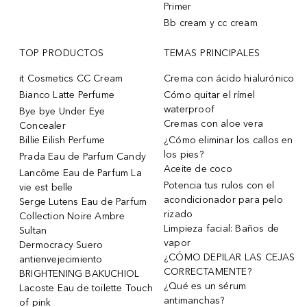
Primer
Bb cream y cc cream
TOP PRODUCTOS
TEMAS PRINCIPALES
it Cosmetics CC Cream
Crema con ácido hialurónico
Bianco Latte Perfume
Cómo quitar el rímel
waterproof
Bye bye Under Eye
Cremas con aloe vera
Concealer
Billie Eilish Perfume
¿Cómo eliminar los callos en
los pies?
Prada Eau de Parfum Candy
Aceite de coco
Lancôme Eau de Parfum La
Potencia tus rulos con el
vie est belle
acondicionador para pelo
Serge Lutens Eau de Parfum
rizado
Collection Noire Ambre
Limpieza facial: Baños de
Sultan
vapor
Dermocracy Suero
¿CÓMO DEPILAR LAS CEJAS
antienvejecimiento
CORRECTAMENTE?
BRIGHTENING BAKUCHIOL
¿Qué es un sérum
Lacoste Eau de toilette Touch
antimanchas?
of pink