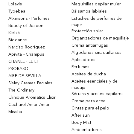
Lolavie
Maquinillas depilar mujer
Typebea
Bálsamos labiales
Atkinsons - Perfumes
Estuches de perfumes de
mujer
Beauty of Joseon
Protección solar
Kiehl’s
Organizadores de maquillaje
Biodance
Crema antiarrugas
Narciso Rodriguez
Algodones smaquillantes
Apivita - Champús
Aplicadores
CHANEL - LE LIFT
Perfumes
PRORASO
Aceites de ducha
AIRE DE SEVILLA
Aceites esenciales y de
Sisley Cremas Faciales
masaje
The Ordinary
Sérums y aceites capilares
Clinique Aromatics Elixir
Crema para acne
Cacharel Amor Amor
Cintas para el pelo
Missha
After sun
Body Mist
Ambientadores