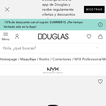
[navigation.slideout.screenreader]
app de Douglas y
recibe regularmente
MOSTRAR
ofertas y descuentos
exclusivos
-15% de descuento con el cupón: SUMMER15. ¡Por tiempo
limitado solo en la App!
A Douglas Home
Mi lista d
Abrir menú
Mi cuenta
A l
Menú
Regresar
Ejecutar búsqueda
Homepage
Maquillaje
Rostro
Correctores
NYX Professional M