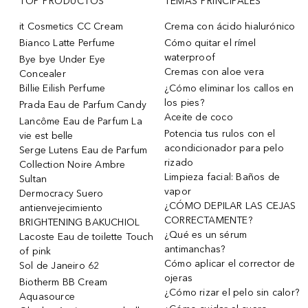
TOP PRODUCTOS
TEMAS PRINCIPALES
it Cosmetics CC Cream
Crema con ácido hialurónico
Bianco Latte Perfume
Cómo quitar el rímel
waterproof
Bye bye Under Eye
Cremas con aloe vera
Concealer
Billie Eilish Perfume
¿Cómo eliminar los callos en
los pies?
Prada Eau de Parfum Candy
Aceite de coco
Lancôme Eau de Parfum La
Potencia tus rulos con el
vie est belle
acondicionador para pelo
Serge Lutens Eau de Parfum
rizado
Collection Noire Ambre
Limpieza facial: Baños de
Sultan
vapor
Dermocracy Suero
¿CÓMO DEPILAR LAS CEJAS
antienvejecimiento
CORRECTAMENTE?
BRIGHTENING BAKUCHIOL
¿Qué es un sérum
Lacoste Eau de toilette Touch
antimanchas?
of pink
Cómo aplicar el corrector de
Sol de Janeiro 62
ojeras
Biotherm BB Cream
¿Cómo rizar el pelo sin calor?
Aquasource