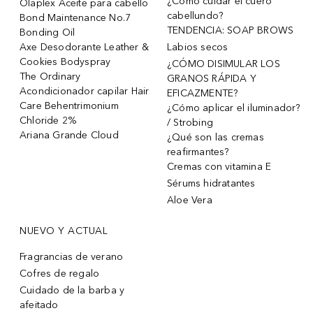
¿Cómo cuidar el cuero
Olaplex Aceite para cabello
cabellundo?
Bond Maintenance No.7
TENDENCIA: SOAP BROWS
Bonding Oil
Axe Desodorante Leather &
Labios secos
Cookies Bodyspray
¿CÓMO DISIMULAR LOS
The Ordinary
GRANOS RÁPIDA Y
Acondicionador capilar Hair
EFICAZMENTE?
Care Behentrimonium
¿Cómo aplicar el iluminador?
Chloride 2%
/ Strobing
Ariana Grande Cloud
¿Qué son las cremas
reafirmantes?
Cremas con vitamina E
Sérums hidratantes
Aloe Vera
NUEVO Y ACTUAL
Fragrancias de verano
Cofres de regalo
Cuidado de la barba y
afeitado