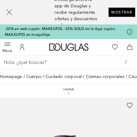
[navigation.slideout.screenreader]
app de Douglas y
recibe regularmente
MOSTRAR
ofertas y descuentos
exclusivos
-20% en web cupón: MAKEUP20, -25% SOLO en la App cupón:
MAKEUP25 en maquillaje
A Douglas Home
Mi lista d
Abrir menú
Mi cuenta
A l
Menú
Regresar
Ejecutar búsqueda
Homepage
Cuerpo
Cuidado corporal
Cremas corporales
Caud