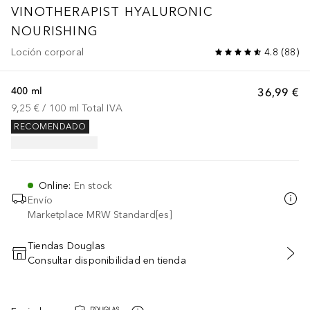
VINOTHERAPIST HYALURONIC
NOURISHING
Loción corporal
4.8
(
88
)
400 ml
36,99 €
9,25 €
 / 
100
ml
Total IVA
RECOMENDADO
Online
:
En stock
Envío
Marketplace MRW Standard[es]
Tiendas Douglas
Consultar disponibilidad en tienda
AÑADIR AL CARRITO