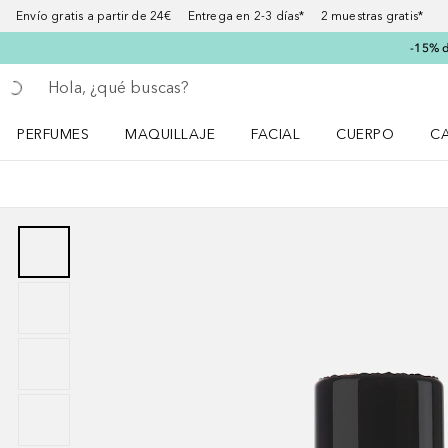
Envío gratis a partir de 24€ Entrega en 2-3 días* 2 muestras gratis*
-15% d
Regresar
Ejecutar búsqueda
PERFUMES
MAQUILLAJE
FACIAL
CUERPO
C
Abrir menú Perfumes
Abrir menú Maquillaje
Abrir menú Facial
Abrir menú Cuer
Ab