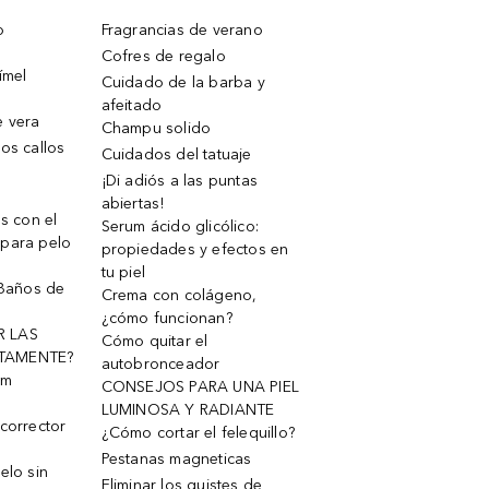
o
Fragrancias de verano
Cofres de regalo
ímel
Cuidado de la barba y
afeitado
e vera
Champu solido
os callos
Cuidados del tatuaje
¡Di adiós a las puntas
abiertas!
os con el
Serum ácido glicólico:
 para pelo
propiedades y efectos en
tu piel
 Baños de
Crema con colágeno,
¿cómo funcionan?
R LAS
Cómo quitar el
TAMENTE?
autobronceador
um
CONSEJOS PARA UNA PIEL
LUMINOSA Y RADIANTE
corrector
¿Cómo cortar el felequillo?
Pestanas magneticas
elo sin
Eliminar los quistes de