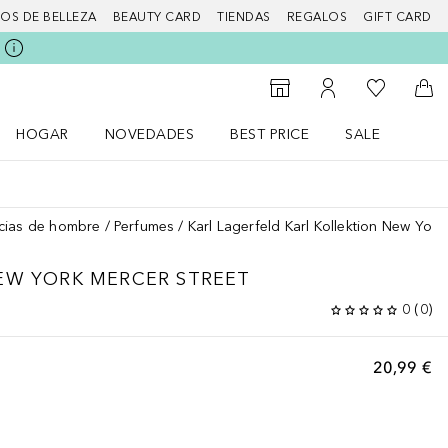
IOS DE BELLEZA
BEAUTY CARD
TIENDAS
REGALOS
GIFT CARD
Mi lista d
Al Storefinder
Mi cuenta
A l
HOGAR
NOVEDADES
BEST PRICE
SALE
Abrir menú Hogar
Abrir menú Novedades
Abrir menú Sal
cias de hombre
Perfumes
Karl Lagerfeld Karl Kollektion New York
EW YORK MERCER STREET
0
(
0
)
20,99 €