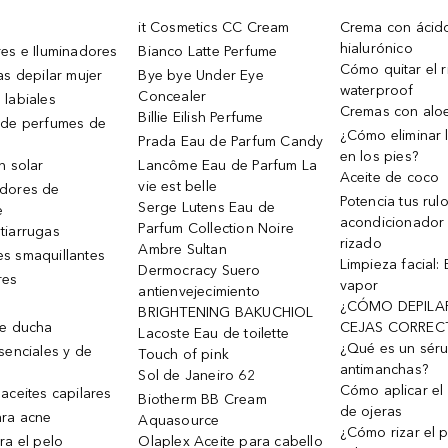
it Cosmetics CC Cream
Crema con ácid
hialurónico
es e Iluminadores
Bianco Latte Perfume
Cómo quitar el r
as depilar mujer
Bye bye Under Eye
waterproof
Concealer
 labiales
Cremas con alo
Billie Eilish Perfume
 de perfumes de
¿Cómo eliminar l
Prada Eau de Parfum Candy
en los pies?
n solar
Lancôme Eau de Parfum La
Aceite de coco
vie est belle
dores de
Potencia tus rul
Serge Lutens Eau de
e
acondicionador
Parfum Collection Noire
tiarrugas
rizado
Ambre Sultan
s smaquillantes
Limpieza facial:
Dermocracy Suero
res
vapor
antienvejecimiento
¿CÓMO DEPILA
BRIGHTENING BAKUCHIOL
de ducha
CEJAS CORREC
Lacoste Eau de toilette
¿Qué es un sér
senciales y de
Touch of pink
antimanchas?
Sol de Janeiro 62
Cómo aplicar el 
aceites capilares
Biotherm BB Cream
de ojeras
ra acne
Aquasource
¿Cómo rizar el p
ra el pelo
Olaplex Aceite para cabello