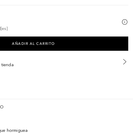
[es]
AÑADIR AL CARRITO
 tienda
TO
que hormiguea