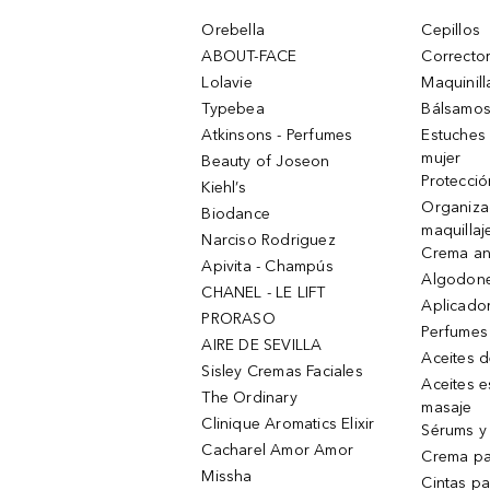
Orebella
Cepillos
ABOUT-FACE
Corrector
Lolavie
Maquinill
Typebea
Bálsamos
Atkinsons - Perfumes
Estuches
mujer
Beauty of Joseon
Protecció
Kiehl’s
Organiza
Biodance
maquillaj
Narciso Rodriguez
Crema an
Apivita - Champús
Algodone
CHANEL - LE LIFT
Aplicado
PRORASO
Perfumes
AIRE DE SEVILLA
Aceites 
Sisley Cremas Faciales
Aceites e
The Ordinary
masaje
Clinique Aromatics Elixir
Sérums y 
Cacharel Amor Amor
Crema pa
Missha
Cintas pa