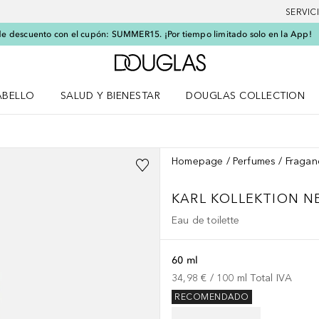
SERVIC
e descuento con el cupón: SUMMER15. ¡Por tiempo limitado solo en la App!
A Douglas Home
ABELLO
SALUD Y BIENESTAR
DOUGLAS COLLECTION
po
rir menú Cabello
Abrir menú Salud y bienestar
Homepage
Perfumes
Fragan
KARL KOLLEKTION
N
Eau de toilette
60 ml
34,98 €
 / 
100
ml
Total IVA
RECOMENDADO