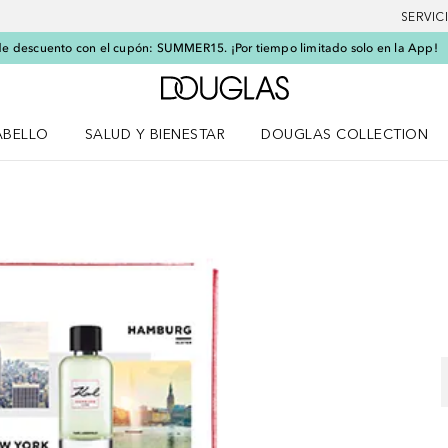
SERVIC
e descuento con el cupón: SUMMER15. ¡Por tiempo limitado solo en la App!
A Douglas Home
ABELLO
SALUD Y BIENESTAR
DOUGLAS COLLECTION
po
rir menú Cabello
Abrir menú Salud y bienestar