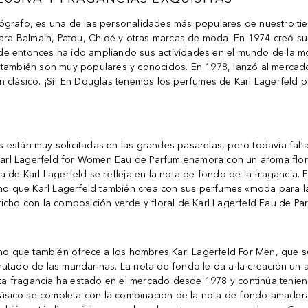
tógrafo, es una de las personalidades más populares de nuestro t
para Balmain, Patou, Chloé y otras marcas de moda. En 1974 creó su 
sde entonces ha ido ampliando sus actividades en el mundo de la 
 también son muy populares y conocidos. En 1978, lanzó al mercado
un clásico. ¡Sí! En Douglas tenemos los perfumes de Karl Lagerfeld
 están muy solicitadas en las grandes pasarelas, pero todavía fal
 Karl Lagerfeld for Women Eau de Parfum enamora con un aroma flora
 de Karl Lagerfeld se refleja en la nota de fondo de la fragancia. E
l, sino que Karl Lagerfeld también crea con sus perfumes «moda para 
icho con la composición verde y floral de Karl Lagerfeld Eau de Par
ino que también ofrece a los hombres Karl Lagerfeld For Men, que s
rutado de las mandarinas. La nota de fondo le da a la creación un
 Esta fragancia ha estado en el mercado desde 1978 y continúa tenie
clásico se completa con la combinación de la nota de fondo amaderada