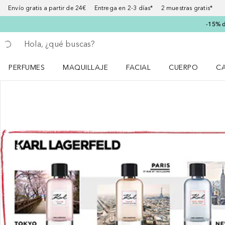
Envío gratis a partir de 24€ Entrega en 2-3 días* 2 muestras gratis*
-15% d
Regresar
Ejecutar búsqueda
PERFUMES
MAQUILLAJE
FACIAL
CUERPO
C
Abrir menú Perfumes
Abrir menú Maquillaje
Abrir menú Facial
Abrir menú Cuer
Ab