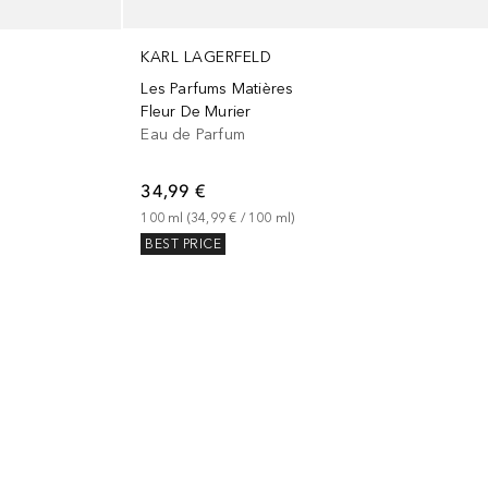
KARL LAGERFELD
Les Parfums Matières
Fleur De Murier
Eau de Parfum
34,99 €
100
ml
 (
34,99 €
 / 
100
ml
)
BEST PRICE