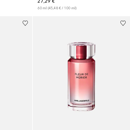
27,29 €
60
ml
 (
45,48 €
 / 
100
ml
)