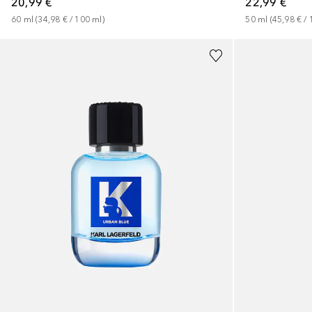
20,99 €
22,99 €
60
ml
 (
34,98 €
 / 
100
ml
)
50
ml
 (
45,98 €
 / 