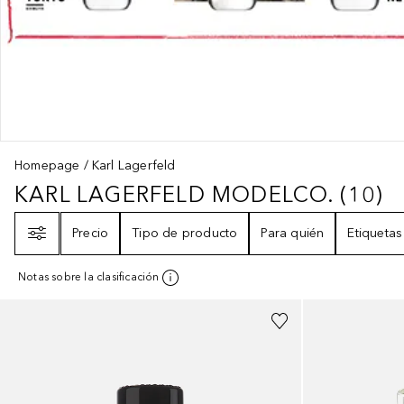
Homepage
Karl Lagerfeld
KARL LAGERFELD MODELCO.
(
10
)
KARL LAGERFELD MODELCO.
10
R
Filtro
Precio
Tipo de producto
Para quién
Etiquetas
Notas sobre la clasificación