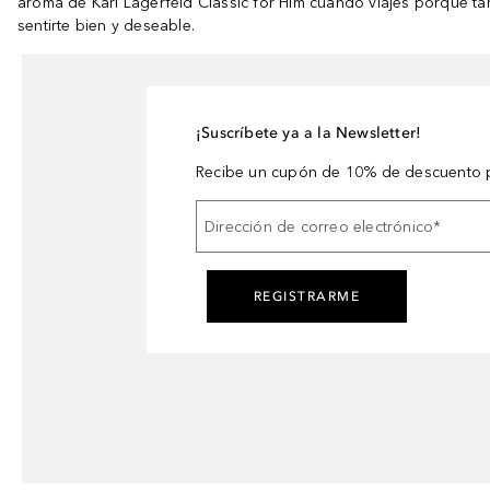
aroma de Karl Lagerfeld Classic for Him cuando viajes porque t
sentirte bien y deseable.
¡Suscríbete ya a la Newsletter!
Recibe un cupón de 10% de descuento p
Dirección de correo electrónico
*
REGISTRARME