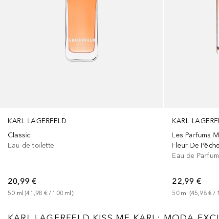
KARL LAGERFELD
KARL LAGERF
Classic
Les Parfums M
Eau de toilette
Fleur De Pêch
Eau de Parfu
20,99 €
22,99 €
50
ml
 (
41,98 €
 / 
100
ml
)
50
ml
 (
45,98 €
 / 
KARL LAGERFELD KISS ME KARL: MODA EXC