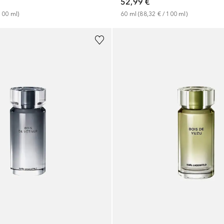
52,99 €
60
ml
 (
88,32 €
 / 
100
ml
)
100
ml
)