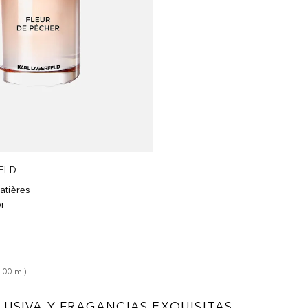
ELD
atières
er
m
100
ml
)
LUSIVA Y FRAGANCIAS EXQUISITAS