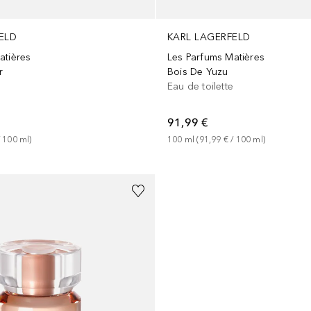
ELD
KARL LAGERFELD
atières
Les Parfums Matières
r
Bois De Yuzu
Eau de toilette
91,99 €
 
100
ml
)
100
ml
 (
91,99 €
 / 
100
ml
)