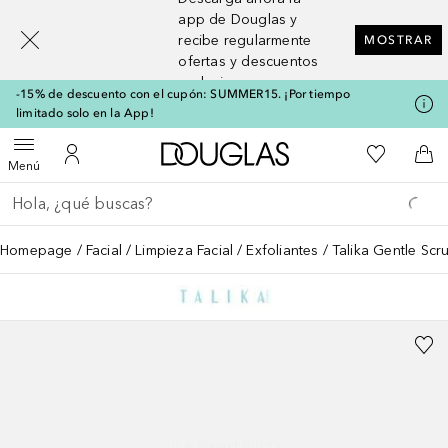
[navigation.slideout.screenreader]
app de Douglas y
recibe regularmente
MOSTRAR
ofertas y descuentos
exclusivos
-15% de descuento con el cupón: SUMMER15. ¡Por tiempo
limitado solo en la App!
A Douglas Home
Mi lista d
Abrir menú
Mi cuenta
A l
Menú
Regresar
Ejecutar búsqueda
Homepage
Facial
Limpieza Facial
Exfoliantes
Talika Gentle Scr