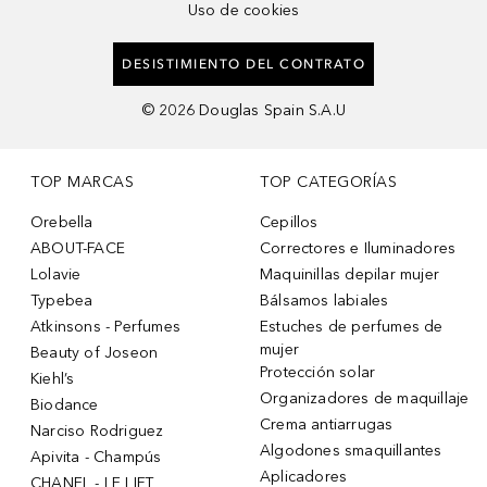
Uso de cookies
DESISTIMIENTO DEL CONTRATO
©
2026
Douglas Spain S.A.U
TOP MARCAS
TOP CATEGORÍAS
Orebella
Cepillos
ABOUT-FACE
Correctores e Iluminadores
Lolavie
Maquinillas depilar mujer
Typebea
Bálsamos labiales
Atkinsons - Perfumes
Estuches de perfumes de
mujer
Beauty of Joseon
Protección solar
Kiehl’s
Organizadores de maquillaje
Biodance
Crema antiarrugas
Narciso Rodriguez
Algodones smaquillantes
Apivita - Champús
Aplicadores
CHANEL - LE LIFT