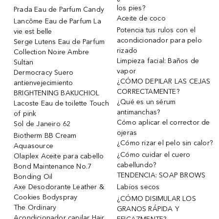
los pies?
Prada Eau de Parfum Candy
Aceite de coco
Lancôme Eau de Parfum La
Potencia tus rulos con el
vie est belle
acondicionador para pelo
Serge Lutens Eau de Parfum
rizado
Collection Noire Ambre
Limpieza facial: Baños de
Sultan
vapor
Dermocracy Suero
¿CÓMO DEPILAR LAS CEJAS
antienvejecimiento
CORRECTAMENTE?
BRIGHTENING BAKUCHIOL
¿Qué es un sérum
Lacoste Eau de toilette Touch
antimanchas?
of pink
Cómo aplicar el corrector de
Sol de Janeiro 62
ojeras
Biotherm BB Cream
¿Cómo rizar el pelo sin calor?
Aquasource
¿Cómo cuidar el cuero
Olaplex Aceite para cabello
cabellundo?
Bond Maintenance No.7
TENDENCIA: SOAP BROWS
Bonding Oil
Axe Desodorante Leather &
Labios secos
Cookies Bodyspray
¿CÓMO DISIMULAR LOS
The Ordinary
GRANOS RÁPIDA Y
Acondicionador capilar Hair