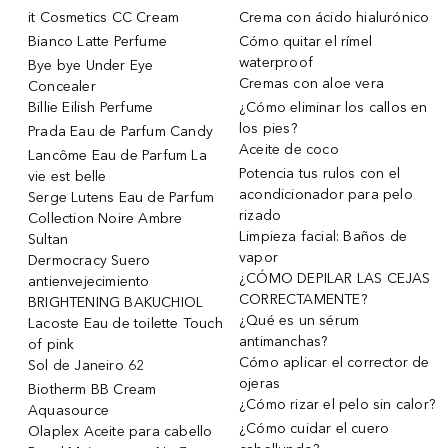
it Cosmetics CC Cream
Crema con ácido hialurónico
Bianco Latte Perfume
Cómo quitar el rímel
waterproof
Bye bye Under Eye
Cremas con aloe vera
Concealer
Billie Eilish Perfume
¿Cómo eliminar los callos en
los pies?
Prada Eau de Parfum Candy
Aceite de coco
Lancôme Eau de Parfum La
Potencia tus rulos con el
vie est belle
acondicionador para pelo
Serge Lutens Eau de Parfum
rizado
Collection Noire Ambre
Limpieza facial: Baños de
Sultan
vapor
Dermocracy Suero
¿CÓMO DEPILAR LAS CEJAS
antienvejecimiento
CORRECTAMENTE?
BRIGHTENING BAKUCHIOL
¿Qué es un sérum
Lacoste Eau de toilette Touch
antimanchas?
of pink
Cómo aplicar el corrector de
Sol de Janeiro 62
ojeras
Biotherm BB Cream
¿Cómo rizar el pelo sin calor?
Aquasource
¿Cómo cuidar el cuero
Olaplex Aceite para cabello