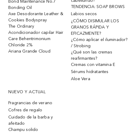
cabellundo?
Bond Maintenance No.7
TENDENCIA: SOAP BROWS
Bonding Oil
Axe Desodorante Leather &
Labios secos
Cookies Bodyspray
¿CÓMO DISIMULAR LOS
The Ordinary
GRANOS RÁPIDA Y
Acondicionador capilar Hair
EFICAZMENTE?
Care Behentrimonium
¿Cómo aplicar el iluminador?
Chloride 2%
/ Strobing
Ariana Grande Cloud
¿Qué son las cremas
reafirmantes?
Cremas con vitamina E
Sérums hidratantes
Aloe Vera
NUEVO Y ACTUAL
Fragrancias de verano
Cofres de regalo
Cuidado de la barba y
afeitado
Champu solido