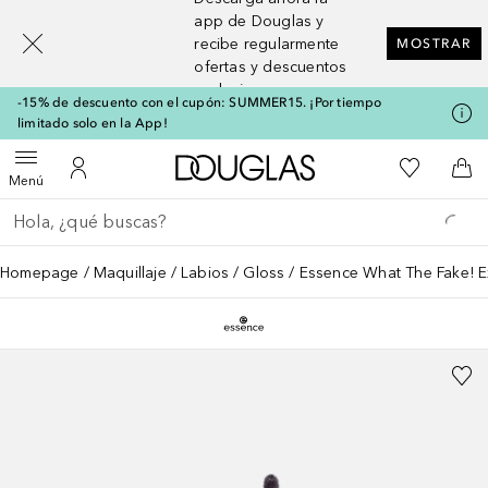
[navigation.slideout.screenreader]
app de Douglas y
recibe regularmente
MOSTRAR
ofertas y descuentos
exclusivos
-15% de descuento con el cupón: SUMMER15. ¡Por tiempo
limitado solo en la App!
A Douglas Home
Mi lista d
Abrir menú
Mi cuenta
A l
Menú
Regresar
Ejecutar búsqueda
Homepage
Maquillaje
Labios
Gloss
Essence What The Fake! Ex