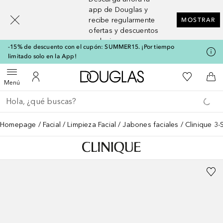
[navigation.slideout.screenreader]
app de Douglas y
recibe regularmente
MOSTRAR
ofertas y descuentos
exclusivos
-15% de descuento con el cupón: SUMMER15. ¡Por tiempo
limitado solo en la App!
A Douglas Home
Mi lista d
Abrir menú
Mi cuenta
A l
Menú
Regresar
Ejecutar búsqueda
Homepage
Facial
Limpieza Facial
Jabones faciales
Clinique 3-