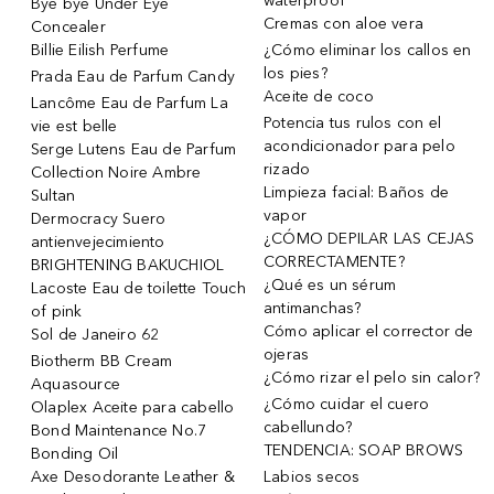
waterproof
Bye bye Under Eye
Cremas con aloe vera
Concealer
Billie Eilish Perfume
¿Cómo eliminar los callos en
los pies?
Prada Eau de Parfum Candy
Aceite de coco
Lancôme Eau de Parfum La
Potencia tus rulos con el
vie est belle
acondicionador para pelo
Serge Lutens Eau de Parfum
rizado
Collection Noire Ambre
Limpieza facial: Baños de
Sultan
vapor
Dermocracy Suero
¿CÓMO DEPILAR LAS CEJAS
antienvejecimiento
CORRECTAMENTE?
BRIGHTENING BAKUCHIOL
¿Qué es un sérum
Lacoste Eau de toilette Touch
antimanchas?
of pink
Cómo aplicar el corrector de
Sol de Janeiro 62
ojeras
Biotherm BB Cream
¿Cómo rizar el pelo sin calor?
Aquasource
¿Cómo cuidar el cuero
Olaplex Aceite para cabello
cabellundo?
Bond Maintenance No.7
TENDENCIA: SOAP BROWS
Bonding Oil
Axe Desodorante Leather &
Labios secos