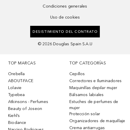
Condiciones generales
Uso de cookies
DESISTIMIENTO DEL CONTRATO
©
2026
Douglas Spain S.A.U
TOP MARCAS
TOP CATEGORÍAS
Orebella
Cepillos
ABOUT-FACE
Correctores e Iluminadores
Lolavie
Maquinillas depilar mujer
Typebea
Bálsamos labiales
Atkinsons - Perfumes
Estuches de perfumes de
mujer
Beauty of Joseon
Protección solar
Kiehl’s
Organizadores de maquillaje
Biodance
Crema antiarrugas
Narciso Rodriguez