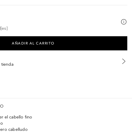
[es]
AÑADIR AL CARRITO
 tienda
TO
r el cabello fino
lo
uero cabelludo