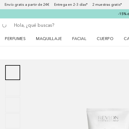
Envío gratis a partir de 24€ Entrega en 2-3 días* 2 muestras gratis*
-15% d
Regresar
Ejecutar búsqueda
PERFUMES
MAQUILLAJE
FACIAL
CUERPO
C
Abrir menú Perfumes
Abrir menú Maquillaje
Abrir menú Facial
Abrir menú Cuer
Ab