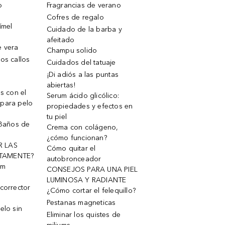
o
Fragrancias de verano
Cofres de regalo
ímel
Cuidado de la barba y
afeitado
e vera
Champu solido
os callos
Cuidados del tatuaje
¡Di adiós a las puntas
abiertas!
os con el
Serum ácido glicólico:
 para pelo
propiedades y efectos en
tu piel
 Baños de
Crema con colágeno,
¿cómo funcionan?
R LAS
Cómo quitar el
TAMENTE?
autobronceador
um
CONSEJOS PARA UNA PIEL
LUMINOSA Y RADIANTE
corrector
¿Cómo cortar el felequillo?
Pestanas magneticas
elo sin
Eliminar los quistes de