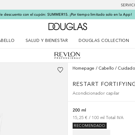
SERVIC
e descuento con el cupón: SUMMER15. ¡Por tiempo limitado solo en la App!
A Douglas Home
ABELLO
SALUD Y BIENESTAR
DOUGLAS COLLECTION
po
rir menú Cabello
Abrir menú Salud y bienestar
Homepage
Cabello
Cuidado
RESTART
FORTIFYIN
Acondicionador capilar
200 ml
15,25 €
 / 
100
ml
Total IVA
RECOMENDADO