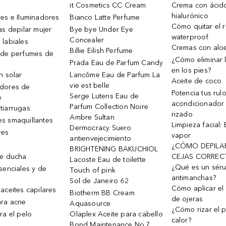
it Cosmetics CC Cream
Crema con ácid
hialurónico
es e Iluminadores
Bianco Latte Perfume
Cómo quitar el r
as depilar mujer
Bye bye Under Eye
waterproof
Concealer
 labiales
Cremas con alo
Billie Eilish Perfume
 de perfumes de
¿Cómo eliminar l
Prada Eau de Parfum Candy
en los pies?
n solar
Lancôme Eau de Parfum La
Aceite de coco
vie est belle
dores de
Potencia tus rul
Serge Lutens Eau de
e
acondicionador
Parfum Collection Noire
tiarrugas
rizado
Ambre Sultan
s smaquillantes
Limpieza facial:
Dermocracy Suero
res
vapor
antienvejecimiento
¿CÓMO DEPILA
BRIGHTENING BAKUCHIOL
de ducha
CEJAS CORREC
Lacoste Eau de toilette
¿Qué es un sér
senciales y de
Touch of pink
antimanchas?
Sol de Janeiro 62
Cómo aplicar el 
aceites capilares
Biotherm BB Cream
de ojeras
ra acne
Aquasource
¿Cómo rizar el p
ra el pelo
Olaplex Aceite para cabello
calor?
Bond Maintenance No.7