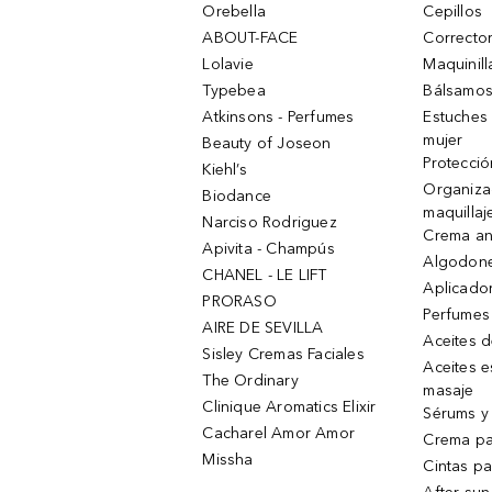
Orebella
Cepillos
ABOUT-FACE
Corrector
Lolavie
Maquinill
Typebea
Bálsamos
Atkinsons - Perfumes
Estuches
mujer
Beauty of Joseon
Protecció
Kiehl’s
Organiza
Biodance
maquillaj
Narciso Rodriguez
Crema an
Apivita - Champús
Algodone
CHANEL - LE LIFT
Aplicado
PRORASO
Perfumes
AIRE DE SEVILLA
Aceites 
Sisley Cremas Faciales
Aceites e
The Ordinary
masaje
Clinique Aromatics Elixir
Sérums y 
Cacharel Amor Amor
Crema pa
Missha
Cintas pa