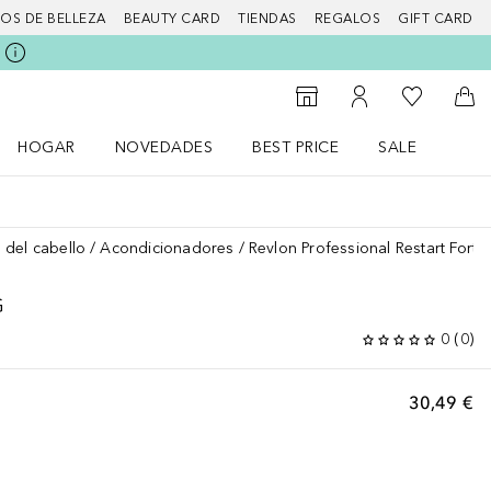
IOS DE BELLEZA
BEAUTY CARD
TIENDAS
REGALOS
GIFT CARD
Mi lista d
Al Storefinder
Mi cuenta
A l
HOGAR
NOVEDADES
BEST PRICE
SALE
Abrir menú Hogar
Abrir menú Novedades
Abrir menú Sal
 del cabello
Acondicionadores
Revlon Professional Restart Fortif
G
0
(
0
)
30,49 €