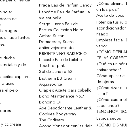
 de perfumes de
¿Cómo eliminar l
Prada Eau de Parfum Candy
en los pies?
n solar
Lancôme Eau de Parfum La
Aceite de coco
vie est belle
dores de
Potencia tus rul
Serge Lutens Eau de
e
acondicionador
Parfum Collection Noire
tiarrugas
rizado
Ambre Sultan
s smaquillantes
Limpieza facial:
Dermocracy Suero
res
vapor
antienvejecimiento
¿CÓMO DEPILA
BRIGHTENING BAKUCHIOL
de ducha
CEJAS CORREC
Lacoste Eau de toilette
¿Qué es un sér
senciales y de
Touch of pink
antimanchas?
Sol de Janeiro 62
Cómo aplicar el 
aceites capilares
Biotherm BB Cream
de ojeras
ra acne
Aquasource
¿Cómo rizar el p
ra el pelo
Olaplex Aceite para cabello
calor?
Bond Maintenance No.7
¿Cómo cuidar el
Bonding Oil
t
cabellundo?
Axe Desodorante Leather &
dores
TENDENCIA: S
Cookies Bodyspray
Labios secos
The Ordinary
 y cc cream
¿CÓMO DISIMU
Acondicionador capilar Hair