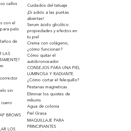
os callos
Cuidados del tatuaje
¡Di adiós a las puntas
abiertas!
os con el
Serum ácido glicólico:
 para pelo
propiedades y efectos en
tu piel
 Baños de
Crema con colágeno,
¿cómo funcionan?
R LAS
Cómo quitar el
TAMENTE?
autobronceador
um
CONSEJOS PARA UNA PIEL
LUMINOSA Y RADIANTE
corrector
¿Cómo cortar el felequillo?
Pestanas magneticas
elo sin
Eliminar los quistes de
miliums
 cuero
Agua de colonia
Piel Grasa
OAP BROWS
MAQUILLAJE PARA
PRINCIPIANTES
LAR LOS