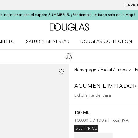
SERVIC
e descuento con el cupón: SUMMER15. ¡Por tiempo limitado solo en la App!
A Douglas Home
ABELLO
SALUD Y BIENESTAR
DOUGLAS COLLECTION
po
rir menú Cabello
Abrir menú Salud y bienestar
Homepage
Facial
Limpieza F
ACUMEN LIMPIADOR 
Exfoliante de cara
150 ML
100,00 €
 / 
100
ml
Total IVA
BEST PRICE