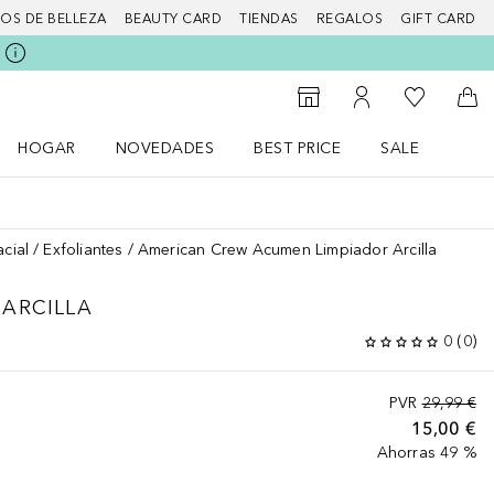
IOS DE BELLEZA
BEAUTY CARD
TIENDAS
REGALOS
GIFT CARD
Mi lista d
Al Storefinder
Mi cuenta
A l
HOGAR
NOVEDADES
BEST PRICE
SALE
Abrir menú Hogar
Abrir menú Novedades
Abrir menú Sal
acial
Exfoliantes
American Crew Acumen Limpiador Arcilla
ARCILLA
0
(
0
)
PVR
29,99 €
15,00 €
Ahorras 49 %