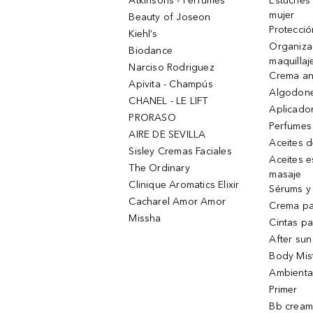
Atkinsons - Perfumes
Estuches
mujer
Beauty of Joseon
Protecció
Kiehl’s
Organiza
Biodance
maquillaj
Narciso Rodriguez
Crema an
Apivita - Champús
Algodone
CHANEL - LE LIFT
Aplicado
PRORASO
Perfumes
AIRE DE SEVILLA
Aceites 
Sisley Cremas Faciales
Aceites e
The Ordinary
masaje
Clinique Aromatics Elixir
Sérums y 
Cacharel Amor Amor
Crema pa
Missha
Cintas pa
After sun
Body Mis
Ambienta
Primer
Bb cream