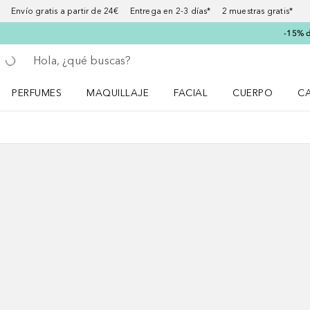
Envío gratis a partir de 24€ Entrega en 2-3 días* 2 muestras gratis*
-15% d
Regresar
Ejecutar búsqueda
PERFUMES
MAQUILLAJE
FACIAL
CUERPO
C
Abrir menú Perfumes
Abrir menú Maquillaje
Abrir menú Facial
Abrir menú Cuer
Ab