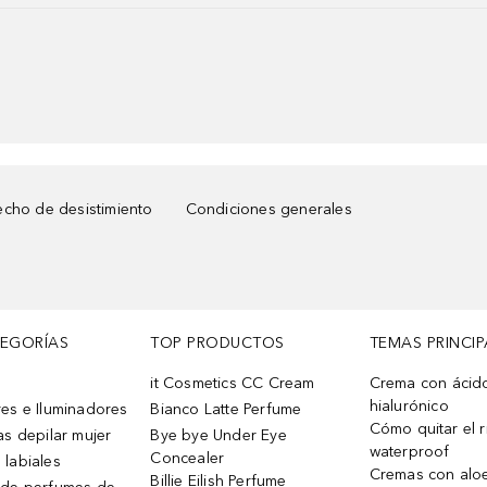
cho de desistimiento
Condiciones generales
TEGORÍAS
TOP PRODUCTOS
TEMAS PRINCIP
it Cosmetics CC Cream
Crema con ácid
hialurónico
es e Iluminadores
Bianco Latte Perfume
Cómo quitar el r
as depilar mujer
Bye bye Under Eye
waterproof
Concealer
 labiales
Cremas con alo
Billie Eilish Perfume