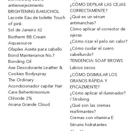
¿CÓMO DEPILAR LAS CEJAS
antienvejecimiento
CORRECTAMENTE?
BRIGHTENING BAKUCHIOL
¿Qué es un sérum
Lacoste Eau de toilette Touch
antimanchas?
of pink
Cómo aplicar el corrector de
Sol de Janeiro 62
ojeras
Biotherm BB Cream
¿Cómo rizar el pelo sin calor?
Aquasource
¿Cómo cuidar el cuero
Olaplex Aceite para cabello
cabellundo?
Bond Maintenance No.7
TENDENCIA: SOAP BROWS
Bonding Oil
Axe Desodorante Leather &
Labios secos
Cookies Bodyspray
¿CÓMO DISIMULAR LOS
The Ordinary
GRANOS RÁPIDA Y
Acondicionador capilar Hair
EFICAZMENTE?
Care Behentrimonium
¿Cómo aplicar el iluminador?
Chloride 2%
/ Strobing
Ariana Grande Cloud
¿Qué son las cremas
reafirmantes?
Cremas con vitamina E
Sérums hidratantes