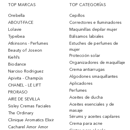
TOP MARCAS
TOP CATEGORÍAS
Orebella
Cepillos
ABOUT-FACE
Correctores e Iluminadores
Lolavie
Maquinillas depilar mujer
Typebea
Bálsamos labiales
Atkinsons - Perfumes
Estuches de perfumes de
mujer
Beauty of Joseon
Protección solar
Kiehl’s
Organizadores de maquillaje
Biodance
Crema antiarrugas
Narciso Rodriguez
Algodones smaquillantes
Apivita - Champús
Aplicadores
CHANEL - LE LIFT
Perfumes
PRORASO
Aceites de ducha
AIRE DE SEVILLA
Aceites esenciales y de
Sisley Cremas Faciales
masaje
The Ordinary
Sérums y aceites capilares
Clinique Aromatics Elixir
Crema para acne
Cacharel Amor Amor