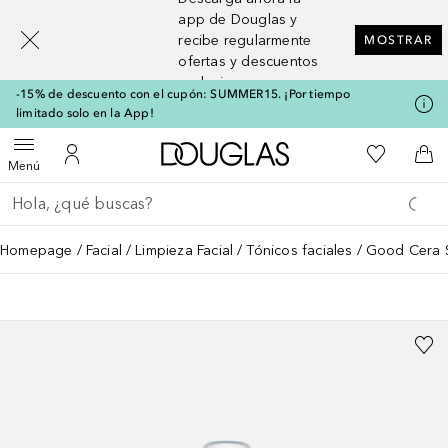
[navigation.slideout.screenreader]
app de Douglas y
recibe regularmente
MOSTRAR
ofertas y descuentos
exclusivos
-15% de descuento con el cupón: SUMMER15. ¡Por tiempo
limitado solo en la App!
A Douglas Home
Mi lista d
Abrir menú
Mi cuenta
A l
Menú
Regresar
Ejecutar búsqueda
Homepage
Facial
Limpieza Facial
Tónicos faciales
Good Cera 