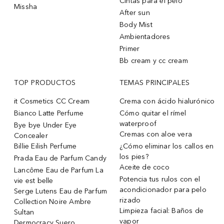
Cintas para el pelo
Missha
After sun
Body Mist
Ambientadores
Primer
Bb cream y cc cream
TOP PRODUCTOS
TEMAS PRINCIPALES
it Cosmetics CC Cream
Crema con ácido hialurónico
Bianco Latte Perfume
Cómo quitar el rímel
waterproof
Bye bye Under Eye
Cremas con aloe vera
Concealer
Billie Eilish Perfume
¿Cómo eliminar los callos en
los pies?
Prada Eau de Parfum Candy
Aceite de coco
Lancôme Eau de Parfum La
Potencia tus rulos con el
vie est belle
acondicionador para pelo
Serge Lutens Eau de Parfum
rizado
Collection Noire Ambre
Limpieza facial: Baños de
Sultan
vapor
Dermocracy Suero