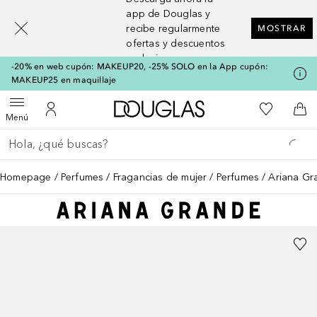
[navigation.slideout.screenreader]
app de Douglas y
recibe regularmente
MOSTRAR
ofertas y descuentos
exclusivos
-20% en web cupón: MAKEUP20, -25% SOLO en la App cupón:
MAKEUP25 en maquillaje
A Douglas Home
Mi lista d
Abrir menú
Mi cuenta
A l
Menú
Regresar
Ejecutar búsqueda
Homepage
Perfumes
Fragancias de mujer
Perfumes
Ariana Gr