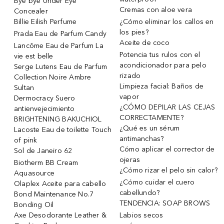
Bye bye Under Eye
Cremas con aloe vera
Concealer
Billie Eilish Perfume
¿Cómo eliminar los callos en
los pies?
Prada Eau de Parfum Candy
Aceite de coco
Lancôme Eau de Parfum La
Potencia tus rulos con el
vie est belle
acondicionador para pelo
Serge Lutens Eau de Parfum
rizado
Collection Noire Ambre
Limpieza facial: Baños de
Sultan
vapor
Dermocracy Suero
¿CÓMO DEPILAR LAS CEJAS
antienvejecimiento
CORRECTAMENTE?
BRIGHTENING BAKUCHIOL
¿Qué es un sérum
Lacoste Eau de toilette Touch
antimanchas?
of pink
Cómo aplicar el corrector de
Sol de Janeiro 62
ojeras
Biotherm BB Cream
¿Cómo rizar el pelo sin calor?
Aquasource
¿Cómo cuidar el cuero
Olaplex Aceite para cabello
cabellundo?
Bond Maintenance No.7
TENDENCIA: SOAP BROWS
Bonding Oil
Axe Desodorante Leather &
Labios secos