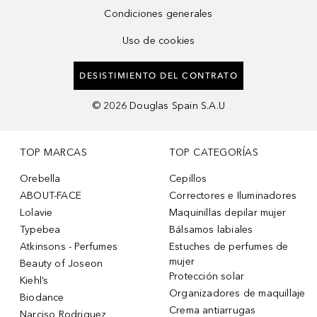
Condiciones generales
Uso de cookies
DESISTIMIENTO DEL CONTRATO
©
2026
Douglas Spain S.A.U
TOP MARCAS
TOP CATEGORÍAS
Orebella
Cepillos
ABOUT-FACE
Correctores e Iluminadores
Lolavie
Maquinillas depilar mujer
Typebea
Bálsamos labiales
Atkinsons - Perfumes
Estuches de perfumes de
mujer
Beauty of Joseon
Protección solar
Kiehl’s
Organizadores de maquillaje
Biodance
Crema antiarrugas
Narciso Rodriguez