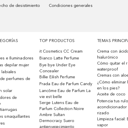
cho de desistimiento
Condiciones generales
TEGORÍAS
TOP PRODUCTOS
TEMAS PRINCIP
it Cosmetics CC Cream
Crema con ácid
hialurónico
es e Iluminadores
Bianco Latte Perfume
Cómo quitar el r
as depilar mujer
Bye bye Under Eye
waterproof
Concealer
 labiales
Cremas con alo
Billie Eilish Perfume
 de perfumes de
¿Cómo eliminar l
Prada Eau de Parfum Candy
en los pies?
n solar
Lancôme Eau de Parfum La
Aceite de coco
vie est belle
dores de
Potencia tus rul
Serge Lutens Eau de
e
acondicionador
Parfum Collection Noire
tiarrugas
rizado
Ambre Sultan
s smaquillantes
Limpieza facial:
Dermocracy Suero
res
vapor
antienvejecimiento