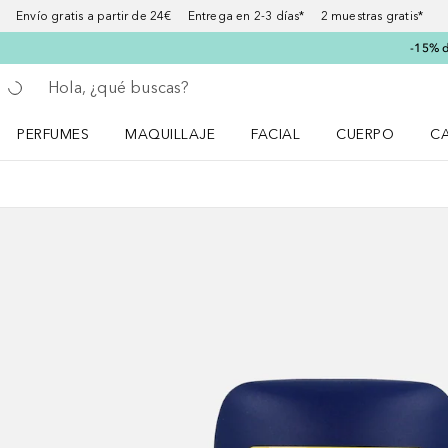
Envío gratis a partir de 24€ Entrega en 2-3 días* 2 muestras gratis*
-15% d
Regresar
Ejecutar búsqueda
PERFUMES
MAQUILLAJE
FACIAL
CUERPO
C
Abrir menú Perfumes
Abrir menú Maquillaje
Abrir menú Facial
Abrir menú Cuer
Ab