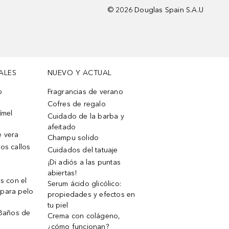
©
2026
Douglas Spain S.A.U
ALES
NUEVO Y ACTUAL
o
Fragrancias de verano
Cofres de regalo
ímel
Cuidado de la barba y
afeitado
e vera
Champu solido
os callos
Cuidados del tatuaje
¡Di adiós a las puntas
abiertas!
os con el
Serum ácido glicólico:
 para pelo
propiedades y efectos en
tu piel
 Baños de
Crema con colágeno,
¿cómo funcionan?