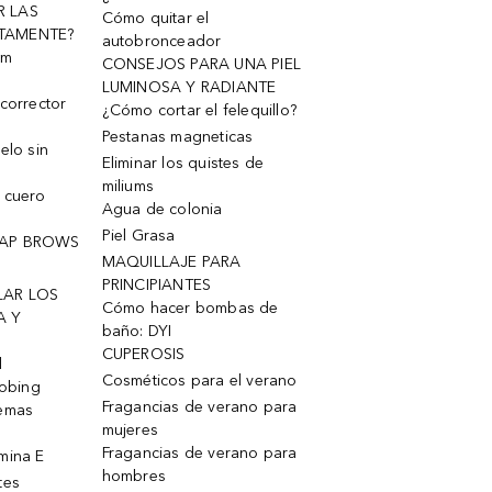
R LAS
Cómo quitar el
TAMENTE?
autobronceador
um
CONSEJOS PARA UNA PIEL
LUMINOSA Y RADIANTE
corrector
¿Cómo cortar el felequillo?
Pestanas magneticas
elo sin
Eliminar los quistes de
miliums
 cuero
Agua de colonia
Piel Grasa
OAP BROWS
MAQUILLAJE PARA
PRINCIPIANTES
LAR LOS
Cómo hacer bombas de
A Y
baño: DYI
CUPEROSIS
l
Cosméticos para el verano
robing
Fragancias de verano para
remas
mujeres
Fragancias de verano para
mina E
hombres
tes