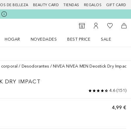
IOS DE BELLEZA
BEAUTY CARD
TIENDAS
REGALOS
GIFT CARD
Mi lista d
Al Storefinder
Mi cuenta
A l
HOGAR
NOVEDADES
BEST PRICE
SALE
Abrir menú Hogar
Abrir menú Novedades
Abrir menú Sal
 corporal
Desodorantes
NIVEA NIVEA MEN Deostick Dry Impact
K DRY IMPACT
4.6
(
151
)
4,99 €