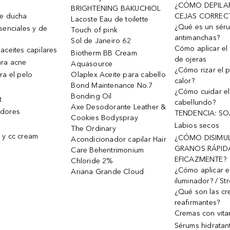
¿CÓMO DEPILA
BRIGHTENING BAKUCHIOL
de ducha
CEJAS CORREC
Lacoste Eau de toilette
¿Qué es un sér
senciales y de
Touch of pink
antimanchas?
Sol de Janeiro 62
Cómo aplicar el 
aceites capilares
Biotherm BB Cream
de ojeras
ra acne
Aquasource
¿Cómo rizar el p
ra el pelo
Olaplex Aceite para cabello
calor?
Bond Maintenance No.7
¿Cómo cuidar el
Bonding Oil
t
cabellundo?
Axe Desodorante Leather &
dores
TENDENCIA: S
Cookies Bodyspray
Labios secos
The Ordinary
 y cc cream
¿CÓMO DISIMU
Acondicionador capilar Hair
GRANOS RÁPID
Care Behentrimonium
EFICAZMENTE?
Chloride 2%
¿Cómo aplicar e
Ariana Grande Cloud
iluminador? / St
¿Qué son las c
reafirmantes?
Cremas con vita
Sérums hidratan