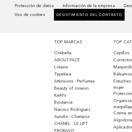
Protección de datos
Información de la empresa
Dere
Uso de cookies
DESISTIMIENTO DEL CONTRATO
TOP MARCAS
TOP CA
Orebella
Cepillos
ABOUT-FACE
Corrector
Lolavie
Maquinill
Typebea
Bálsamos
Atkinsons - Perfumes
Estuches
mujer
Beauty of Joseon
Protecció
Kiehl’s
Organiza
Biodance
maquillaj
Narciso Rodriguez
Crema an
Apivita - Champús
Algodone
CHANEL - LE LIFT
Aplicado
PRORASO