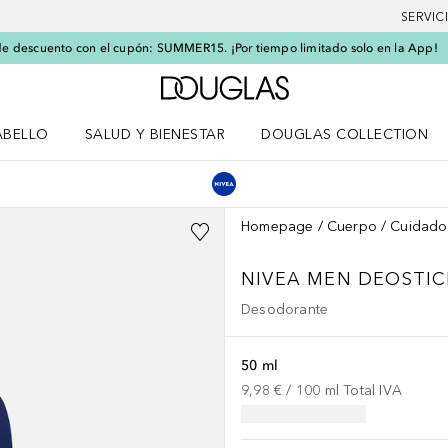
SERVIC
e descuento con el cupón: SUMMER15. ¡Por tiempo limitado solo en la App!
A Douglas Home
ABELLO
SALUD Y BIENESTAR
DOUGLAS COLLECTION
po
rir menú Cabello
Abrir menú Salud y bienestar
Homepage
Cuerpo
Cuidado
NIVEA MEN
DEOSTIC
Desodorante
50 ml
9,98 €
 / 
100
ml
Total IVA