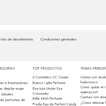
cho de desistimiento
Condiciones generales
TEGORÍAS
TOP PRODUCTOS
TEMAS PRINCIP
it Cosmetics CC Cream
Crema con ácid
hialurónico
es e Iluminadores
Bianco Latte Perfume
Cómo quitar el r
as depilar mujer
Bye bye Under Eye
waterproof
Concealer
 labiales
Cremas con alo
Billie Eilish Perfume
 de perfumes de
¿Cómo eliminar l
Prada Eau de Parfum Candy