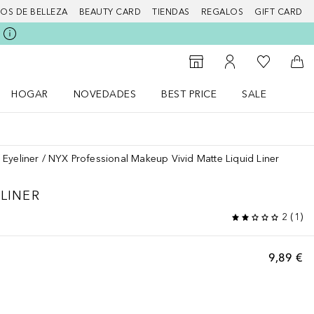
IOS DE BELLEZA
BEAUTY CARD
TIENDAS
REGALOS
GIFT CARD
Mi lista d
Al Storefinder
Mi cuenta
A l
HOGAR
NOVEDADES
BEST PRICE
SALE
Abrir menú Hogar
Abrir menú Novedades
Abrir menú Sal
Eyeliner
NYX Professional Makeup Vivid Matte Liquid Liner
 LINER
2
(
1
)
9,89 €