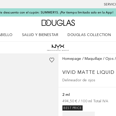
SERVIC
e descuento con el cupón: SUMMER15. ¡Por tiempo limitado solo en la App!
A Douglas Home
ABELLO
SALUD Y BIENESTAR
DOUGLAS COLLECTION
po
rir menú Cabello
Abrir menú Salud y bienestar
Homepage
Maquillaje
Ojos
VIVID MATTE LIQUID
Delineador de ojos
2 ml
494,50 €
 / 
100
ml
Total IVA
BEST PRICE