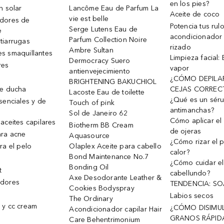
en los pies?
n solar
Lancôme Eau de Parfum La
Aceite de coco
vie est belle
dores de
Potencia tus rul
Serge Lutens Eau de
e
acondicionador
Parfum Collection Noire
tiarrugas
rizado
Ambre Sultan
s smaquillantes
Limpieza facial:
Dermocracy Suero
res
vapor
antienvejecimiento
¿CÓMO DEPILA
BRIGHTENING BAKUCHIOL
de ducha
CEJAS CORREC
Lacoste Eau de toilette
¿Qué es un sér
senciales y de
Touch of pink
antimanchas?
Sol de Janeiro 62
Cómo aplicar el 
aceites capilares
Biotherm BB Cream
de ojeras
ra acne
Aquasource
¿Cómo rizar el p
ra el pelo
Olaplex Aceite para cabello
calor?
Bond Maintenance No.7
¿Cómo cuidar el
Bonding Oil
t
cabellundo?
Axe Desodorante Leather &
dores
TENDENCIA: S
Cookies Bodyspray
Labios secos
The Ordinary
 y cc cream
¿CÓMO DISIMU
Acondicionador capilar Hair
GRANOS RÁPID
Care Behentrimonium