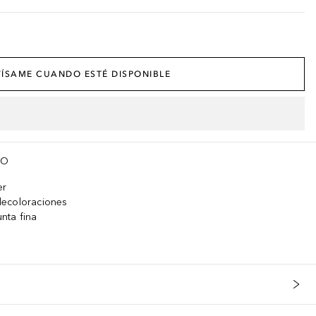
ÍSAME CUANDO ESTÉ DISPONIBLE
TO
er
decoloraciones
unta fina