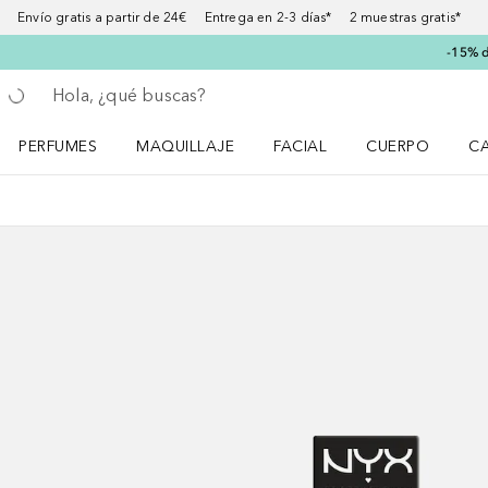
Envío gratis a partir de 24€ Entrega en 2-3 días* 2 muestras gratis*
-15% d
Regresar
Ejecutar búsqueda
PERFUMES
MAQUILLAJE
FACIAL
CUERPO
C
Abrir menú Perfumes
Abrir menú Maquillaje
Abrir menú Facial
Abrir menú Cuer
Ab