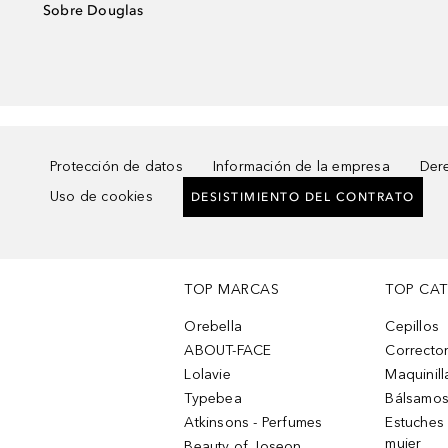
Sobre Douglas
Protección de datos
Información de la empresa
Dere
Uso de cookies
DESISTIMIENTO DEL CONTRATO
TOP MARCAS
TOP CA
Orebella
Cepillos
ABOUT-FACE
Corrector
Lolavie
Maquinill
Typebea
Bálsamos
Atkinsons - Perfumes
Estuches
mujer
Beauty of Joseon