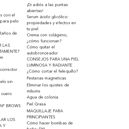
¡Di adiós a las puntas
abiertas!
os con el
Serum ácido glicólico:
 para pelo
propiedades y efectos en
tu piel
 Baños de
Crema con colágeno,
¿cómo funcionan?
R LAS
Cómo quitar el
TAMENTE?
autobronceador
um
CONSEJOS PARA UNA PIEL
LUMINOSA Y RADIANTE
corrector
¿Cómo cortar el felequillo?
Pestanas magneticas
elo sin
Eliminar los quistes de
miliums
 cuero
Agua de colonia
Piel Grasa
OAP BROWS
MAQUILLAJE PARA
PRINCIPIANTES
LAR LOS
Cómo hacer bombas de
A Y