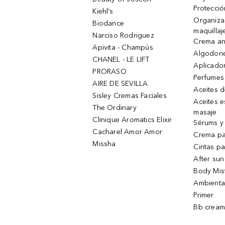
Protecció
Kiehl’s
Organiza
Biodance
maquillaj
Narciso Rodriguez
Crema an
Apivita - Champús
Algodone
CHANEL - LE LIFT
Aplicado
PRORASO
Perfumes
AIRE DE SEVILLA
Aceites 
Sisley Cremas Faciales
Aceites e
The Ordinary
masaje
Clinique Aromatics Elixir
Sérums y 
Cacharel Amor Amor
Crema pa
Missha
Cintas pa
After sun
Body Mis
Ambienta
Primer
Bb cream