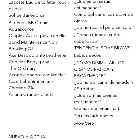
¿Qué es un sérum
Lacoste Eau de toilette Touch
antimanchas?
of pink
Cómo aplicar el corrector de
Sol de Janeiro 62
ojeras
Biotherm BB Cream
¿Cómo rizar el pelo sin calor?
Aquasource
¿Cómo cuidar el cuero
Olaplex Aceite para cabello
cabellundo?
Bond Maintenance No.7
TENDENCIA: SOAP BROWS
Bonding Oil
Axe Desodorante Leather &
Labios secos
Cookies Bodyspray
¿CÓMO DISIMULAR LOS
The Ordinary
GRANOS RÁPIDA Y
Acondicionador capilar Hair
EFICAZMENTE?
Care Behentrimonium
¿Cómo aplicar el iluminador?
Chloride 2%
/ Strobing
Ariana Grande Cloud
¿Qué son las cremas
reafirmantes?
Cremas con vitamina E
Sérums hidratantes
Aloe Vera
NUEVO Y ACTUAL