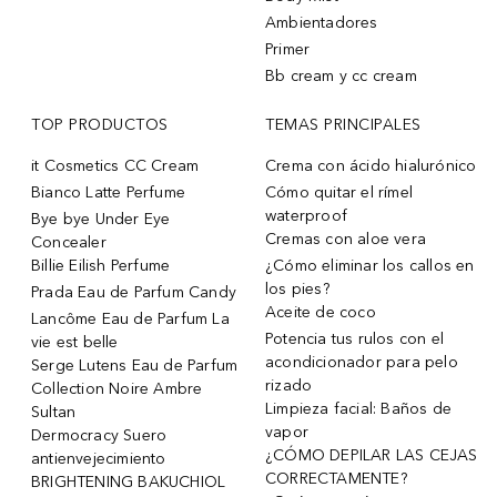
Ambientadores
Primer
Bb cream y cc cream
TOP PRODUCTOS
TEMAS PRINCIPALES
it Cosmetics CC Cream
Crema con ácido hialurónico
Bianco Latte Perfume
Cómo quitar el rímel
waterproof
Bye bye Under Eye
Cremas con aloe vera
Concealer
Billie Eilish Perfume
¿Cómo eliminar los callos en
los pies?
Prada Eau de Parfum Candy
Aceite de coco
Lancôme Eau de Parfum La
Potencia tus rulos con el
vie est belle
acondicionador para pelo
Serge Lutens Eau de Parfum
rizado
Collection Noire Ambre
Limpieza facial: Baños de
Sultan
vapor
Dermocracy Suero
¿CÓMO DEPILAR LAS CEJAS
antienvejecimiento
CORRECTAMENTE?
BRIGHTENING BAKUCHIOL