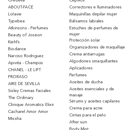
Orebella
Cepillos
ABOUT-FACE
Correctores e Iluminadores
Lolavie
Maquinillas depilar mujer
Typebea
Bálsamos labiales
Atkinsons - Perfumes
Estuches de perfumes de
mujer
Beauty of Joseon
Protección solar
Kiehl’s
Organizadores de maquillaje
Biodance
Crema antiarrugas
Narciso Rodriguez
Algodones smaquillantes
Apivita - Champús
Aplicadores
CHANEL - LE LIFT
Perfumes
PRORASO
Aceites de ducha
AIRE DE SEVILLA
Aceites esenciales y de
Sisley Cremas Faciales
masaje
The Ordinary
Sérums y aceites capilares
Clinique Aromatics Elixir
Crema para acne
Cacharel Amor Amor
Cintas para el pelo
Missha
After sun
Body Mist