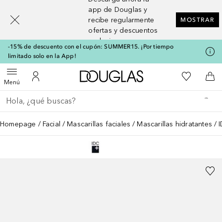
[navigation.slideout.screenreader]
app de Douglas y
recibe regularmente
MOSTRAR
ofertas y descuentos
exclusivos
-15% de descuento con el cupón: SUMMER15. ¡Por tiempo
limitado solo en la App!
A Douglas Home
Mi lista d
Abrir menú
Mi cuenta
A l
Menú
Regresar
Ejecutar búsqueda
Homepage
Facial
Mascarillas faciales
Mascarillas hidratantes