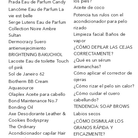
los pies?
Prada Eau de Parfum Candy
Aceite de coco
Lancôme Eau de Parfum La
Potencia tus rulos con el
vie est belle
acondicionador para pelo
Serge Lutens Eau de Parfum
rizado
Collection Noire Ambre
Limpieza facial: Baños de
Sultan
vapor
Dermocracy Suero
¿CÓMO DEPILAR LAS CEJAS
antienvejecimiento
CORRECTAMENTE?
BRIGHTENING BAKUCHIOL
¿Qué es un sérum
Lacoste Eau de toilette Touch
antimanchas?
of pink
Cómo aplicar el corrector de
Sol de Janeiro 62
ojeras
Biotherm BB Cream
¿Cómo rizar el pelo sin calor?
Aquasource
¿Cómo cuidar el cuero
Olaplex Aceite para cabello
cabellundo?
Bond Maintenance No.7
TENDENCIA: SOAP BROWS
Bonding Oil
Axe Desodorante Leather &
Labios secos
Cookies Bodyspray
¿CÓMO DISIMULAR LOS
The Ordinary
GRANOS RÁPIDA Y
Acondicionador capilar Hair
EFICAZMENTE?