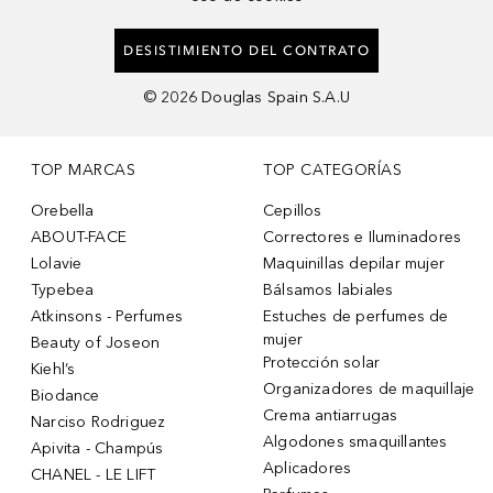
DESISTIMIENTO DEL CONTRATO
©
2026
Douglas Spain S.A.U
TOP MARCAS
TOP CATEGORÍAS
Orebella
Cepillos
ABOUT-FACE
Correctores e Iluminadores
Lolavie
Maquinillas depilar mujer
Typebea
Bálsamos labiales
Atkinsons - Perfumes
Estuches de perfumes de
mujer
Beauty of Joseon
Protección solar
Kiehl’s
Organizadores de maquillaje
Biodance
Crema antiarrugas
Narciso Rodriguez
Algodones smaquillantes
Apivita - Champús
Aplicadores
CHANEL - LE LIFT