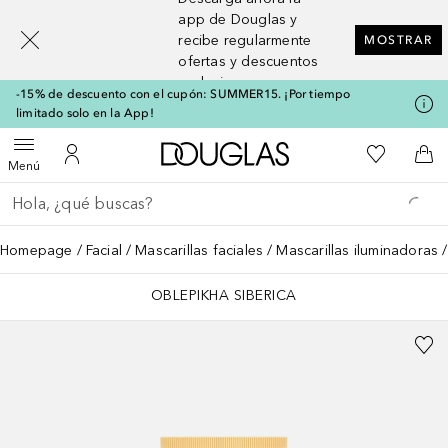
[navigation.slideout.screenreader]
app de Douglas y
recibe regularmente
MOSTRAR
ofertas y descuentos
exclusivos
-15% de descuento con el cupón: SUMMER15. ¡Por tiempo
limitado solo en la App!
A Douglas Home
Mi lista d
Abrir menú
Mi cuenta
A l
Menú
Regresar
Ejecutar búsqueda
Homepage
Facial
Mascarillas faciales
Mascarillas iluminadoras
OBLEPIKHA SIBERICA