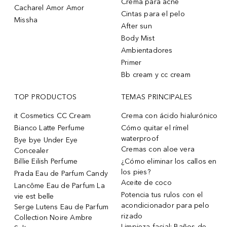
Crema para acne
Cacharel Amor Amor
Cintas para el pelo
Missha
After sun
Body Mist
Ambientadores
Primer
Bb cream y cc cream
TOP PRODUCTOS
TEMAS PRINCIPALES
it Cosmetics CC Cream
Crema con ácido hialurónico
Bianco Latte Perfume
Cómo quitar el rímel
waterproof
Bye bye Under Eye
Cremas con aloe vera
Concealer
Billie Eilish Perfume
¿Cómo eliminar los callos en
los pies?
Prada Eau de Parfum Candy
Aceite de coco
Lancôme Eau de Parfum La
Potencia tus rulos con el
vie est belle
acondicionador para pelo
Serge Lutens Eau de Parfum
rizado
Collection Noire Ambre
Limpieza facial: Baños de