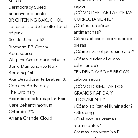
Sultan
vapor
Dermocracy Suero
¿CÓMO DEPILAR LAS CEJAS
antienvejecimiento
CORRECTAMENTE?
BRIGHTENING BAKUCHIOL
¿Qué es un sérum
Lacoste Eau de toilette Touch
antimanchas?
of pink
Cómo aplicar el corrector de
Sol de Janeiro 62
ojeras
Biotherm BB Cream
¿Cómo rizar el pelo sin calor?
Aquasource
¿Cómo cuidar el cuero
Olaplex Aceite para cabello
cabellundo?
Bond Maintenance No.7
TENDENCIA: SOAP BROWS
Bonding Oil
Axe Desodorante Leather &
Labios secos
Cookies Bodyspray
¿CÓMO DISIMULAR LOS
The Ordinary
GRANOS RÁPIDA Y
Acondicionador capilar Hair
EFICAZMENTE?
Care Behentrimonium
¿Cómo aplicar el iluminador?
Chloride 2%
/ Strobing
Ariana Grande Cloud
¿Qué son las cremas
reafirmantes?
Cremas con vitamina E