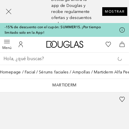
[navigation.slideout.screenreader]
app de Douglas y
recibe regularmente
MOSTRAR
ofertas y descuentos
exclusivos
-15% de descuento con el cupón: SUMMER15. ¡Por tiempo
limitado solo en la App!
A Douglas Home
Mi lista d
Abrir menú
Mi cuenta
A l
Menú
Regresar
Ejecutar búsqueda
Homepage
Facial
Sérums faciales
Ampollas
Martiderm Alfa Pe
MARTIDERM