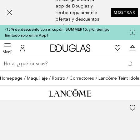
[navigation.slideout.screenreader]
app de Douglas y
recibe regularmente
MOSTRAR
ofertas y descuentos
exclusivos
-15% de descuento con el cupón: SUMMER15. ¡Por tiempo
limitado solo en la App!
A Douglas Home
Mi lista d
Abrir menú
Mi cuenta
A l
Menú
Regresar
Ejecutar búsqueda
Homepage
Maquillaje
Rostro
Correctores
Lancôme Teint Idole