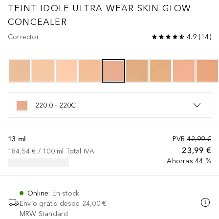
TEINT IDOLE ULTRA WEAR
SKIN GLOW
CONCEALER
Corrector
4.9
(
14
)
220.0 - 220C
13 ml
PVR
42,99 €
23,99 €
184,54 €
 / 
100
ml
Total IVA
Ahorras 44 %
Online
:
En stock
Envío gratis desde
24,00 €
MRW Standard