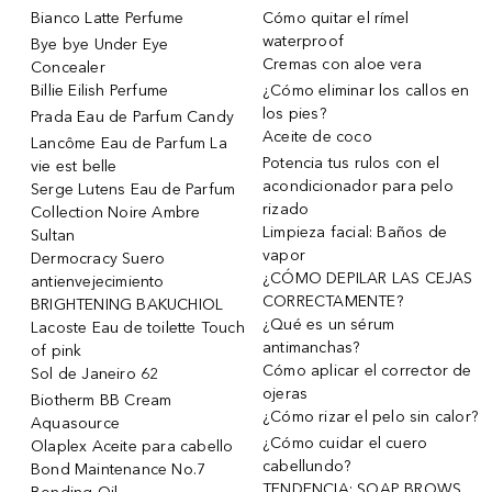
Bianco Latte Perfume
Cómo quitar el rímel
waterproof
Bye bye Under Eye
Cremas con aloe vera
Concealer
Billie Eilish Perfume
¿Cómo eliminar los callos en
los pies?
Prada Eau de Parfum Candy
Aceite de coco
Lancôme Eau de Parfum La
Potencia tus rulos con el
vie est belle
acondicionador para pelo
Serge Lutens Eau de Parfum
rizado
Collection Noire Ambre
Limpieza facial: Baños de
Sultan
vapor
Dermocracy Suero
¿CÓMO DEPILAR LAS CEJAS
antienvejecimiento
CORRECTAMENTE?
BRIGHTENING BAKUCHIOL
¿Qué es un sérum
Lacoste Eau de toilette Touch
antimanchas?
of pink
Cómo aplicar el corrector de
Sol de Janeiro 62
ojeras
Biotherm BB Cream
¿Cómo rizar el pelo sin calor?
Aquasource
¿Cómo cuidar el cuero
Olaplex Aceite para cabello
cabellundo?
Bond Maintenance No.7
TENDENCIA: SOAP BROWS