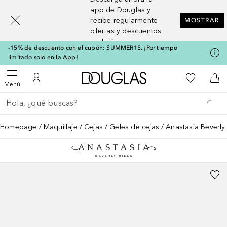
[navigation.slideout.screenreader]
app de Douglas y
recibe regularmente
MOSTRAR
ofertas y descuentos
exclusivos
-15% de descuento con el cupón: SUMMER15. ¡Por tiempo
limitado solo en la App!
A Douglas Home
Mi lista d
Abrir menú
Mi cuenta
A l
Menú
Regresar
Ejecutar búsqueda
Homepage
Maquillaje
Cejas
Geles de cejas
Anastasia Beverly