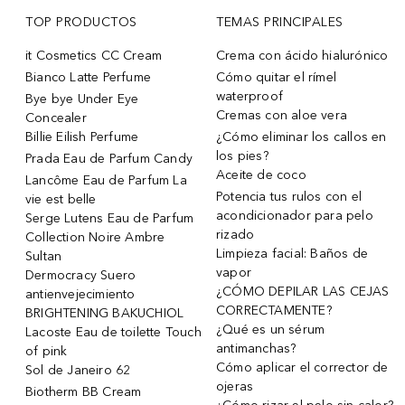
TOP PRODUCTOS
TEMAS PRINCIPALES
it Cosmetics CC Cream
Crema con ácido hialurónico
Bianco Latte Perfume
Cómo quitar el rímel
waterproof
Bye bye Under Eye
Cremas con aloe vera
Concealer
Billie Eilish Perfume
¿Cómo eliminar los callos en
los pies?
Prada Eau de Parfum Candy
Aceite de coco
Lancôme Eau de Parfum La
Potencia tus rulos con el
vie est belle
acondicionador para pelo
Serge Lutens Eau de Parfum
rizado
Collection Noire Ambre
Limpieza facial: Baños de
Sultan
vapor
Dermocracy Suero
¿CÓMO DEPILAR LAS CEJAS
antienvejecimiento
CORRECTAMENTE?
BRIGHTENING BAKUCHIOL
¿Qué es un sérum
Lacoste Eau de toilette Touch
antimanchas?
of pink
Cómo aplicar el corrector de
Sol de Janeiro 62
ojeras
Biotherm BB Cream