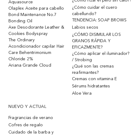
¿Cómo rizar el pelo sin calor?
Aquasource
¿Cómo cuidar el cuero
Olaplex Aceite para cabello
cabellundo?
Bond Maintenance No.7
TENDENCIA: SOAP BROWS
Bonding Oil
Axe Desodorante Leather &
Labios secos
Cookies Bodyspray
¿CÓMO DISIMULAR LOS
The Ordinary
GRANOS RÁPIDA Y
Acondicionador capilar Hair
EFICAZMENTE?
Care Behentrimonium
¿Cómo aplicar el iluminador?
Chloride 2%
/ Strobing
Ariana Grande Cloud
¿Qué son las cremas
reafirmantes?
Cremas con vitamina E
Sérums hidratantes
Aloe Vera
NUEVO Y ACTUAL
Fragrancias de verano
Cofres de regalo
Cuidado de la barba y