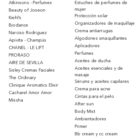
Atkinsons - Perfumes
Estuches de perfumes de
mujer
Beauty of Joseon
Protección solar
Kiehl’s
Organizadores de maquillaje
Biodance
Crema antiarrugas
Narciso Rodriguez
Algodones smaquillantes
Apivita - Champús
Aplicadores
CHANEL - LE LIFT
Perfumes
PRORASO
Aceites de ducha
AIRE DE SEVILLA
Aceites esenciales y de
Sisley Cremas Faciales
masaje
The Ordinary
Sérums y aceites capilares
Clinique Aromatics Elixir
Crema para acne
Cacharel Amor Amor
Cintas para el pelo
Missha
After sun
Body Mist
Ambientadores
Primer
Bb cream y cc cream