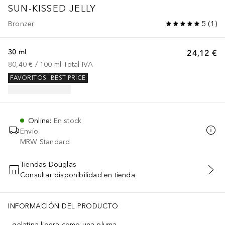
SUN-KISSED JELLY
Bronzer
5
(
1
)
30 ml
24,12 €
80,40 €
 / 
100
ml
Total IVA
FAVORITOS
BEST PRICE
Online
:
En stock
Envío
MRW Standard
Tiendas Douglas
Consultar disponibilidad en tienda
AÑADIR AL CARRITO
INFORMACIÓN DEL PRODUCTO
gelatina ligera como una pluma