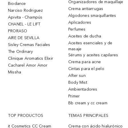
Organizadores de maquillaje
Biodance
Crema antiarrugas
Narciso Rodriguez
Algodones smaquillantes
Apivita - Champús
Aplicadores
CHANEL - LE LIFT
Perfumes
PRORASO
Aceites de ducha
AIRE DE SEVILLA
Aceites esenciales y de
Sisley Cremas Faciales
masaje
The Ordinary
Sérums y aceites capilares
Clinique Aromatics Elixir
Crema para acne
Cacharel Amor Amor
Cintas para el pelo
Missha
After sun
Body Mist
Ambientadores
Primer
Bb cream y cc cream
TOP PRODUCTOS
TEMAS PRINCIPALES
it Cosmetics CC Cream
Crema con ácido hialurónico