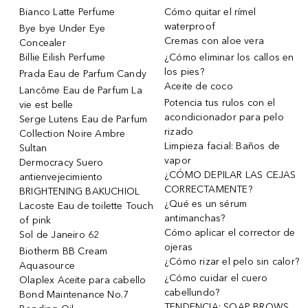
Bianco Latte Perfume
Cómo quitar el rímel
waterproof
Bye bye Under Eye
Cremas con aloe vera
Concealer
Billie Eilish Perfume
¿Cómo eliminar los callos en
los pies?
Prada Eau de Parfum Candy
Aceite de coco
Lancôme Eau de Parfum La
Potencia tus rulos con el
vie est belle
acondicionador para pelo
Serge Lutens Eau de Parfum
rizado
Collection Noire Ambre
Limpieza facial: Baños de
Sultan
vapor
Dermocracy Suero
¿CÓMO DEPILAR LAS CEJAS
antienvejecimiento
CORRECTAMENTE?
BRIGHTENING BAKUCHIOL
¿Qué es un sérum
Lacoste Eau de toilette Touch
antimanchas?
of pink
Cómo aplicar el corrector de
Sol de Janeiro 62
ojeras
Biotherm BB Cream
¿Cómo rizar el pelo sin calor?
Aquasource
¿Cómo cuidar el cuero
Olaplex Aceite para cabello
cabellundo?
Bond Maintenance No.7
TENDENCIA: SOAP BROWS