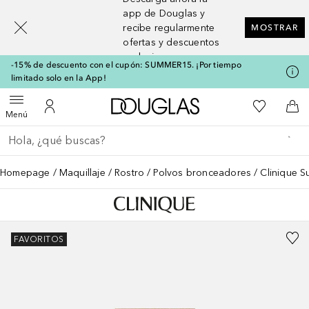
[navigation.slideout.screenreader]
app de Douglas y
recibe regularmente
MOSTRAR
ofertas y descuentos
exclusivos
-15% de descuento con el cupón: SUMMER15. ¡Por tiempo
limitado solo en la App!
A Douglas Home
Mi lista d
Abrir menú
Mi cuenta
A l
Menú
Regresar
Ejecutar búsqueda
Homepage
Maquillaje
Rostro
Polvos bronceadores
Clinique S
FAVORITOS