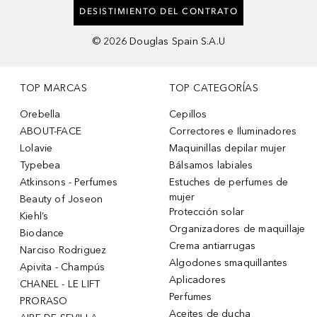
DESISTIMIENTO DEL CONTRATO
©
2026
Douglas Spain S.A.U
TOP MARCAS
TOP CATEGORÍAS
Orebella
Cepillos
ABOUT-FACE
Correctores e Iluminadores
Lolavie
Maquinillas depilar mujer
Typebea
Bálsamos labiales
Atkinsons - Perfumes
Estuches de perfumes de
mujer
Beauty of Joseon
Protección solar
Kiehl’s
Organizadores de maquillaje
Biodance
Crema antiarrugas
Narciso Rodriguez
Algodones smaquillantes
Apivita - Champús
Aplicadores
CHANEL - LE LIFT
Perfumes
PRORASO
Aceites de ducha