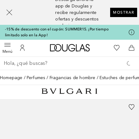
[navigation.slideout.screenreader]
app de Douglas y
recibe regularmente
MOSTRAR
ofertas y descuentos
exclusivos
-15% de descuento con el cupón: SUMMER15. ¡Por tiempo
limitado solo en la App!
A Douglas Home
Mi lista d
Abrir menú
Mi cuenta
A l
Menú
Regresar
Ejecutar búsqueda
Homepage
Perfumes
Fragancias de hombre
Estuches de perfu