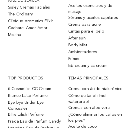
AIRE DE SEVILLA
Aceites esenciales y de
Sisley Cremas Faciales
masaje
The Ordinary
Sérums y aceites capilares
Clinique Aromatics Elixir
Crema para acne
Cacharel Amor Amor
Cintas para el pelo
Missha
After sun
Body Mist
Ambientadores
Primer
Bb cream y cc cream
TOP PRODUCTOS
TEMAS PRINCIPALES
it Cosmetics CC Cream
Crema con ácido hialurónico
Bianco Latte Perfume
Cómo quitar el rímel
waterproof
Bye bye Under Eye
Cremas con aloe vera
Concealer
Billie Eilish Perfume
¿Cómo eliminar los callos en
los pies?
Prada Eau de Parfum Candy
Aceite de coco