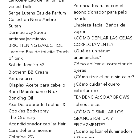
Lancôme Eau de Parfum La
Potencia tus rulos con el
vie est belle
acondicionador para pelo
Serge Lutens Eau de Parfum
rizado
Collection Noire Ambre
Limpieza facial: Baños de
Sultan
vapor
Dermocracy Suero
¿CÓMO DEPILAR LAS CEJAS
antienvejecimiento
CORRECTAMENTE?
BRIGHTENING BAKUCHIOL
¿Qué es un sérum
Lacoste Eau de toilette Touch
antimanchas?
of pink
Cómo aplicar el corrector de
Sol de Janeiro 62
ojeras
Biotherm BB Cream
¿Cómo rizar el pelo sin calor?
Aquasource
¿Cómo cuidar el cuero
Olaplex Aceite para cabello
cabellundo?
Bond Maintenance No.7
TENDENCIA: SOAP BROWS
Bonding Oil
Axe Desodorante Leather &
Labios secos
Cookies Bodyspray
¿CÓMO DISIMULAR LOS
The Ordinary
GRANOS RÁPIDA Y
Acondicionador capilar Hair
EFICAZMENTE?
Care Behentrimonium
¿Cómo aplicar el iluminador?
Chloride 2%
/ Strobing