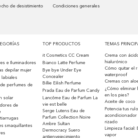
cho de desistimiento
Condiciones generales
TEGORÍAS
TOP PRODUCTOS
TEMAS PRINCIP
it Cosmetics CC Cream
Crema con ácid
hialurónico
es e Iluminadores
Bianco Latte Perfume
Cómo quitar el r
as depilar mujer
Bye bye Under Eye
waterproof
Concealer
 labiales
Cremas con alo
Billie Eilish Perfume
 de perfumes de
¿Cómo eliminar l
Prada Eau de Parfum Candy
en los pies?
n solar
Lancôme Eau de Parfum La
Aceite de coco
vie est belle
dores de
Potencia tus rul
Serge Lutens Eau de
e
acondicionador
Parfum Collection Noire
tiarrugas
rizado
Ambre Sultan
s smaquillantes
Limpieza facial:
Dermocracy Suero
res
vapor
antienvejecimiento