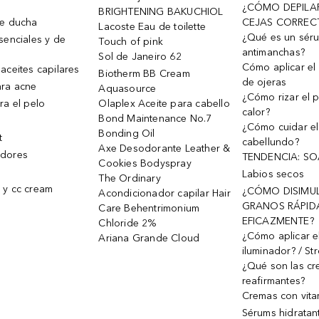
¿CÓMO DEPILA
BRIGHTENING BAKUCHIOL
de ducha
CEJAS CORREC
Lacoste Eau de toilette
¿Qué es un sér
senciales y de
Touch of pink
antimanchas?
Sol de Janeiro 62
Cómo aplicar el 
aceites capilares
Biotherm BB Cream
de ojeras
ra acne
Aquasource
¿Cómo rizar el p
ra el pelo
Olaplex Aceite para cabello
calor?
Bond Maintenance No.7
¿Cómo cuidar el
Bonding Oil
t
cabellundo?
Axe Desodorante Leather &
dores
TENDENCIA: S
Cookies Bodyspray
Labios secos
The Ordinary
 y cc cream
¿CÓMO DISIMU
Acondicionador capilar Hair
GRANOS RÁPID
Care Behentrimonium
EFICAZMENTE?
Chloride 2%
¿Cómo aplicar e
Ariana Grande Cloud
iluminador? / St
¿Qué son las c
reafirmantes?
Cremas con vita
Sérums hidratan