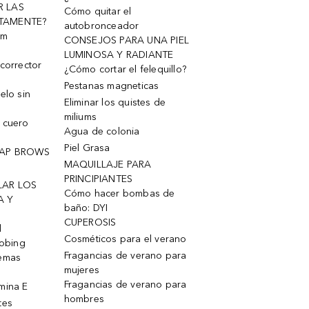
R LAS
Cómo quitar el
TAMENTE?
autobronceador
um
CONSEJOS PARA UNA PIEL
LUMINOSA Y RADIANTE
corrector
¿Cómo cortar el felequillo?
Pestanas magneticas
elo sin
Eliminar los quistes de
miliums
 cuero
Agua de colonia
Piel Grasa
OAP BROWS
MAQUILLAJE PARA
PRINCIPIANTES
LAR LOS
Cómo hacer bombas de
A Y
baño: DYI
CUPEROSIS
l
Cosméticos para el verano
robing
Fragancias de verano para
remas
mujeres
Fragancias de verano para
mina E
hombres
tes