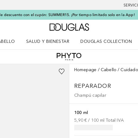
SERVIC
e descuento con el cupón: SUMMER15. ¡Por tiempo limitado solo en la App!
A Douglas Home
ABELLO
SALUD Y BIENESTAR
DOUGLAS COLLECTION
po
rir menú Cabello
Abrir menú Salud y bienestar
Homepage
Cabello
Cuidado
REPARADOR
Champú capilar
100 ml
5,90 €
 / 
100
ml
Total IVA