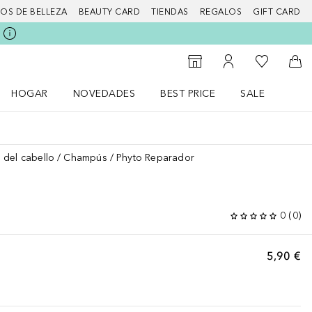
IOS DE BELLEZA
BEAUTY CARD
TIENDAS
REGALOS
GIFT CARD
Mi lista d
Al Storefinder
Mi cuenta
A l
HOGAR
NOVEDADES
BEST PRICE
SALE
Abrir menú Hogar
Abrir menú Novedades
Abrir menú Sal
 del cabello
Champús
Phyto Reparador
0
(
0
)
5,90 €