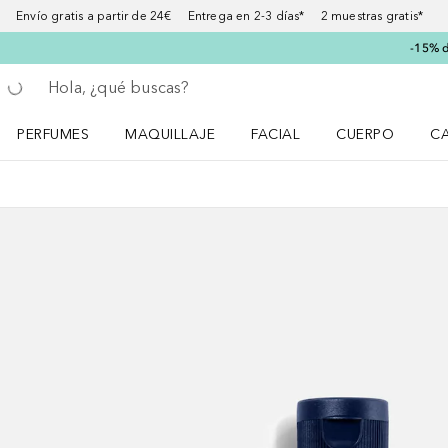
Envío gratis a partir de 24€ Entrega en 2-3 días* 2 muestras gratis*
-15% d
Regresar
Ejecutar búsqueda
PERFUMES
MAQUILLAJE
FACIAL
CUERPO
C
Abrir menú Perfumes
Abrir menú Maquillaje
Abrir menú Facial
Abrir menú Cuer
Ab