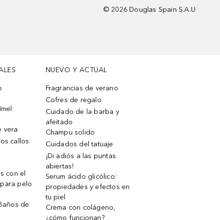
©
2026
Douglas Spain S.A.U
ALES
NUEVO Y ACTUAL
o
Fragrancias de verano
Cofres de regalo
ímel
Cuidado de la barba y
afeitado
e vera
Champu solido
os callos
Cuidados del tatuaje
¡Di adiós a las puntas
abiertas!
os con el
Serum ácido glicólico:
 para pelo
propiedades y efectos en
tu piel
 Baños de
Crema con colágeno,
¿cómo funcionan?