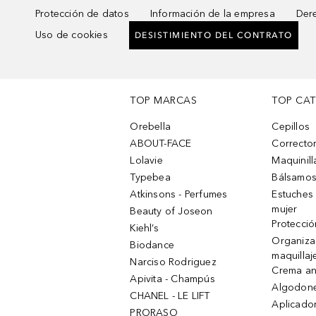
Protección de datos
Información de la empresa
Dere
Uso de cookies
DESISTIMIENTO DEL CONTRATO
TOP MARCAS
TOP CA
Orebella
Cepillos
ABOUT-FACE
Corrector
Lolavie
Maquinill
Typebea
Bálsamos
Atkinsons - Perfumes
Estuches
mujer
Beauty of Joseon
Protecció
Kiehl’s
Organiza
Biodance
maquillaj
Narciso Rodriguez
Crema an
Apivita - Champús
Algodone
CHANEL - LE LIFT
Aplicado
PRORASO