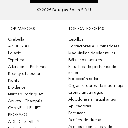
©
2026
Douglas Spain S.A.U
TOP MARCAS
TOP CATEGORÍAS
Orebella
Cepillos
ABOUT-FACE
Correctores e Iluminadores
Lolavie
Maquinillas depilar mujer
Typebea
Bálsamos labiales
Atkinsons - Perfumes
Estuches de perfumes de
mujer
Beauty of Joseon
Protección solar
Kiehl’s
Organizadores de maquillaje
Biodance
Crema antiarrugas
Narciso Rodriguez
Algodones smaquillantes
Apivita - Champús
Aplicadores
CHANEL - LE LIFT
Perfumes
PRORASO
Aceites de ducha
AIRE DE SEVILLA
Aceites esenciales y de