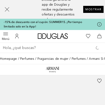
[navigation.slideout.screenreader]
app de Douglas y
recibe regularmente
MOSTRAR
ofertas y descuentos
exclusivos
-15% de descuento con el cupón: SUMMER15. ¡Por tiempo
limitado solo en la App!
A Douglas Home
Mi lista d
Abrir menú
Mi cuenta
A l
Menú
Regresar
Ejecutar búsqueda
Homepage
Perfumes
Fragancias de mujer
Perfumes
Armani Sì 