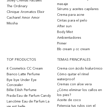
Sisley Cremas Faciales
masaje
The Ordinary
Sérums y aceites capilares
Clinique Aromatics Elixir
Crema para acne
Cacharel Amor Amor
Cintas para el pelo
Missha
After sun
Body Mist
Ambientadores
Primer
Bb cream y cc cream
TOP PRODUCTOS
TEMAS PRINCIPALES
it Cosmetics CC Cream
Crema con ácido hialurónico
Bianco Latte Perfume
Cómo quitar el rímel
waterproof
Bye bye Under Eye
Cremas con aloe vera
Concealer
Billie Eilish Perfume
¿Cómo eliminar los callos en
los pies?
Prada Eau de Parfum Candy
Aceite de coco
Lancôme Eau de Parfum La
Potencia tus rulos con el
vie est belle