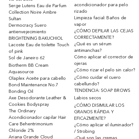
acondicionador para pelo
Serge Lutens Eau de Parfum
rizado
Collection Noire Ambre
Limpieza facial: Baños de
Sultan
vapor
Dermocracy Suero
¿CÓMO DEPILAR LAS CEJAS
antienvejecimiento
CORRECTAMENTE?
BRIGHTENING BAKUCHIOL
¿Qué es un sérum
Lacoste Eau de toilette Touch
antimanchas?
of pink
Cómo aplicar el corrector de
Sol de Janeiro 62
ojeras
Biotherm BB Cream
¿Cómo rizar el pelo sin calor?
Aquasource
¿Cómo cuidar el cuero
Olaplex Aceite para cabello
cabellundo?
Bond Maintenance No.7
TENDENCIA: SOAP BROWS
Bonding Oil
Axe Desodorante Leather &
Labios secos
Cookies Bodyspray
¿CÓMO DISIMULAR LOS
The Ordinary
GRANOS RÁPIDA Y
Acondicionador capilar Hair
EFICAZMENTE?
Care Behentrimonium
¿Cómo aplicar el iluminador?
Chloride 2%
/ Strobing
Ariana Grande Cloud
¿Qué son las cremas