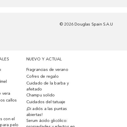
©
2026
Douglas Spain S.A.U
ALES
NUEVO Y ACTUAL
o
Fragrancias de verano
Cofres de regalo
ímel
Cuidado de la barba y
afeitado
e vera
Champu solido
os callos
Cuidados del tatuaje
¡Di adiós a las puntas
abiertas!
os con el
Serum ácido glicólico:
 para pelo
propiedades y efectos en