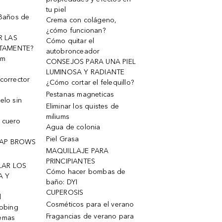
tu piel
 Baños de
Crema con colágeno,
¿cómo funcionan?
R LAS
Cómo quitar el
TAMENTE?
autobronceador
um
CONSEJOS PARA UNA PIEL
LUMINOSA Y RADIANTE
corrector
¿Cómo cortar el felequillo?
Pestanas magneticas
elo sin
Eliminar los quistes de
miliums
 cuero
Agua de colonia
Piel Grasa
OAP BROWS
MAQUILLAJE PARA
PRINCIPIANTES
LAR LOS
Cómo hacer bombas de
A Y
baño: DYI
CUPEROSIS
l
Cosméticos para el verano
robing
Fragancias de verano para
remas