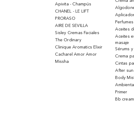
Crema an
Apivita - Champús
Algodone
CHANEL - LE LIFT
Aplicado
PRORASO
Perfumes
AIRE DE SEVILLA
Aceites 
Sisley Cremas Faciales
Aceites e
The Ordinary
masaje
Clinique Aromatics Elixir
Sérums y 
Cacharel Amor Amor
Crema pa
Missha
Cintas pa
After sun
Body Mis
Ambienta
Primer
Bb cream