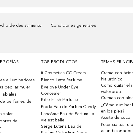
cho de desistimiento
Condiciones generales
TEGORÍAS
TOP PRODUCTOS
TEMAS PRINCIP
it Cosmetics CC Cream
Crema con ácid
hialurónico
es e Iluminadores
Bianco Latte Perfume
Cómo quitar el r
as depilar mujer
Bye bye Under Eye
waterproof
Concealer
 labiales
Cremas con alo
Billie Eilish Perfume
 de perfumes de
¿Cómo eliminar l
Prada Eau de Parfum Candy
en los pies?
n solar
Lancôme Eau de Parfum La
Aceite de coco
vie est belle
dores de
Potencia tus rul
Serge Lutens Eau de
e
acondicionador
Parfum Collection Noire