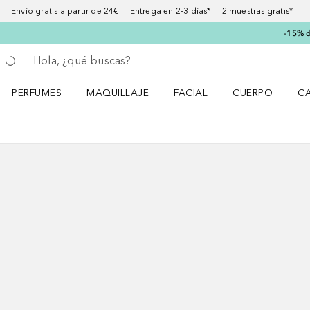
Envío gratis a partir de 24€ Entrega en 2-3 días* 2 muestras gratis*
-15% d
Regresar
Ejecutar búsqueda
PERFUMES
MAQUILLAJE
FACIAL
CUERPO
C
Abrir menú Perfumes
Abrir menú Maquillaje
Abrir menú Facial
Abrir menú Cuer
Ab