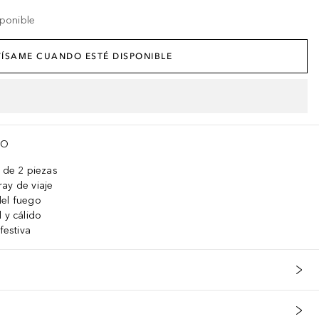
ponible
ÍSAME CUANDO ESTÉ DISPONIBLE
TO
t de 2 piezas
ay de viaje
del fuego
 y cálido
festiva