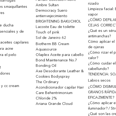
tiarrugas
rizado
Ambre Sultan
s smaquillantes
Limpieza facial:
Dermocracy Suero
res
vapor
antienvejecimiento
¿CÓMO DEPILA
BRIGHTENING BAKUCHIOL
de ducha
CEJAS CORREC
Lacoste Eau de toilette
¿Qué es un sér
senciales y de
Touch of pink
antimanchas?
Sol de Janeiro 62
Cómo aplicar el 
aceites capilares
Biotherm BB Cream
de ojeras
ra acne
Aquasource
¿Cómo rizar el p
ra el pelo
Olaplex Aceite para cabello
calor?
Bond Maintenance No.7
¿Cómo cuidar el
Bonding Oil
t
cabellundo?
Axe Desodorante Leather &
dores
TENDENCIA: S
Cookies Bodyspray
Labios secos
The Ordinary
 y cc cream
¿CÓMO DISIMU
Acondicionador capilar Hair
GRANOS RÁPID
Care Behentrimonium
EFICAZMENTE?
Chloride 2%
¿Cómo aplicar e
Ariana Grande Cloud
iluminador? / St
¿Qué son las c