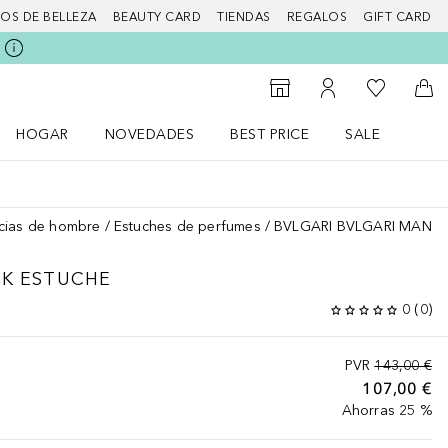
IOS DE BELLEZA
BEAUTY CARD
TIENDAS
REGALOS
GIFT CARD
Mi lista d
Al Storefinder
Mi cuenta
A l
HOGAR
NOVEDADES
BEST PRICE
SALE
Abrir menú Hogar
Abrir menú Novedades
Abrir menú Sal
cias de hombre
Estuches de perfumes
BVLGARI BVLGARI MAN In
CK ESTUCHE
0
(
0
)
PVR
143,00 €
107,00 €
Ahorras 25 %