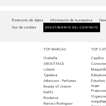
Protección de datos
Información de la empresa
Dere
Uso de cookies
DESISTIMIENTO DEL CONTRATO
TOP MARCAS
TOP CA
Orebella
Cepillos
ABOUT-FACE
Corrector
Lolavie
Maquinill
Typebea
Bálsamos
Atkinsons - Perfumes
Estuches
mujer
Beauty of Joseon
Protecció
Kiehl’s
Organiza
Biodance
maquillaj
Narciso Rodriguez