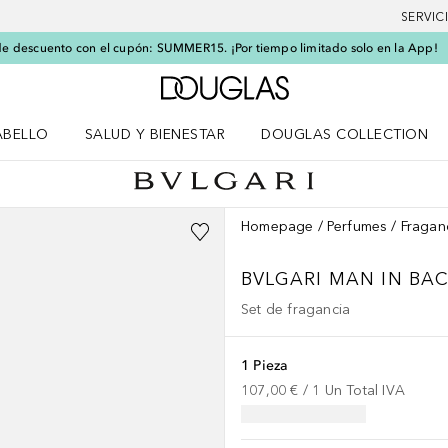
SERVIC
e descuento con el cupón: SUMMER15. ¡Por tiempo limitado solo en la App!
A Douglas Home
ABELLO
SALUD Y BIENESTAR
DOUGLAS COLLECTION
po
rir menú Cabello
Abrir menú Salud y bienestar
Homepage
Perfumes
Fragan
BVLGARI MAN
IN BA
Set de fragancia
1 Pieza
107,00 €
 / 
1
Un
Total IVA