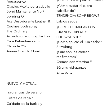
¿Cómo rizar el pelo sin calor?
Aquasource
¿Cómo cuidar el cuero
Olaplex Aceite para cabello
cabellundo?
Bond Maintenance No.7
TENDENCIA: SOAP BROWS
Bonding Oil
Axe Desodorante Leather &
Labios secos
Cookies Bodyspray
¿CÓMO DISIMULAR LOS
The Ordinary
GRANOS RÁPIDA Y
Acondicionador capilar Hair
EFICAZMENTE?
Care Behentrimonium
¿Cómo aplicar el iluminador?
Chloride 2%
/ Strobing
Ariana Grande Cloud
¿Qué son las cremas
reafirmantes?
Cremas con vitamina E
Sérums hidratantes
Aloe Vera
NUEVO Y ACTUAL
Fragrancias de verano
Cofres de regalo
Cuidado de la barba y