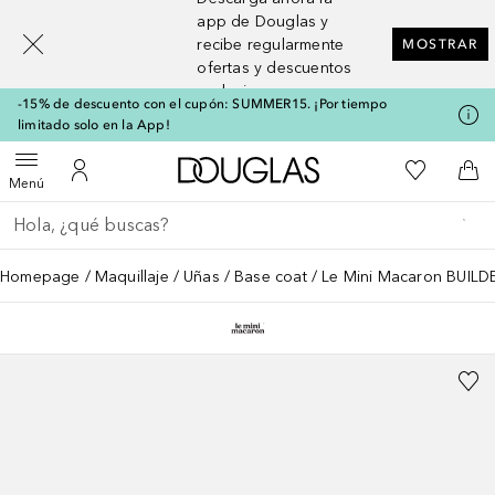
[navigation.slideout.screenreader]
app de Douglas y
recibe regularmente
MOSTRAR
ofertas y descuentos
exclusivos
-15% de descuento con el cupón: SUMMER15. ¡Por tiempo
limitado solo en la App!
A Douglas Home
Mi lista d
Abrir menú
Mi cuenta
A l
Menú
Regresar
Ejecutar búsqueda
Homepage
Maquillaje
Uñas
Base coat
Le Mini Macaron BUILD