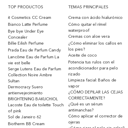
TOP PRODUCTOS
TEMAS PRINCIPALES
it Cosmetics CC Cream
Crema con ácido hialurónico
Bianco Latte Perfume
Cómo quitar el rímel
waterproof
Bye bye Under Eye
Cremas con aloe vera
Concealer
Billie Eilish Perfume
¿Cómo eliminar los callos en
los pies?
Prada Eau de Parfum Candy
Aceite de coco
Lancôme Eau de Parfum La
Potencia tus rulos con el
vie est belle
acondicionador para pelo
Serge Lutens Eau de Parfum
rizado
Collection Noire Ambre
Limpieza facial: Baños de
Sultan
vapor
Dermocracy Suero
¿CÓMO DEPILAR LAS CEJAS
antienvejecimiento
CORRECTAMENTE?
BRIGHTENING BAKUCHIOL
¿Qué es un sérum
Lacoste Eau de toilette Touch
antimanchas?
of pink
Cómo aplicar el corrector de
Sol de Janeiro 62
ojeras
Biotherm BB Cream