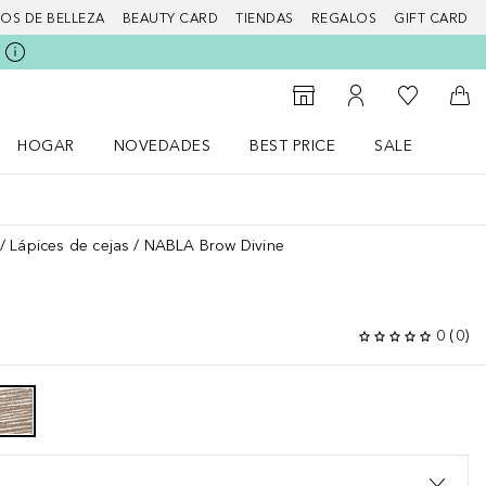
IOS DE BELLEZA
BEAUTY CARD
TIENDAS
REGALOS
GIFT CARD
Mi lista d
Al Storefinder
Mi cuenta
A l
HOGAR
NOVEDADES
BEST PRICE
SALE
Abrir menú Hogar
Abrir menú Novedades
Abrir menú Sal
Lápices de cejas
NABLA Brow Divine
0
(
0
)