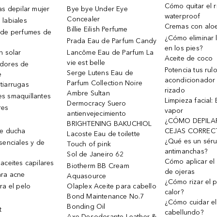
Cómo quitar el r
as depilar mujer
Bye bye Under Eye
waterproof
Concealer
 labiales
Cremas con alo
Billie Eilish Perfume
 de perfumes de
¿Cómo eliminar l
Prada Eau de Parfum Candy
en los pies?
n solar
Lancôme Eau de Parfum La
Aceite de coco
vie est belle
dores de
Potencia tus rul
Serge Lutens Eau de
e
acondicionador
Parfum Collection Noire
tiarrugas
rizado
Ambre Sultan
s smaquillantes
Limpieza facial:
Dermocracy Suero
res
vapor
antienvejecimiento
¿CÓMO DEPILA
BRIGHTENING BAKUCHIOL
de ducha
CEJAS CORREC
Lacoste Eau de toilette
¿Qué es un sér
senciales y de
Touch of pink
antimanchas?
Sol de Janeiro 62
Cómo aplicar el 
aceites capilares
Biotherm BB Cream
de ojeras
ra acne
Aquasource
¿Cómo rizar el p
ra el pelo
Olaplex Aceite para cabello
calor?
Bond Maintenance No.7
¿Cómo cuidar el
Bonding Oil
t
cabellundo?
Axe Desodorante Leather &