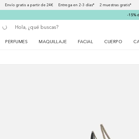
Envío gratis a partir de 24€ Entrega en 2-3 días* 2 muestras gratis*
-15% d
Regresar
Ejecutar búsqueda
PERFUMES
MAQUILLAJE
FACIAL
CUERPO
C
Abrir menú Perfumes
Abrir menú Maquillaje
Abrir menú Facial
Abrir menú Cuer
Ab