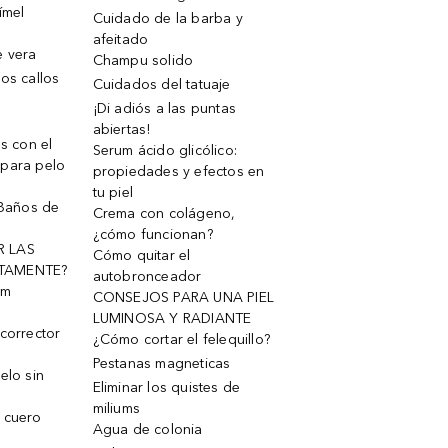
ímel
Cuidado de la barba y
afeitado
e vera
Champu solido
os callos
Cuidados del tatuaje
¡Di adiós a las puntas
abiertas!
os con el
Serum ácido glicólico:
 para pelo
propiedades y efectos en
tu piel
 Baños de
Crema con colágeno,
¿cómo funcionan?
R LAS
Cómo quitar el
TAMENTE?
autobronceador
um
CONSEJOS PARA UNA PIEL
LUMINOSA Y RADIANTE
corrector
¿Cómo cortar el felequillo?
Pestanas magneticas
elo sin
Eliminar los quistes de
miliums
 cuero
Agua de colonia