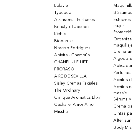
Lolavie
Maquinill
Typebea
Bálsamos
Atkinsons - Perfumes
Estuches
mujer
Beauty of Joseon
Protecció
Kiehl’s
Organiza
Biodance
maquillaj
Narciso Rodriguez
Crema an
Apivita - Champús
Algodone
CHANEL - LE LIFT
Aplicado
PRORASO
Perfumes
AIRE DE SEVILLA
Aceites 
Sisley Cremas Faciales
Aceites e
The Ordinary
masaje
Clinique Aromatics Elixir
Sérums y 
Cacharel Amor Amor
Crema pa
Missha
Cintas pa
After sun
Body Mis