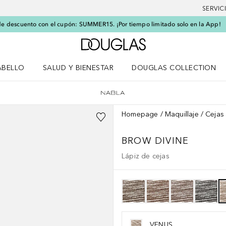
SERVIC
e descuento con el cupón: SUMMER15. ¡Por tiempo limitado solo en la App!
A Douglas Home
ABELLO
SALUD Y BIENESTAR
DOUGLAS COLLECTION
po
rir menú Cabello
Abrir menú Salud y bienestar
Homepage
Maquillaje
Cejas
BROW DIVINE
Lápiz de cejas
VENUS