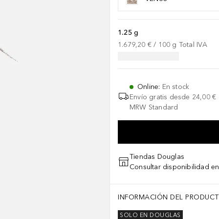
1.25 g
1.679,20 €
 / 
100
g
Total IVA
Online
:
En stock
Envío gratis desde
24,00 €
MRW Standard
Tiendas Douglas
Consultar disponibilidad en
INFORMACIÓN DEL PRODUC
SOLO EN DOUGLAS