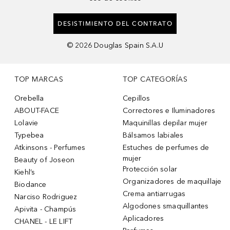
DESISTIMIENTO DEL CONTRATO
©
2026
Douglas Spain S.A.U
TOP MARCAS
TOP CATEGORÍAS
Orebella
Cepillos
ABOUT-FACE
Correctores e Iluminadores
Lolavie
Maquinillas depilar mujer
Typebea
Bálsamos labiales
Atkinsons - Perfumes
Estuches de perfumes de
mujer
Beauty of Joseon
Protección solar
Kiehl’s
Organizadores de maquillaje
Biodance
Crema antiarrugas
Narciso Rodriguez
Algodones smaquillantes
Apivita - Champús
Aplicadores
CHANEL - LE LIFT