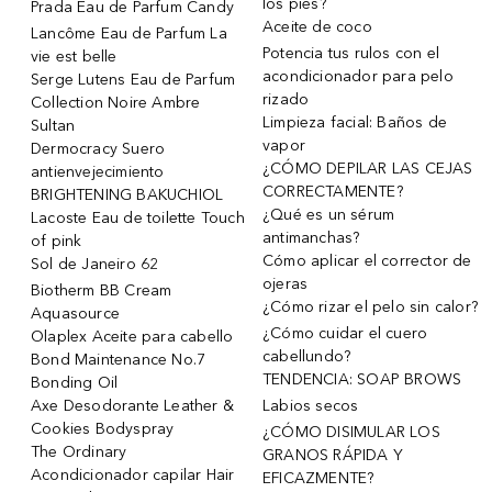
los pies?
Prada Eau de Parfum Candy
Aceite de coco
Lancôme Eau de Parfum La
Potencia tus rulos con el
vie est belle
acondicionador para pelo
Serge Lutens Eau de Parfum
rizado
Collection Noire Ambre
Limpieza facial: Baños de
Sultan
vapor
Dermocracy Suero
¿CÓMO DEPILAR LAS CEJAS
antienvejecimiento
CORRECTAMENTE?
BRIGHTENING BAKUCHIOL
¿Qué es un sérum
Lacoste Eau de toilette Touch
antimanchas?
of pink
Cómo aplicar el corrector de
Sol de Janeiro 62
ojeras
Biotherm BB Cream
¿Cómo rizar el pelo sin calor?
Aquasource
¿Cómo cuidar el cuero
Olaplex Aceite para cabello
cabellundo?
Bond Maintenance No.7
TENDENCIA: SOAP BROWS
Bonding Oil
Axe Desodorante Leather &
Labios secos
Cookies Bodyspray
¿CÓMO DISIMULAR LOS
The Ordinary
GRANOS RÁPIDA Y
Acondicionador capilar Hair
EFICAZMENTE?