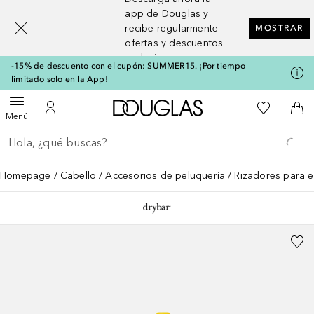
[navigation.slideout.screenreader]
app de Douglas y
recibe regularmente
MOSTRAR
ofertas y descuentos
exclusivos
-15% de descuento con el cupón: SUMMER15. ¡Por tiempo
limitado solo en la App!
A Douglas Home
Mi lista d
Abrir menú
Mi cuenta
A l
Menú
Regresar
Ejecutar búsqueda
Homepage
Cabello
Accesorios de peluquería
Rizadores para e