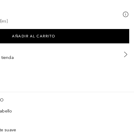
[es]
AÑADIR AL CARRITO
 tienda
TO
abello
nte suave