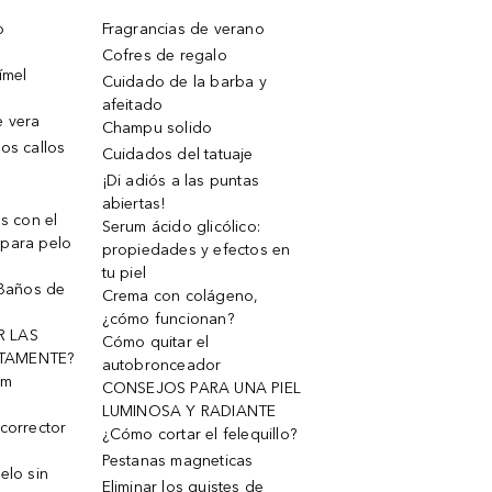
o
Fragrancias de verano
Cofres de regalo
ímel
Cuidado de la barba y
afeitado
e vera
Champu solido
os callos
Cuidados del tatuaje
¡Di adiós a las puntas
abiertas!
os con el
Serum ácido glicólico:
 para pelo
propiedades y efectos en
tu piel
 Baños de
Crema con colágeno,
¿cómo funcionan?
R LAS
Cómo quitar el
TAMENTE?
autobronceador
um
CONSEJOS PARA UNA PIEL
LUMINOSA Y RADIANTE
corrector
¿Cómo cortar el felequillo?
Pestanas magneticas
elo sin
Eliminar los quistes de