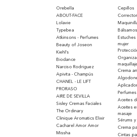
Orebella
Cepillos
ABOUT-FACE
Corrector
Lolavie
Maquinill
Typebea
Bálsamos
Atkinsons - Perfumes
Estuches
mujer
Beauty of Joseon
Protecció
Kiehl’s
Organiza
Biodance
maquillaj
Narciso Rodriguez
Crema an
Apivita - Champús
Algodone
CHANEL - LE LIFT
Aplicado
PRORASO
Perfumes
AIRE DE SEVILLA
Aceites 
Sisley Cremas Faciales
Aceites e
The Ordinary
masaje
Clinique Aromatics Elixir
Sérums y 
Cacharel Amor Amor
Crema pa
Missha
Cintas pa