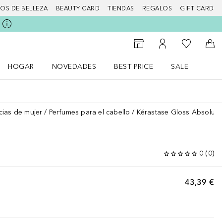
IOS DE BELLEZA
BEAUTY CARD
TIENDAS
REGALOS
GIFT CARD
Mi lista d
Al Storefinder
Mi cuenta
A l
HOGAR
NOVEDADES
BEST PRICE
SALE
Abrir menú Hogar
Abrir menú Novedades
Abrir menú Sal
cias de mujer
Perfumes para el cabello
Kérastase Gloss Absolu
0
(
0
)
43,39 €