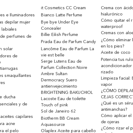
it Cosmetics CC Cream
Crema con ácid
hialurónico
es e Iluminadores
Bianco Latte Perfume
Cómo quitar el r
as depilar mujer
Bye bye Under Eye
waterproof
Concealer
 labiales
Cremas con alo
Billie Eilish Perfume
 de perfumes de
¿Cómo eliminar l
Prada Eau de Parfum Candy
en los pies?
n solar
Lancôme Eau de Parfum La
Aceite de coco
vie est belle
dores de
Potencia tus rul
Serge Lutens Eau de
e
acondicionador
Parfum Collection Noire
tiarrugas
rizado
Ambre Sultan
s smaquillantes
Limpieza facial:
Dermocracy Suero
res
vapor
antienvejecimiento
¿CÓMO DEPILA
BRIGHTENING BAKUCHIOL
de ducha
CEJAS CORREC
Lacoste Eau de toilette
¿Qué es un sér
senciales y de
Touch of pink
antimanchas?
Sol de Janeiro 62
Cómo aplicar el 
aceites capilares
Biotherm BB Cream
de ojeras
ra acne
Aquasource
¿Cómo rizar el p
ra el pelo
Olaplex Aceite para cabello