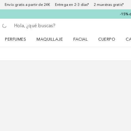
Envío gratis a partir de 24€ Entrega en 2-3 días* 2 muestras gratis*
-15% d
Regresar
Ejecutar búsqueda
PERFUMES
MAQUILLAJE
FACIAL
CUERPO
C
Abrir menú Perfumes
Abrir menú Maquillaje
Abrir menú Facial
Abrir menú Cuer
Ab