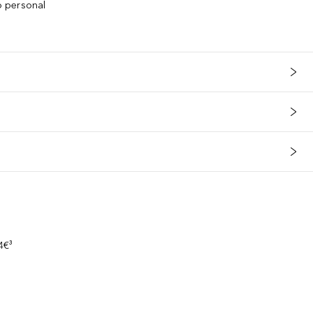
to personal
s
4€³