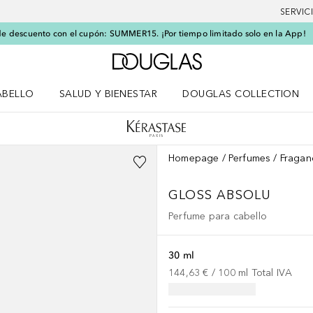
SERVIC
e descuento con el cupón: SUMMER15. ¡Por tiempo limitado solo en la App!
A Douglas Home
ABELLO
SALUD Y BIENESTAR
DOUGLAS COLLECTION
po
rir menú Cabello
Abrir menú Salud y bienestar
Homepage
Perfumes
Fragan
GLOSS ABSOLU
Perfume para cabello
30 ml
144,63 €
 / 
100
ml
Total IVA