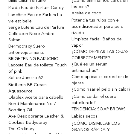
Billie Eilish Perfume
¿Cómo eliminar los callos en
los pies?
Prada Eau de Parfum Candy
Aceite de coco
Lancôme Eau de Parfum La
Potencia tus rulos con el
vie est belle
acondicionador para pelo
Serge Lutens Eau de Parfum
rizado
Collection Noire Ambre
Limpieza facial: Baños de
Sultan
vapor
Dermocracy Suero
¿CÓMO DEPILAR LAS CEJAS
antienvejecimiento
CORRECTAMENTE?
BRIGHTENING BAKUCHIOL
¿Qué es un sérum
Lacoste Eau de toilette Touch
antimanchas?
of pink
Cómo aplicar el corrector de
Sol de Janeiro 62
ojeras
Biotherm BB Cream
¿Cómo rizar el pelo sin calor?
Aquasource
¿Cómo cuidar el cuero
Olaplex Aceite para cabello
cabellundo?
Bond Maintenance No.7
TENDENCIA: SOAP BROWS
Bonding Oil
Axe Desodorante Leather &
Labios secos
Cookies Bodyspray
¿CÓMO DISIMULAR LOS
The Ordinary
GRANOS RÁPIDA Y