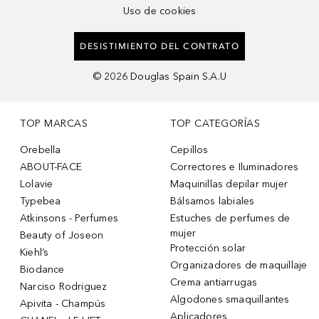
Uso de cookies
DESISTIMIENTO DEL CONTRATO
©
2026
Douglas Spain S.A.U
TOP MARCAS
TOP CATEGORÍAS
Orebella
Cepillos
ABOUT-FACE
Correctores e Iluminadores
Lolavie
Maquinillas depilar mujer
Typebea
Bálsamos labiales
Atkinsons - Perfumes
Estuches de perfumes de
mujer
Beauty of Joseon
Protección solar
Kiehl’s
Organizadores de maquillaje
Biodance
Crema antiarrugas
Narciso Rodriguez
Algodones smaquillantes
Apivita - Champús
Aplicadores