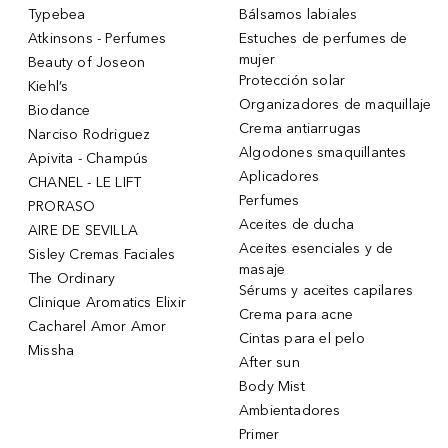
Typebea
Bálsamos labiales
Atkinsons - Perfumes
Estuches de perfumes de
mujer
Beauty of Joseon
Protección solar
Kiehl’s
Organizadores de maquillaje
Biodance
Crema antiarrugas
Narciso Rodriguez
Algodones smaquillantes
Apivita - Champús
Aplicadores
CHANEL - LE LIFT
Perfumes
PRORASO
Aceites de ducha
AIRE DE SEVILLA
Aceites esenciales y de
Sisley Cremas Faciales
masaje
The Ordinary
Sérums y aceites capilares
Clinique Aromatics Elixir
Crema para acne
Cacharel Amor Amor
Cintas para el pelo
Missha
After sun
Body Mist
Ambientadores
Primer