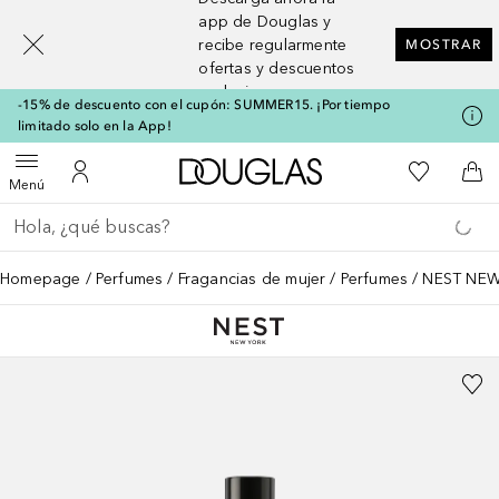
[navigation.slideout.screenreader]
app de Douglas y
recibe regularmente
MOSTRAR
ofertas y descuentos
exclusivos
-15% de descuento con el cupón: SUMMER15. ¡Por tiempo
limitado solo en la App!
A Douglas Home
Mi lista d
Abrir menú
Mi cuenta
A l
Menú
Regresar
Ejecutar búsqueda
Homepage
Perfumes
Fragancias de mujer
Perfumes
NEST NEW