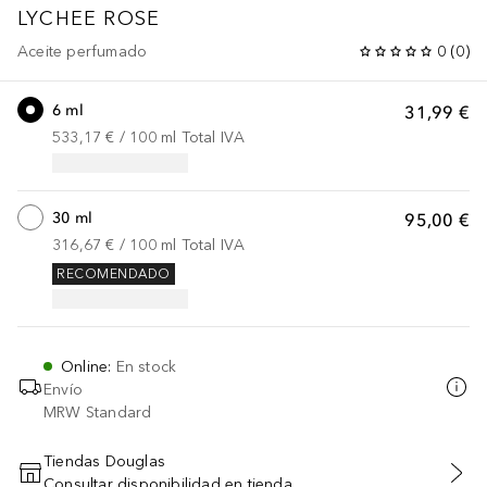
LYCHEE ROSE
Aceite perfumado
0
(
0
)
6 ml
31,99 €
533,17 €
 / 
100
ml
Total IVA
30 ml
95,00 €
316,67 €
 / 
100
ml
Total IVA
RECOMENDADO
Online
:
En stock
Envío
MRW Standard
Tiendas Douglas
Consultar disponibilidad en tienda
AÑADIR AL CARRITO