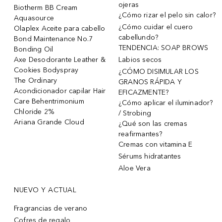
ojeras
Biotherm BB Cream
¿Cómo rizar el pelo sin calor?
Aquasource
¿Cómo cuidar el cuero
Olaplex Aceite para cabello
cabellundo?
Bond Maintenance No.7
TENDENCIA: SOAP BROWS
Bonding Oil
Axe Desodorante Leather &
Labios secos
Cookies Bodyspray
¿CÓMO DISIMULAR LOS
The Ordinary
GRANOS RÁPIDA Y
Acondicionador capilar Hair
EFICAZMENTE?
Care Behentrimonium
¿Cómo aplicar el iluminador?
Chloride 2%
/ Strobing
Ariana Grande Cloud
¿Qué son las cremas
reafirmantes?
Cremas con vitamina E
Sérums hidratantes
Aloe Vera
NUEVO Y ACTUAL
Fragrancias de verano
Cofres de regalo