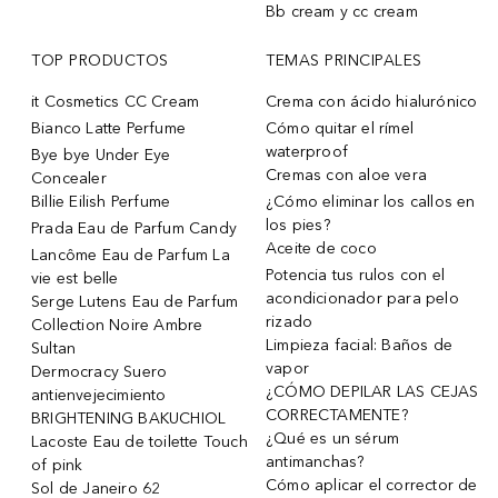
Bb cream y cc cream
TOP PRODUCTOS
TEMAS PRINCIPALES
it Cosmetics CC Cream
Crema con ácido hialurónico
Bianco Latte Perfume
Cómo quitar el rímel
waterproof
Bye bye Under Eye
Cremas con aloe vera
Concealer
Billie Eilish Perfume
¿Cómo eliminar los callos en
los pies?
Prada Eau de Parfum Candy
Aceite de coco
Lancôme Eau de Parfum La
Potencia tus rulos con el
vie est belle
acondicionador para pelo
Serge Lutens Eau de Parfum
rizado
Collection Noire Ambre
Limpieza facial: Baños de
Sultan
vapor
Dermocracy Suero
¿CÓMO DEPILAR LAS CEJAS
antienvejecimiento
CORRECTAMENTE?
BRIGHTENING BAKUCHIOL
¿Qué es un sérum
Lacoste Eau de toilette Touch
antimanchas?
of pink
Cómo aplicar el corrector de
Sol de Janeiro 62