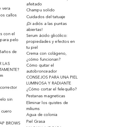
afeitado
e vera
Champu solido
os callos
Cuidados del tatuaje
¡Di adiós a las puntas
abiertas!
os con el
Serum ácido glicólico:
 para pelo
propiedades y efectos en
tu piel
 Baños de
Crema con colágeno,
¿cómo funcionan?
R LAS
Cómo quitar el
TAMENTE?
autobronceador
um
CONSEJOS PARA UNA PIEL
LUMINOSA Y RADIANTE
corrector
¿Cómo cortar el felequillo?
Pestanas magneticas
elo sin
Eliminar los quistes de
miliums
 cuero
Agua de colonia
Piel Grasa
OAP BROWS