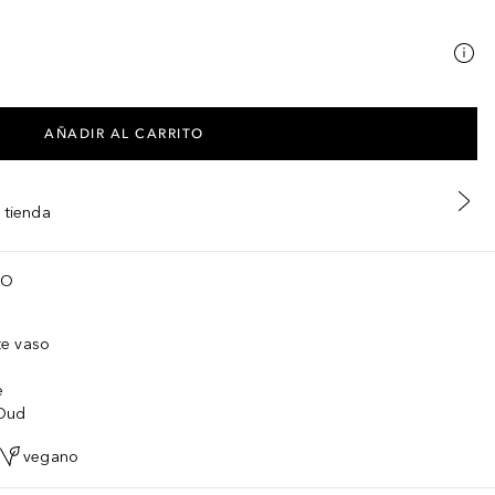
AÑADIR AL CARRITO
 tienda
TO
te vaso
e
 Oud
vegano