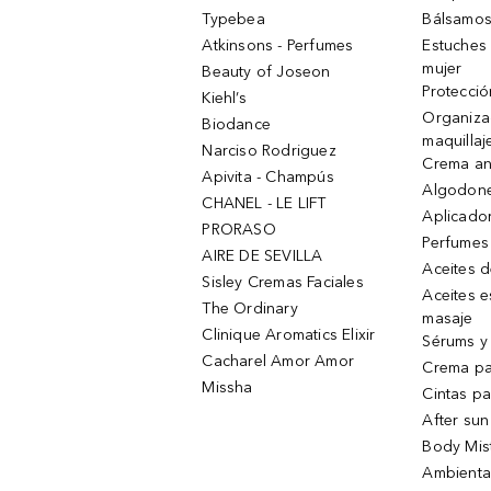
Typebea
Bálsamos
Atkinsons - Perfumes
Estuches
mujer
Beauty of Joseon
Protecció
Kiehl’s
Organiza
Biodance
maquillaj
Narciso Rodriguez
Crema an
Apivita - Champús
Algodone
CHANEL - LE LIFT
Aplicado
PRORASO
Perfumes
AIRE DE SEVILLA
Aceites 
Sisley Cremas Faciales
Aceites e
The Ordinary
masaje
Clinique Aromatics Elixir
Sérums y 
Cacharel Amor Amor
Crema pa
Missha
Cintas pa
After sun
Body Mis
Ambienta