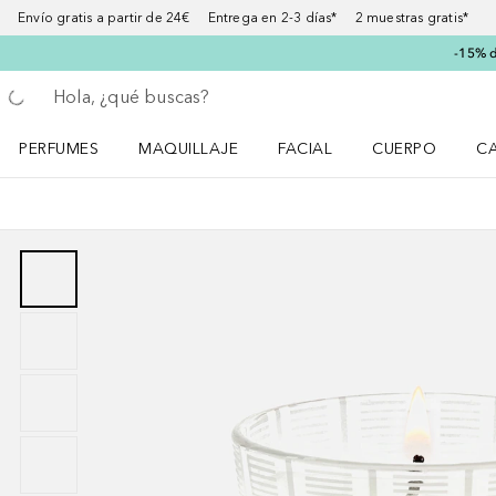
Envío gratis a partir de 24€ Entrega en 2-3 días* 2 muestras gratis*
-15% d
Regresar
Ejecutar búsqueda
PERFUMES
MAQUILLAJE
FACIAL
CUERPO
C
Abrir menú Perfumes
Abrir menú Maquillaje
Abrir menú Facial
Abrir menú Cuer
Ab