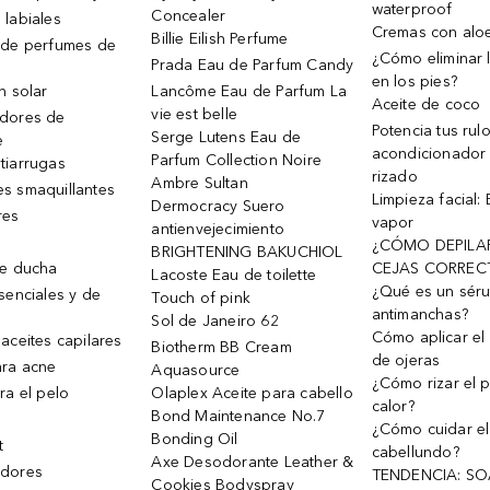
waterproof
Concealer
 labiales
Cremas con alo
Billie Eilish Perfume
 de perfumes de
¿Cómo eliminar l
Prada Eau de Parfum Candy
en los pies?
n solar
Lancôme Eau de Parfum La
Aceite de coco
vie est belle
dores de
Potencia tus rul
Serge Lutens Eau de
e
acondicionador
Parfum Collection Noire
tiarrugas
rizado
Ambre Sultan
s smaquillantes
Limpieza facial:
Dermocracy Suero
res
vapor
antienvejecimiento
¿CÓMO DEPILA
BRIGHTENING BAKUCHIOL
de ducha
CEJAS CORREC
Lacoste Eau de toilette
¿Qué es un sér
senciales y de
Touch of pink
antimanchas?
Sol de Janeiro 62
Cómo aplicar el 
aceites capilares
Biotherm BB Cream
de ojeras
ra acne
Aquasource
¿Cómo rizar el p
ra el pelo
Olaplex Aceite para cabello
calor?
Bond Maintenance No.7
¿Cómo cuidar el
Bonding Oil
t
cabellundo?
Axe Desodorante Leather &
dores
TENDENCIA: S
Cookies Bodyspray