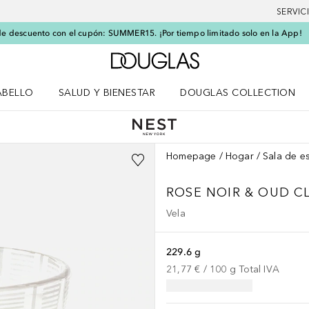
SERVIC
e descuento con el cupón: SUMMER15. ¡Por tiempo limitado solo en la App!
A Douglas Home
ABELLO
SALUD Y BIENESTAR
DOUGLAS COLLECTION
po
rir menú Cabello
Abrir menú Salud y bienestar
Homepage
Hogar
Sala de es
ROSE NOIR & OUD C
Vela
229.6 g
21,77 €
 / 
100
g
Total IVA