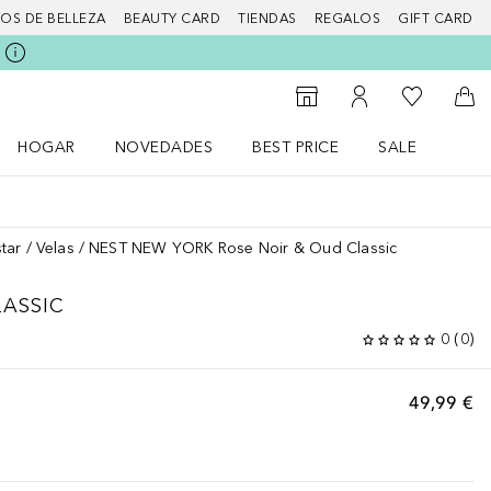
IOS DE BELLEZA
BEAUTY CARD
TIENDAS
REGALOS
GIFT CARD
Mi lista d
Al Storefinder
Mi cuenta
A l
HOGAR
NOVEDADES
BEST PRICE
SALE
Abrir menú Hogar
Abrir menú Novedades
Abrir menú Sal
tar
Velas
NEST NEW YORK Rose Noir & Oud Classic
LASSIC
0
(
0
)
49,99 €