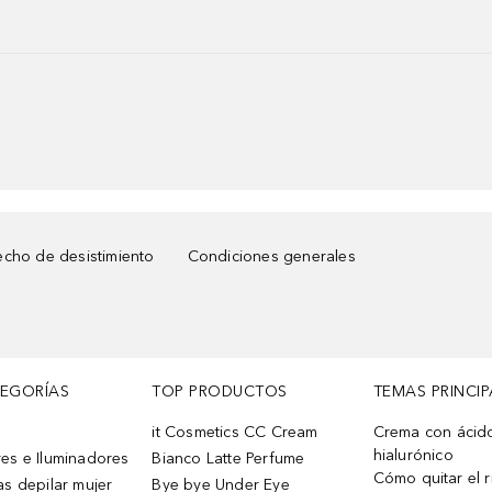
cho de desistimiento
Condiciones generales
TEGORÍAS
TOP PRODUCTOS
TEMAS PRINCIP
it Cosmetics CC Cream
Crema con ácid
hialurónico
es e Iluminadores
Bianco Latte Perfume
Cómo quitar el r
as depilar mujer
Bye bye Under Eye