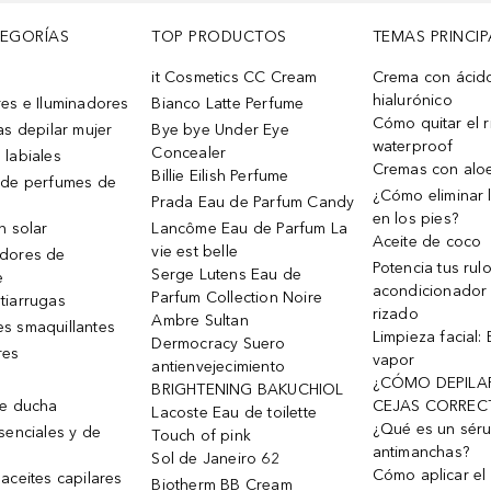
TEGORÍAS
TOP PRODUCTOS
TEMAS PRINCIP
it Cosmetics CC Cream
Crema con ácid
hialurónico
es e Iluminadores
Bianco Latte Perfume
Cómo quitar el r
as depilar mujer
Bye bye Under Eye
waterproof
Concealer
 labiales
Cremas con alo
Billie Eilish Perfume
 de perfumes de
¿Cómo eliminar l
Prada Eau de Parfum Candy
en los pies?
n solar
Lancôme Eau de Parfum La
Aceite de coco
vie est belle
dores de
Potencia tus rul
Serge Lutens Eau de
e
acondicionador
Parfum Collection Noire
tiarrugas
rizado
Ambre Sultan
s smaquillantes
Limpieza facial:
Dermocracy Suero
res
vapor
antienvejecimiento
¿CÓMO DEPILA
BRIGHTENING BAKUCHIOL
de ducha
CEJAS CORREC
Lacoste Eau de toilette
¿Qué es un sér
senciales y de
Touch of pink
antimanchas?
Sol de Janeiro 62
Cómo aplicar el 
aceites capilares
Biotherm BB Cream