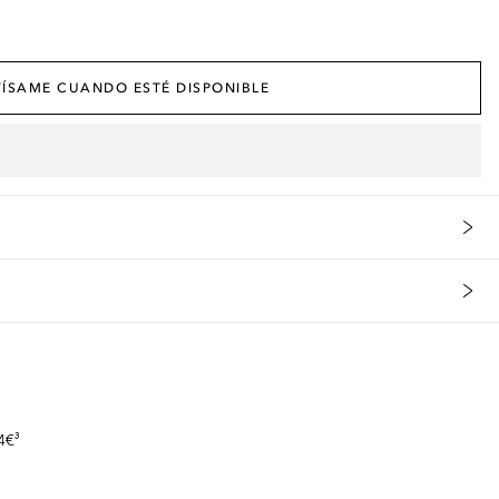
ÍSAME CUANDO ESTÉ DISPONIBLE
s
4€³