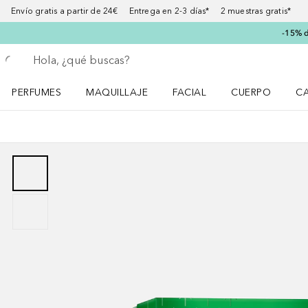
Envío gratis a partir de 24€ Entrega en 2-3 días* 2 muestras gratis*
-15% d
Regresar
Ejecutar búsqueda
PERFUMES
MAQUILLAJE
FACIAL
CUERPO
C
Abrir menú Perfumes
Abrir menú Maquillaje
Abrir menú Facial
Abrir menú Cuer
Ab