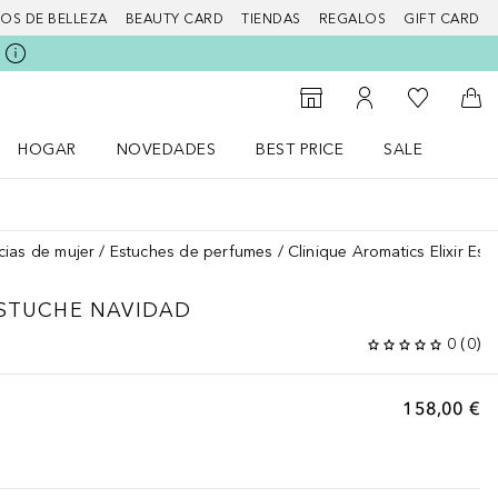
IOS DE BELLEZA
BEAUTY CARD
TIENDAS
REGALOS
GIFT CARD
Mi lista d
Al Storefinder
Mi cuenta
A l
HOGAR
NOVEDADES
BEST PRICE
SALE
Abrir menú Hogar
Abrir menú Novedades
Abrir menú Sal
cias de mujer
Estuches de perfumes
Clinique Aromatics Elixir Es
STUCHE NAVIDAD
0
(
0
)
158,00 €