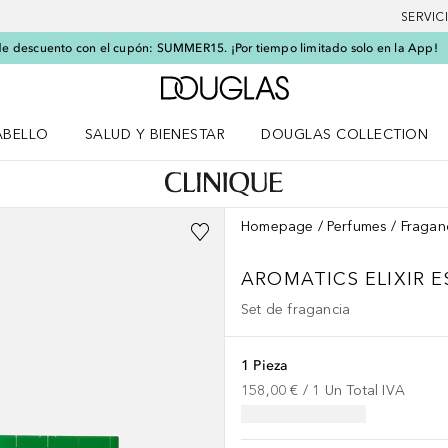
SERVIC
e descuento con el cupón: SUMMER15. ¡Por tiempo limitado solo en la App!
A Douglas Home
ABELLO
SALUD Y BIENESTAR
DOUGLAS COLLECTION
po
rir menú Cabello
Abrir menú Salud y bienestar
Homepage
Perfumes
Fragan
AROMATICS ELIXIR
E
Set de fragancia
1 Pieza
158,00 €
 / 
1
Un
Total IVA