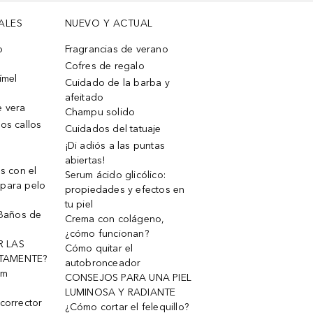
ALES
NUEVO Y ACTUAL
o
Fragrancias de verano
Cofres de regalo
ímel
Cuidado de la barba y
afeitado
e vera
Champu solido
os callos
Cuidados del tatuaje
¡Di adiós a las puntas
abiertas!
os con el
Serum ácido glicólico:
 para pelo
propiedades y efectos en
tu piel
 Baños de
Crema con colágeno,
¿cómo funcionan?
R LAS
Cómo quitar el
TAMENTE?
autobronceador
um
CONSEJOS PARA UNA PIEL
LUMINOSA Y RADIANTE
corrector
¿Cómo cortar el felequillo?