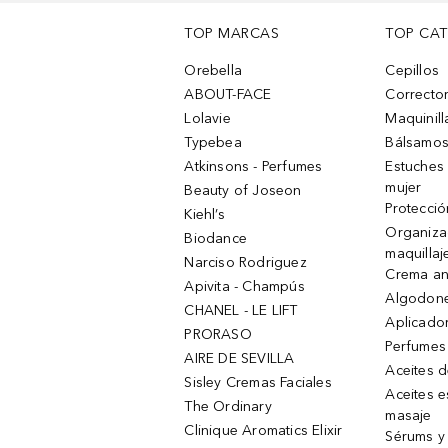
TOP MARCAS
TOP CA
Orebella
Cepillos
ABOUT-FACE
Corrector
Lolavie
Maquinill
Typebea
Bálsamos
Atkinsons - Perfumes
Estuches
mujer
Beauty of Joseon
Protecció
Kiehl’s
Organiza
Biodance
maquillaj
Narciso Rodriguez
Crema an
Apivita - Champús
Algodone
CHANEL - LE LIFT
Aplicado
PRORASO
Perfumes
AIRE DE SEVILLA
Aceites 
Sisley Cremas Faciales
Aceites e
The Ordinary
masaje
Clinique Aromatics Elixir
Sérums y 