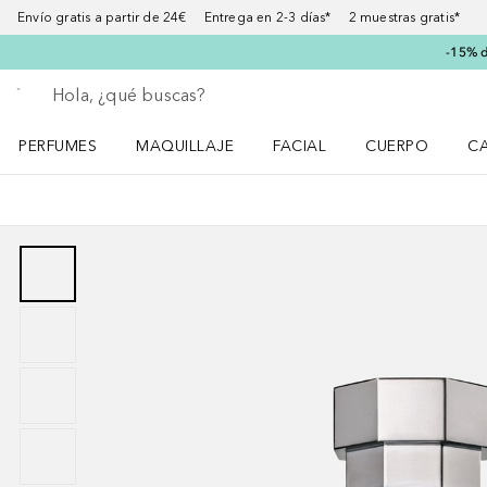
Envío gratis a partir de 24€ Entrega en 2-3 días* 2 muestras gratis*
-15% d
Regresar
Ejecutar búsqueda
PERFUMES
MAQUILLAJE
FACIAL
CUERPO
C
Abrir menú Perfumes
Abrir menú Maquillaje
Abrir menú Facial
Abrir menú Cuer
Ab