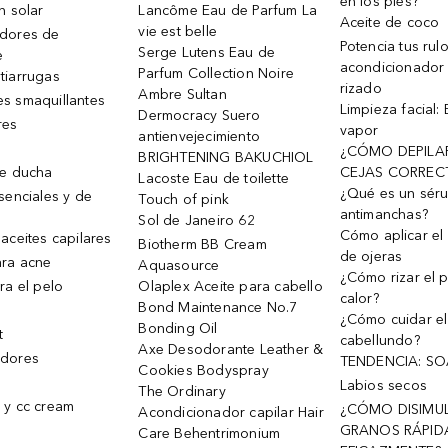
en los pies?
n solar
Lancôme Eau de Parfum La
Aceite de coco
vie est belle
dores de
Potencia tus rul
Serge Lutens Eau de
e
acondicionador
Parfum Collection Noire
tiarrugas
rizado
Ambre Sultan
s smaquillantes
Limpieza facial:
Dermocracy Suero
res
vapor
antienvejecimiento
¿CÓMO DEPILA
BRIGHTENING BAKUCHIOL
de ducha
CEJAS CORREC
Lacoste Eau de toilette
¿Qué es un sér
senciales y de
Touch of pink
antimanchas?
Sol de Janeiro 62
Cómo aplicar el 
aceites capilares
Biotherm BB Cream
de ojeras
ra acne
Aquasource
¿Cómo rizar el p
ra el pelo
Olaplex Aceite para cabello
calor?
Bond Maintenance No.7
¿Cómo cuidar el
Bonding Oil
t
cabellundo?
Axe Desodorante Leather &
dores
TENDENCIA: S
Cookies Bodyspray
Labios secos
The Ordinary
 y cc cream
¿CÓMO DISIMU
Acondicionador capilar Hair
GRANOS RÁPID
Care Behentrimonium