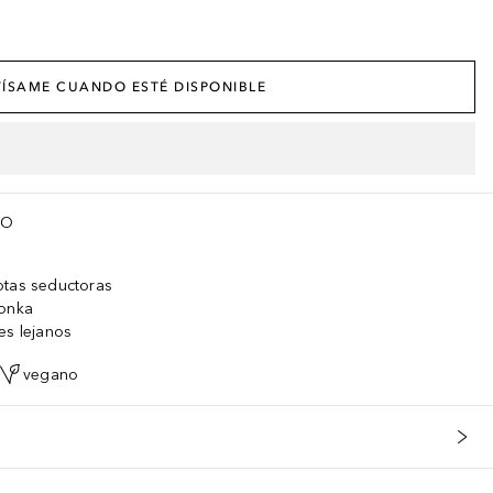
ÍSAME CUANDO ESTÉ DISPONIBLE
TO
otas seductoras
tonka
es lejanos
vegano