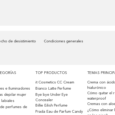
cho de desistimiento
Condiciones generales
TEGORÍAS
TOP PRODUCTOS
TEMAS PRINCIP
it Cosmetics CC Cream
Crema con ácid
hialurónico
es e Iluminadores
Bianco Latte Perfume
Cómo quitar el r
as depilar mujer
Bye bye Under Eye
waterproof
Concealer
 labiales
Cremas con alo
Billie Eilish Perfume
 de perfumes de
¿Cómo eliminar l
Prada Eau de Parfum Candy