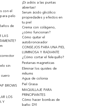
¡Di adiós a las puntas
abiertas!
os con el
Serum ácido glicólico:
 para pelo
propiedades y efectos en
tu piel
 Baños de
Crema con colágeno,
¿cómo funcionan?
R LAS
Cómo quitar el
TAMENTE?
autobronceador
um
CONSEJOS PARA UNA PIEL
LUMINOSA Y RADIANTE
corrector
¿Cómo cortar el felequillo?
Pestanas magneticas
elo sin
Eliminar los quistes de
miliums
 cuero
Agua de colonia
Piel Grasa
OAP BROWS
MAQUILLAJE PARA
PRINCIPIANTES
LAR LOS
Cómo hacer bombas de
A Y
baño: DYI