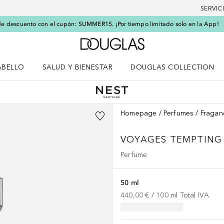
SERVIC
e descuento con el cupón: SUMMER15. ¡Por tiempo limitado solo en la App!
A Douglas Home
ABELLO
SALUD Y BIENESTAR
DOUGLAS COLLECTION
po
rir menú Cabello
Abrir menú Salud y bienestar
Homepage
Perfumes
Fragan
VOYAGES TEMPTING
Perfume
50 ml
440,00 €
 / 
100
ml
Total IVA