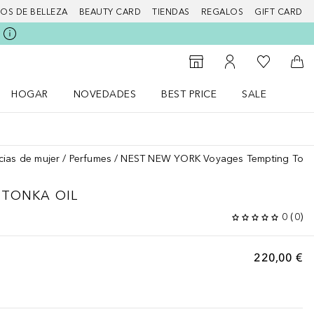
IOS DE BELLEZA
BEAUTY CARD
TIENDAS
REGALOS
GIFT CARD
Mi lista d
Al Storefinder
Mi cuenta
A l
HOGAR
NOVEDADES
BEST PRICE
SALE
Abrir menú Hogar
Abrir menú Novedades
Abrir menú Sal
cias de mujer
Perfumes
NEST NEW YORK Voyages Tempting Tonk
 TONKA OIL
0
(
0
)
220,00 €