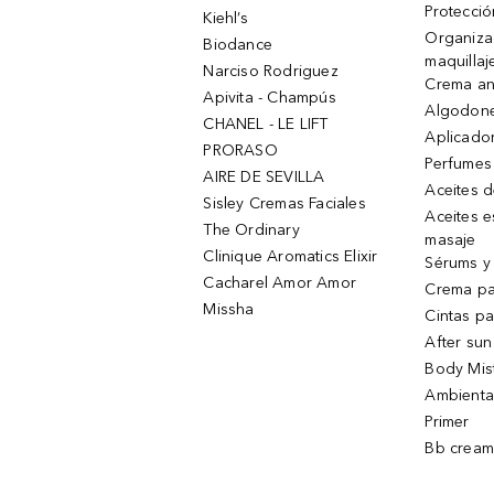
Protecció
Kiehl’s
Organiza
Biodance
maquillaj
Narciso Rodriguez
Crema an
Apivita - Champús
Algodone
CHANEL - LE LIFT
Aplicado
PRORASO
Perfumes
AIRE DE SEVILLA
Aceites 
Sisley Cremas Faciales
Aceites e
The Ordinary
masaje
Clinique Aromatics Elixir
Sérums y 
Cacharel Amor Amor
Crema pa
Missha
Cintas pa
After sun
Body Mis
Ambienta
Primer
Bb cream