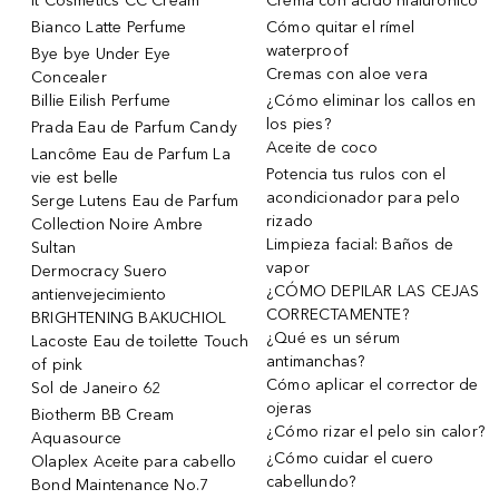
it Cosmetics CC Cream
Crema con ácido hialurónico
Bianco Latte Perfume
Cómo quitar el rímel
waterproof
Bye bye Under Eye
Cremas con aloe vera
Concealer
Billie Eilish Perfume
¿Cómo eliminar los callos en
los pies?
Prada Eau de Parfum Candy
Aceite de coco
Lancôme Eau de Parfum La
Potencia tus rulos con el
vie est belle
acondicionador para pelo
Serge Lutens Eau de Parfum
rizado
Collection Noire Ambre
Limpieza facial: Baños de
Sultan
vapor
Dermocracy Suero
¿CÓMO DEPILAR LAS CEJAS
antienvejecimiento
CORRECTAMENTE?
BRIGHTENING BAKUCHIOL
¿Qué es un sérum
Lacoste Eau de toilette Touch
antimanchas?
of pink
Cómo aplicar el corrector de
Sol de Janeiro 62
ojeras
Biotherm BB Cream
¿Cómo rizar el pelo sin calor?
Aquasource
¿Cómo cuidar el cuero
Olaplex Aceite para cabello
cabellundo?
Bond Maintenance No.7