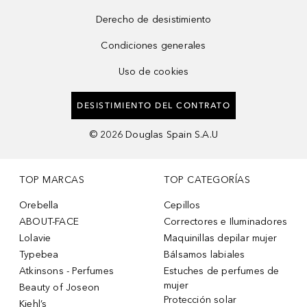
Derecho de desistimiento
Condiciones generales
Uso de cookies
DESISTIMIENTO DEL CONTRATO
©
2026
Douglas Spain S.A.U
TOP MARCAS
TOP CATEGORÍAS
Orebella
Cepillos
ABOUT-FACE
Correctores e Iluminadores
Lolavie
Maquinillas depilar mujer
Typebea
Bálsamos labiales
Atkinsons - Perfumes
Estuches de perfumes de
mujer
Beauty of Joseon
Protección solar
Kiehl’s