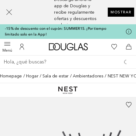
[navigation.slideout.screenreader]
app de Douglas y
recibe regularmente
MOSTRAR
ofertas y descuentos
exclusivos
-15% de descuento con el cupón: SUMMER15. ¡Por tiempo
limitado solo en la App!
A Douglas Home
Mi lista d
Abrir menú
Mi cuenta
A l
Menú
Regresar
Ejecutar búsqueda
Homepage
Hogar
Sala de estar
Ambientadores
NEST NEW YOR