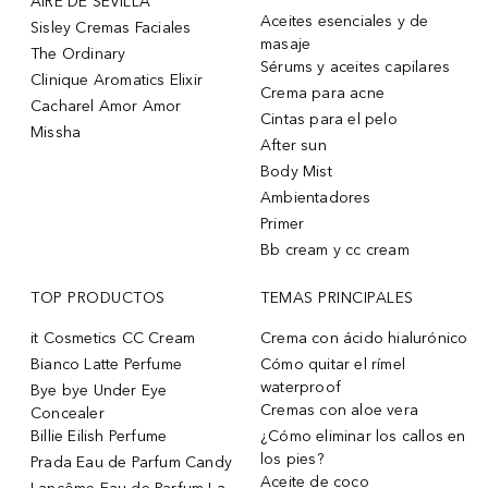
AIRE DE SEVILLA
Aceites esenciales y de
Sisley Cremas Faciales
masaje
The Ordinary
Sérums y aceites capilares
Clinique Aromatics Elixir
Crema para acne
Cacharel Amor Amor
Cintas para el pelo
Missha
After sun
Body Mist
Ambientadores
Primer
Bb cream y cc cream
TOP PRODUCTOS
TEMAS PRINCIPALES
it Cosmetics CC Cream
Crema con ácido hialurónico
Bianco Latte Perfume
Cómo quitar el rímel
waterproof
Bye bye Under Eye
Cremas con aloe vera
Concealer
Billie Eilish Perfume
¿Cómo eliminar los callos en
los pies?
Prada Eau de Parfum Candy
Aceite de coco