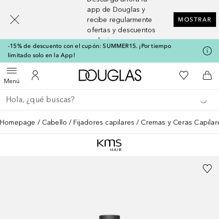
[navigation.slideout.screenreader]
app de Douglas y
recibe regularmente
MOSTRAR
ofertas y descuentos
exclusivos
-15% de descuento con el cupón: SUMMER15. ¡Por tiempo
limitado solo en la App!
A Douglas Home
Mi lista d
Abrir menú
Mi cuenta
A l
Menú
Regresar
Ejecutar búsqueda
Homepage
Cabello
Fijadores capilares
Cremas y Ceras Capilar