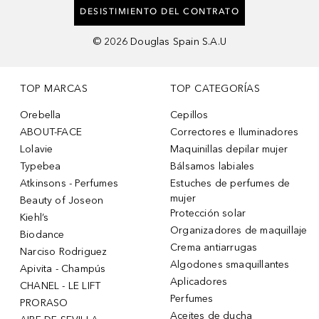
DESISTIMIENTO DEL CONTRATO
©
2026
Douglas Spain S.A.U
TOP MARCAS
TOP CATEGORÍAS
Orebella
Cepillos
ABOUT-FACE
Correctores e Iluminadores
Lolavie
Maquinillas depilar mujer
Typebea
Bálsamos labiales
Atkinsons - Perfumes
Estuches de perfumes de
mujer
Beauty of Joseon
Protección solar
Kiehl’s
Organizadores de maquillaje
Biodance
Crema antiarrugas
Narciso Rodriguez
Algodones smaquillantes
Apivita - Champús
Aplicadores
CHANEL - LE LIFT
Perfumes
PRORASO
Aceites de ducha