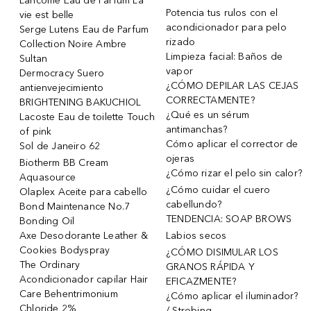
Lancôme Eau de Parfum La
Potencia tus rulos con el
vie est belle
acondicionador para pelo
Serge Lutens Eau de Parfum
rizado
Collection Noire Ambre
Limpieza facial: Baños de
Sultan
vapor
Dermocracy Suero
¿CÓMO DEPILAR LAS CEJAS
antienvejecimiento
CORRECTAMENTE?
BRIGHTENING BAKUCHIOL
¿Qué es un sérum
Lacoste Eau de toilette Touch
antimanchas?
of pink
Cómo aplicar el corrector de
Sol de Janeiro 62
ojeras
Biotherm BB Cream
¿Cómo rizar el pelo sin calor?
Aquasource
¿Cómo cuidar el cuero
Olaplex Aceite para cabello
cabellundo?
Bond Maintenance No.7
TENDENCIA: SOAP BROWS
Bonding Oil
Axe Desodorante Leather &
Labios secos
Cookies Bodyspray
¿CÓMO DISIMULAR LOS
The Ordinary
GRANOS RÁPIDA Y
Acondicionador capilar Hair
EFICAZMENTE?
Care Behentrimonium
¿Cómo aplicar el iluminador?
Chloride 2%
/ Strobing