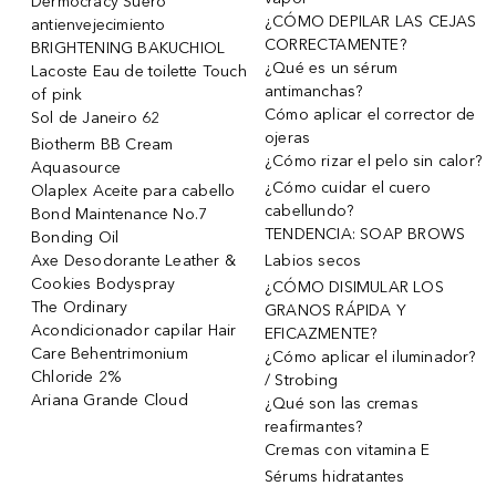
Dermocracy Suero
¿CÓMO DEPILAR LAS CEJAS
antienvejecimiento
CORRECTAMENTE?
BRIGHTENING BAKUCHIOL
¿Qué es un sérum
Lacoste Eau de toilette Touch
antimanchas?
of pink
Cómo aplicar el corrector de
Sol de Janeiro 62
ojeras
Biotherm BB Cream
¿Cómo rizar el pelo sin calor?
Aquasource
¿Cómo cuidar el cuero
Olaplex Aceite para cabello
cabellundo?
Bond Maintenance No.7
TENDENCIA: SOAP BROWS
Bonding Oil
Axe Desodorante Leather &
Labios secos
Cookies Bodyspray
¿CÓMO DISIMULAR LOS
The Ordinary
GRANOS RÁPIDA Y
Acondicionador capilar Hair
EFICAZMENTE?
Care Behentrimonium
¿Cómo aplicar el iluminador?
Chloride 2%
/ Strobing
Ariana Grande Cloud
¿Qué son las cremas
reafirmantes?
Cremas con vitamina E
Sérums hidratantes