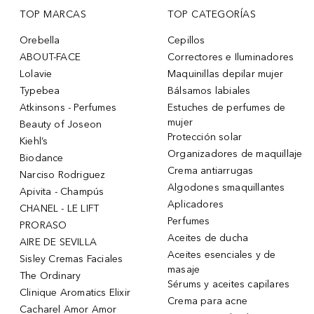
TOP MARCAS
TOP CATEGORÍAS
Orebella
Cepillos
ABOUT-FACE
Correctores e Iluminadores
Lolavie
Maquinillas depilar mujer
Typebea
Bálsamos labiales
Atkinsons - Perfumes
Estuches de perfumes de
mujer
Beauty of Joseon
Protección solar
Kiehl’s
Organizadores de maquillaje
Biodance
Crema antiarrugas
Narciso Rodriguez
Algodones smaquillantes
Apivita - Champús
Aplicadores
CHANEL - LE LIFT
Perfumes
PRORASO
Aceites de ducha
AIRE DE SEVILLA
Aceites esenciales y de
Sisley Cremas Faciales
masaje
The Ordinary
Sérums y aceites capilares
Clinique Aromatics Elixir
Crema para acne
Cacharel Amor Amor