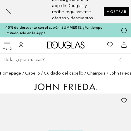
[navigation.slideout.screenreader]
app de Douglas y
recibe regularmente
MOSTRAR
ofertas y descuentos
exclusivos
-15% de descuento con el cupón: SUMMER15. ¡Por tiempo
limitado solo en la App!
A Douglas Home
Mi lista d
Abrir menú
Mi cuenta
A l
Menú
Regresar
Ejecutar búsqueda
Homepage
Cabello
Cuidado del cabello
Champús
John Frieda