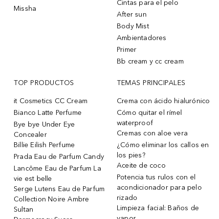
Cintas para el pelo
Missha
After sun
Body Mist
Ambientadores
Primer
Bb cream y cc cream
TOP PRODUCTOS
TEMAS PRINCIPALES
it Cosmetics CC Cream
Crema con ácido hialurónico
Bianco Latte Perfume
Cómo quitar el rímel
waterproof
Bye bye Under Eye
Cremas con aloe vera
Concealer
Billie Eilish Perfume
¿Cómo eliminar los callos en
los pies?
Prada Eau de Parfum Candy
Aceite de coco
Lancôme Eau de Parfum La
Potencia tus rulos con el
vie est belle
acondicionador para pelo
Serge Lutens Eau de Parfum
rizado
Collection Noire Ambre
Limpieza facial: Baños de
Sultan
vapor